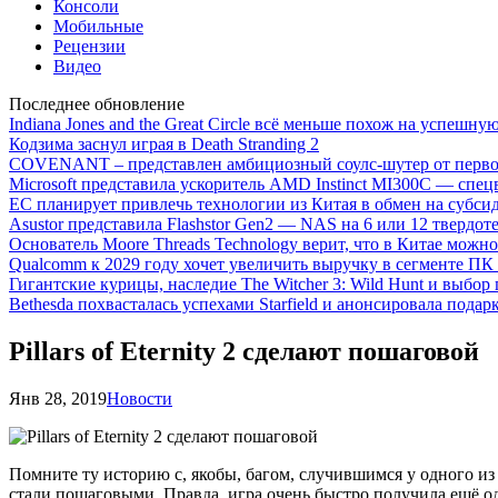
Консоли
Мобильные
Рецензии
Видео
Последнее обновление
Indiana Jones and the Great Circle всё меньше похож на успешну
Кодзима заснул играя в Death Stranding 2
COVENANT – представлен амбициозный соулс-шутер от перво
Microsoft представила ускоритель AMD Instinct MI300C — сп
ЕС планирует привлечь технологии из Китая в обмен на субси
Asustor представила Flashstor Gen2 — NAS на 6 или 12 твердо
Основатель Moore Threads Technology верит, что в Китае мож
Qualcomm к 2029 году хочет увеличить выручку в сегменте ПК 
Гигантские курицы, наследие The Witcher 3: Wild Hunt и выбор
Bethesda похвасталась успехами Starfield и анонсировала подар
Pillars of Eternity 2 сделают пошаговой
Янв 28, 2019
Новости
Помните ту историю с, якобы, багом, случившимся у одного из 
стали пошаговыми. Правда, игра очень быстро получила ещё оди