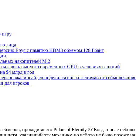
ю игру
го лица
ецверсию Epyc с памятью HBM3 объёмом 128 Гбайт
дии
тельных накопителей M.2
но наладить выпуск современных GPU в условиях санкций
на $4 млрд в год
 персонажа: инсайдер поделился впечатлениями от геймплея ново
ки для игроков
геймеров, проходившего Pillars of Eternity 2? Когда после небо
н патч, удаливший эту механику, но всё это не было похоже на 