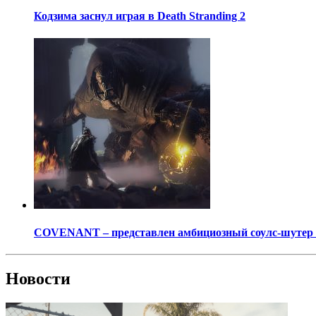
Кодзима заснул играя в Death Stranding 2
COVENANT – представлен амбициозный соулс-шутер о
Новости