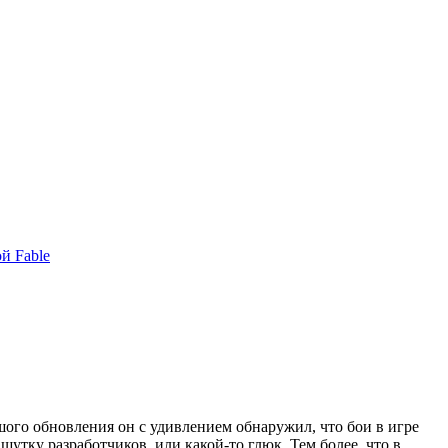
й Fable
льшого обновления он с удивлением обнаружил, что бои в игре
шутку разработчиков, или какой-то глюк. Тем более, что в