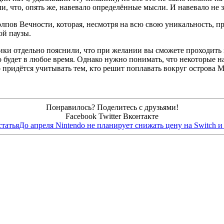
и, что, опять же, навевало определённые мысли. И навевало не з
олпов Вечности, которая, несмотря на всю свою уникальность, 
ой паузы.
чики отдельно пояснили, что при желании вы сможете проходить 
будет в любое время. Однако нужно понимать, что некоторые на
о придётся учитывать тем, кто решит поплавать вокруг острова 
Понравилось? Поделитесь с друзьями!
Facebook
Twitter
Вконтакте
татья
До апреля Nintendo не планирует снижать цену на Switch 