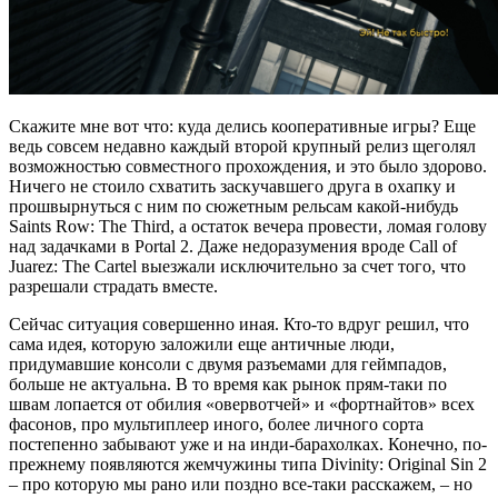
Скажите мне вот что: куда делись кооперативные игры? Еще
ведь совсем недавно каждый второй крупный релиз щеголял
возможностью совместного прохождения, и это было здорово.
Ничего не стоило схватить заскучавшего друга в охапку и
прошвырнуться с ним по сюжетным рельсам какой-нибудь
Saints Row: The Third, а остаток вечера провести, ломая голову
над задачками в Portal 2. Даже недоразумения вроде Call of
Juarez: The Cartel выезжали исключительно за счет того, что
разрешали страдать вместе.
Сейчас ситуация совершенно иная. Кто-то вдруг решил, что
сама идея, которую заложили еще античные люди,
придумавшие консоли с двумя разъемами для геймпадов,
больше не актуальна. В то время как рынок прям-таки по
швам лопается от обилия «овервотчей» и «фортнайтов» всех
фасонов, про мультиплеер иного, более личного сорта
постепенно забывают уже и на инди-барахолках. Конечно, по-
прежнему появляются жемчужины типа Divinity: Original Sin 2
– про которую мы рано или поздно все-таки расскажем, – но