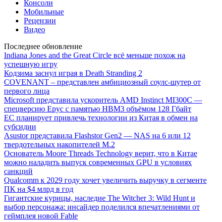
Консоли
Мобильные
Рецензии
Видео
Последнее обновление
Indiana Jones and the Great Circle всё меньше похож на
успешную игру
Кодзима заснул играя в Death Stranding 2
COVENANT – представлен амбициозный соулс-шутер от
первого лица
Microsoft представила ускоритель AMD Instinct MI300C —
спецверсию Epyc с памятью HBM3 объёмом 128 Гбайт
ЕС планирует привлечь технологии из Китая в обмен на
субсидии
Asustor представила Flashstor Gen2 — NAS на 6 или 12
твердотельных накопителей M.2
Основатель Moore Threads Technology верит, что в Китае
можно наладить выпуск современных GPU в условиях
санкций
Qualcomm к 2029 году хочет увеличить выручку в сегменте
ПК на $4 млрд в год
Гигантские курицы, наследие The Witcher 3: Wild Hunt и
выбор персонажа: инсайдер поделился впечатлениями от
геймплея новой Fable