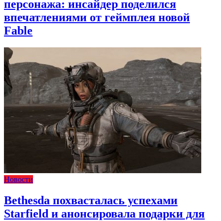
персонажа: инсайдер поделился
впечатлениями от геймплея новой
Fable
Новости
Bethesda похвасталась успехами
Starfield и анонсировала подарки для