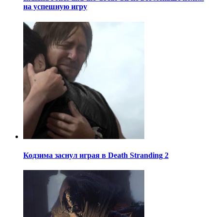
на успешную игру
Кодзима заснул играя в Death Stranding 2