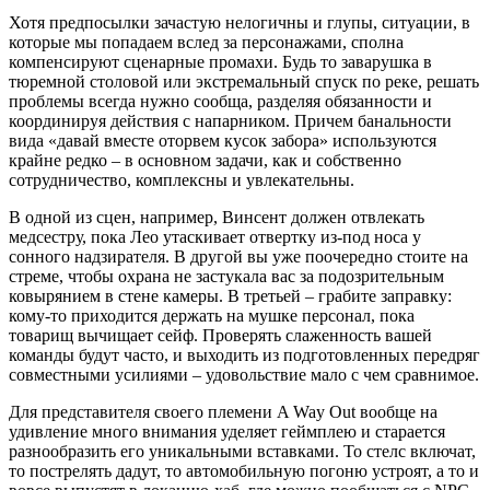
Хотя предпосылки зачастую нелогичны и глупы, ситуации, в
которые мы попадаем вслед за персонажами, сполна
компенсируют сценарные промахи. Будь то заварушка в
тюремной столовой или экстремальный спуск по реке, решать
проблемы всегда нужно сообща, разделяя обязанности и
координируя действия с напарником. Причем банальности
вида «давай вместе оторвем кусок забора» используются
крайне редко – в основном задачи, как и собственно
сотрудничество, комплексны и увлекательны.
В одной из сцен, например, Винсент должен отвлекать
медсестру, пока Лео утаскивает отвертку из-под носа у
сонного надзирателя. В другой вы уже поочередно стоите на
стреме, чтобы охрана не застукала вас за подозрительным
ковырянием в стене камеры. В третьей – грабите заправку:
кому-то приходится держать на мушке персонал, пока
товарищ вычищает сейф. Проверять слаженность вашей
команды будут часто, и выходить из подготовленных передряг
совместными усилиями – удовольствие мало с чем сравнимое.
Для представителя своего племени A Way Out вообще на
удивление много внимания уделяет геймплею и старается
разнообразить его уникальными вставками. То стелс включат,
то пострелять дадут, то автомобильную погоню устроят, а то и