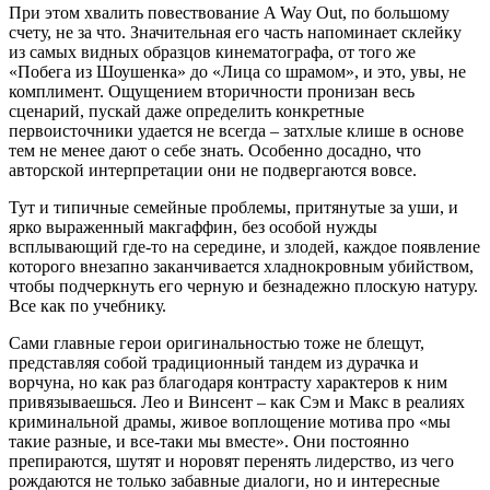
При этом хвалить повествование A Way Out, по большому
счету, не за что. Значительная его часть напоминает склейку
из самых видных образцов кинематографа, от того же
«Побега из Шоушенка» до «Лица со шрамом», и это, увы, не
комплимент. Ощущением вторичности пронизан весь
сценарий, пускай даже определить конкретные
первоисточники удается не всегда – затхлые клише в основе
тем не менее дают о себе знать. Особенно досадно, что
авторской интерпретации они не подвергаются вовсе.
Тут и типичные семейные проблемы, притянутые за уши, и
ярко выраженный макгаффин, без особой нужды
всплывающий где-то на середине, и злодей, каждое появление
которого внезапно заканчивается хладнокровным убийством,
чтобы подчеркнуть его черную и безнадежно плоскую натуру.
Все как по учебнику.
Сами главные герои оригинальностью тоже не блещут,
представляя собой традиционный тандем из дурачка и
ворчуна, но как раз благодаря контрасту характеров к ним
привязываешься. Лео и Винсент – как Сэм и Макс в реалиях
криминальной драмы, живое воплощение мотива про «мы
такие разные, и все-таки мы вместе». Они постоянно
препираются, шутят и норовят перенять лидерство, из чего
рождаются не только забавные диалоги, но и интересные