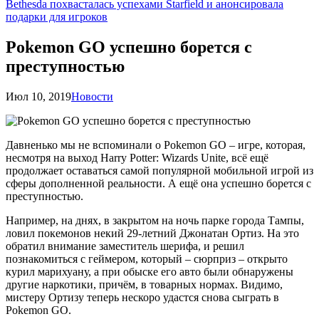
Bethesda похвасталась успехами Starfield и анонсировала
подарки для игроков
Pokemon GO успешно борется с
преступностью
Июл 10, 2019
Новости
Давненько мы не вспоминали о Pokemon GO – игре, которая,
несмотря на выход Harry Potter: Wizards Unite, всё ещё
продолжает оставаться самой популярной мобильной игрой из
сферы дополненной реальности. А ещё она успешно борется с
преступностью.
Например, на днях, в закрытом на ночь парке города Тампы,
ловил покемонов некий 29-летний Джонатан Ортиз. На это
обратил внимание заместитель шерифа, и решил
познакомиться с геймером, который – сюрприз – открыто
курил марихуану, а при обыске его авто были обнаружены
другие наркотики, причём, в товарных нормах. Видимо,
мистеру Ортизу теперь нескоро удастся снова сыграть в
Pokemon GO.