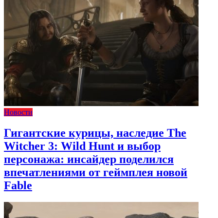
Новости
Гигантские курицы, наследие The
Witcher 3: Wild Hunt и выбор
персонажа: инсайдер поделился
впечатлениями от геймплея новой
Fable