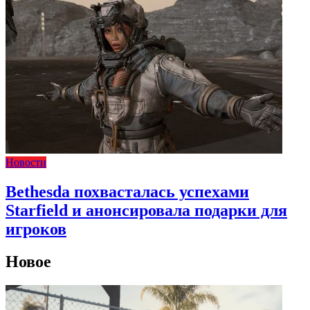
Новости
Bethesda похвасталась успехами
Starfield и анонсировала подарки для
игроков
Новое