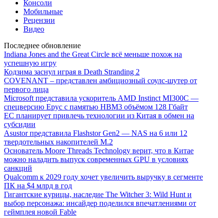
Консоли
Мобильные
Рецензии
Видео
Последнее обновление
Indiana Jones and the Great Circle всё меньше похож на
успешную игру
Кодзима заснул играя в Death Stranding 2
COVENANT – представлен амбициозный соулс-шутер от
первого лица
Microsoft представила ускоритель AMD Instinct MI300C —
спецверсию Epyc с памятью HBM3 объёмом 128 Гбайт
ЕС планирует привлечь технологии из Китая в обмен на
субсидии
Asustor представила Flashstor Gen2 — NAS на 6 или 12
твердотельных накопителей M.2
Основатель Moore Threads Technology верит, что в Китае
можно наладить выпуск современных GPU в условиях
санкций
Qualcomm к 2029 году хочет увеличить выручку в сегменте
ПК на $4 млрд в год
Гигантские курицы, наследие The Witcher 3: Wild Hunt и
выбор персонажа: инсайдер поделился впечатлениями от
геймплея новой Fable