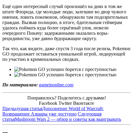
Ещё один интересный случай произошёл на днях в том же
штате Флорида, где молодые люди, залезшие во двор чужого
имения, ловить покемонов, обнаружили там подозрительных
граждан. Вызвав полицию, в итоге, бдительным геймерам
удалось поймать куда более серьёзный улов, нежели
очередного Пикачу: задержанными оказались воры-
рецидивисты, уже давно будоражащие округу.
Так что, как видите, даже спустя 3 года после релиза, Pokemon
GO продолжает оставаться уникальной игрой, лидирующей
по участию в криминальных сводках.
По материалам:
gameinonline.com
Понравилось? Поделитесь с друзьями!
Facebook
Twitter
Вконтакте
Предыдущая статья
Дополнение World of Warcraft:
Возвращение Азшары уже доступно
Следующая
статья
Mushroom Wars 2 — обзор и советы как выигрывать