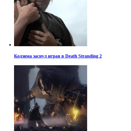
Кодзима заснул играя в Death Stranding 2