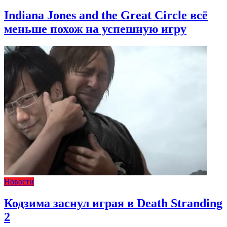
Indiana Jones and the Great Circle всё
меньше похож на успешную игру
Новости
Кодзима заснул играя в Death Stranding
2