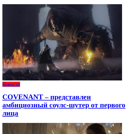
Новости
COVENANT – представлен
амбициозный соулс-шутер от первого
лица