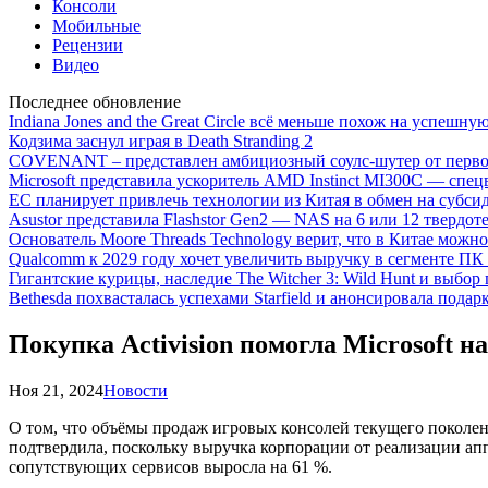
Консоли
Мобильные
Рецензии
Видео
Последнее обновление
Indiana Jones and the Great Circle всё меньше похож на успешну
Кодзима заснул играя в Death Stranding 2
COVENANT – представлен амбициозный соулс-шутер от перво
Microsoft представила ускоритель AMD Instinct MI300C — сп
ЕС планирует привлечь технологии из Китая в обмен на субси
Asustor представила Flashstor Gen2 — NAS на 6 или 12 твердо
Основатель Moore Threads Technology верит, что в Китае мож
Qualcomm к 2029 году хочет увеличить выручку в сегменте ПК 
Гигантские курицы, наследие The Witcher 3: Wild Hunt и выбор
Bethesda похвасталась успехами Starfield и анонсировала подар
Покупка Activision помогла Microsoft 
Ноя 21, 2024
Новости
О том, что объёмы продаж игровых консолей текущего поколен
подтвердила, поскольку выручка корпорации от реализации ап
сопутствующих сервисов выросла на 61 %.