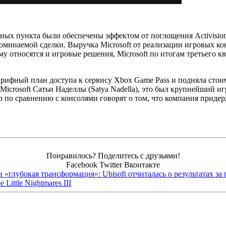
ентных пункта были обеспечены
эффектом от поглощения Activisio
оминаемой сделки. Выручка Microsoft от реализации игровых ко
ому относятся и игровые решения, Microsoft по итогам третьего к
рифный план доступа к сервису Xbox Game Pass и подняла стоимо
ы Microsoft Сатьи Наделлы (Satya Nadella), это был крупнейший и
р по сравнению с консолями говорят о том, что компания приде
Понравилось? Поделитесь с друзьями!
Facebook
Twitter
Вконтакте
и «глубокая трансформация»: Ubisoft отчиталась о результатах з
ittle Nightmares III