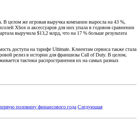
n. В целом же игровая выручка компании выросла на 43 %,
нсолей Xbox и аксессуаров для них упала в годовом сравнении
вартала выручила $13,2 млрд, что на 17 % больше результата
сть доступа на тарифе Ultimate. Клиентам сервиса также стала
гровой релиз в истории для франшизы Call of Duty. В целом,
рживается тактики распространения их на самых разных
а первую половину финансового года
Следующая