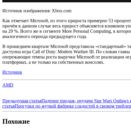
Источник изображения: Xbox.com
Как отмечает Microsoft, из этого прироста примерно 53 проц
причём в данном случае весь прирост объясняется влиянием уп
на 29 %. Всего же в сегменте More Personal Computing, к котор
аналогичного периода предыдущего года.
В прошедшем квартале Microsoft представила «стандартный» та
доступна игра Call of Duty: Modern Warfare III. По словам глав
опережающие темпы роста выручки Microsoft от реализации иг
платформах, а не только на собственных консолях.
Источник
AMD
Предыдущая статья
Падение продаж, неудачи Star Wars Outlaws 
статья
Прогулки по жуткой фабрике сладостей в свежем трейлере L
Похожие