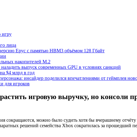
ю игру
го лица
ецверсию Epyc с памятью HBM3 объёмом 128 Гбайт
дии
тельных накопителей M.2
но наладить выпуск современных GPU в условиях санкций
на $4 млрд в год
 персонажа: инсайдер поделился впечатлениями от геймплея ново
ки для игроков
нарастить игровую выручку, но консоли п
ия сокращаются, можно было судить хотя бы вчерашнему отчёту 
паратных решений семейства Xbox сократилась за прошедший пер