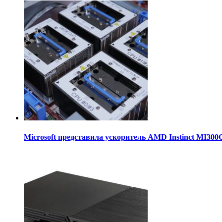
Microsoft представила ускоритель AMD Instinct MI30