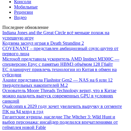
Консоли
Мобильные
Рецензии
Видео
Последнее обновление
Indiana Jones and the Great Circle всё меньше похож на
успешную игру
Кодзима заснул играя в Death Stranding 2
COVENANT – представлен амбициозный соулс-шутер от
первого лица
Microsoft представила ускоритель AMD Instinct MI300C —
спецверсию Epyc с памятью HBM3 объёмом 128 Гбайт
ЕС планирует привлечь технологии из Китая в обмен на
субсидии
Asustor представила Flashstor Gen2 — NAS на 6 или 12
твердотельных накопителей M.2
Основатель Moore Threads Technology верит, что в Китае
можно наладить выпуск современных GPU в условиях
санкций
Qualcomm к 2029 году хочет увеличить выручку в сегменте
ПК на $4 млрд в год
Гигантские курицы, наследие The Witcher 3: Wild Hunt и
выбор персонажа: инсайдер поделился впечатлениями от
геймплея новой Fable