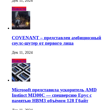
Дек 11, 2024
Новости
COVENANT – представлен амбициозный
соулс-шутер от первого лица
Дек 11, 2024
Новости
Microsoft представила ускоритель AMD
Instinct MI300C — спецверсию Epyc с
памятью HBM3 объёмом 128 Гбайт