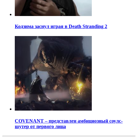
Кодзима заснул играя в Death Stranding 2
COVENANT – представлен амбициозный соулс-
шутер от первого лица