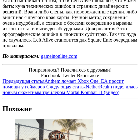
Автор настаивает на том, что в Left Alive плохо всё, что может
быть: куча технических ошибок и странных дизайнерских
решений. Враги либо слепы, как новорожденные щенки, либо
видят нас с другого края карты. Ручной метод сохранения
очень неудобный, а схватки с боссами совершенно вырваны
из контекста, и выглядят абсурдными. Довершают всё это
орфографические ошибки в японских субтитрах. Так что чуда
не случилось. Left Alive становится для Square Enix очередным
провалом.
По материалам:
gameinonline.com
Понравилось? Поделитесь с друзьями!
Facebook
Twitter
Вконтакте
Предыдущая статья
Anthem ломает Xbox One. EA просит
помощи у геймеров
Следующая статья
NetherRealm поделилась
новым сюжетным трейлером Mortal Kombat 11 (видео)
Похожие