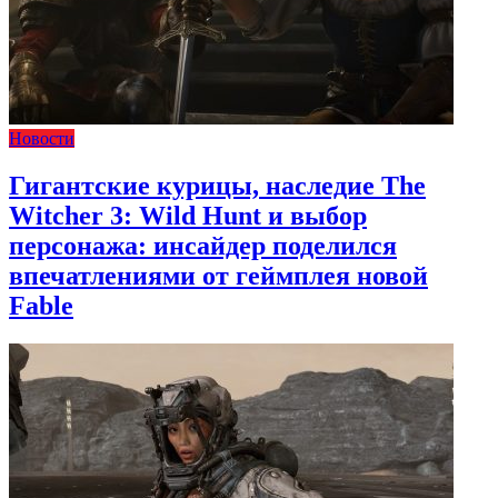
Новости
Гигантские курицы, наследие The
Witcher 3: Wild Hunt и выбор
персонажа: инсайдер поделился
впечатлениями от геймплея новой
Fable