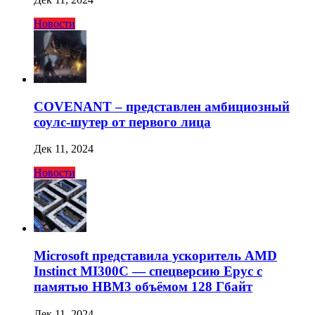
Новости
COVENANT – представлен амбициозный
соулс-шутер от первого лица
Дек 11, 2024
Новости
Microsoft представила ускоритель AMD
Instinct MI300C — спецверсию Epyc с
памятью HBM3 объёмом 128 Гбайт
Дек 11, 2024