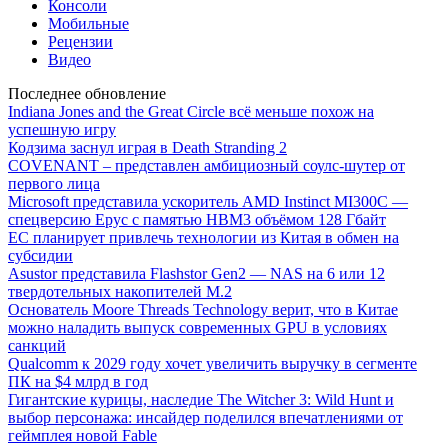
Консоли
Мобильные
Рецензии
Видео
Последнее обновление
Indiana Jones and the Great Circle всё меньше похож на
успешную игру
Кодзима заснул играя в Death Stranding 2
COVENANT – представлен амбициозный соулс-шутер от
первого лица
Microsoft представила ускоритель AMD Instinct MI300C —
спецверсию Epyc с памятью HBM3 объёмом 128 Гбайт
ЕС планирует привлечь технологии из Китая в обмен на
субсидии
Asustor представила Flashstor Gen2 — NAS на 6 или 12
твердотельных накопителей M.2
Основатель Moore Threads Technology верит, что в Китае
можно наладить выпуск современных GPU в условиях
санкций
Qualcomm к 2029 году хочет увеличить выручку в сегменте
ПК на $4 млрд в год
Гигантские курицы, наследие The Witcher 3: Wild Hunt и
выбор персонажа: инсайдер поделился впечатлениями от
геймплея новой Fable