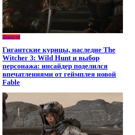
Новости
Гигантские курицы, наследие The
Witcher 3: Wild Hunt и выбор
персонажа: инсайдер поделился
впечатлениями от геймплея новой
Fable