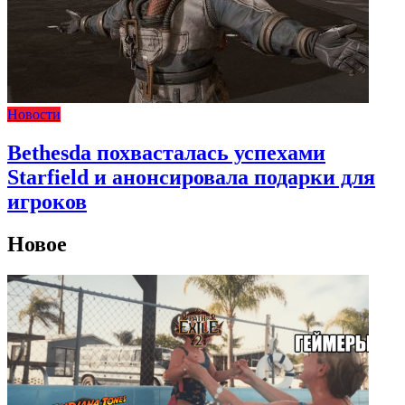
Новости
Bethesda похвасталась успехами
Starfield и анонсировала подарки для
игроков
Новое