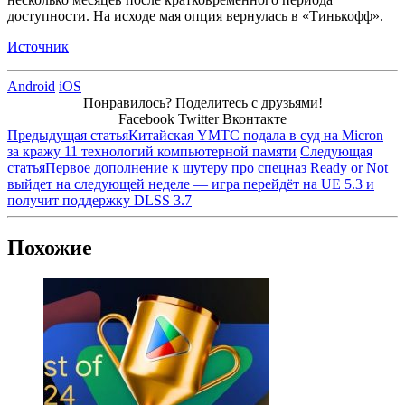
доступности. На исходе мая опция вернулась в «Тинькофф».
Источник
Android
iOS
Понравилось? Поделитесь с друзьями!
Facebook
Twitter
Вконтакте
Предыдущая статья
Китайская YMTC подала в суд на Micron
за кражу 11 технологий компьютерной памяти
Следующая
статья
Первое дополнение к шутеру про спецназ Ready or Not
выйдет на следующей неделе — игра перейдёт на UE 5.3 и
получит поддержку DLSS 3.7
Похожие