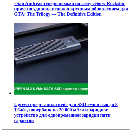
«San Andreas теперь похожа на саму себя»: Rockstar
приятно удивила игроков крупным обновлением для
GTA: The Trilogy — The Definitive Edition
Ugreen представила кейс для SSD ёмкостью до 8
Тбайт, повербанк на 20 000 мА·ч и зарядное
устройство для одновременной зарядки пяти
гаджетов