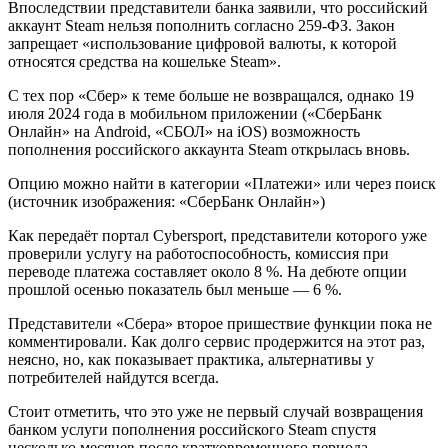
Впоследствии
представители банка заявили, что российский
аккаунт Steam нельзя пополнить согласно 259-ФЗ. Закон
запрещает «использование цифровой валюты, к которой
относятся средства на кошельке Steam».
С тех пор «Сбер» к теме больше не возвращался, однако 19
июля 2024 года в мобильном приложении («СберБанк
Онлайн» на Android, «СБОЛ» на iOS) возможность
пополнения российского аккаунта Steam открылась вновь.
Опцию можно найти в категории «Платежи» или через поиск
(источник изображения: «СберБанк Онлайн»)
Как передаёт портал Cybersport, представители которого уже
проверили услугу на работоспособность, комиссия при
переводе платежа составляет около 8 %. На дебюте опции
прошлой осенью показатель был меньше — 6 %.
Представители «Сбера» второе пришествие функции пока не
комментировали. Как долго сервис продержится на этот раз,
неясно, но, как показывает практика, альтернативы у
потребителей найдутся всегда.
Стоит отметить, что это уже не первый случай возвращения
банком услуги пополнения российского Steam спустя
несколько месяцев после кратковременного периода