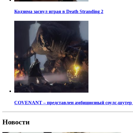
Кодзима заснул играя в Death Stranding 2
COVENANT – представлен амбициозный соулс-шутер о
Новости