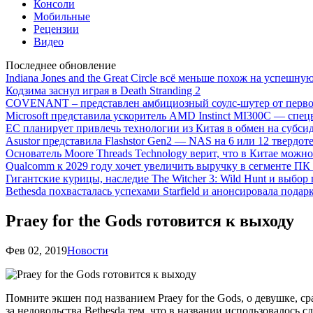
Консоли
Мобильные
Рецензии
Видео
Последнее обновление
Indiana Jones and the Great Circle всё меньше похож на успешну
Кодзима заснул играя в Death Stranding 2
COVENANT – представлен амбициозный соулс-шутер от перво
Microsoft представила ускоритель AMD Instinct MI300C — сп
ЕС планирует привлечь технологии из Китая в обмен на субси
Asustor представила Flashstor Gen2 — NAS на 6 или 12 твердо
Основатель Moore Threads Technology верит, что в Китае мож
Qualcomm к 2029 году хочет увеличить выручку в сегменте ПК 
Гигантские курицы, наследие The Witcher 3: Wild Hunt и выбор
Bethesda похвасталась успехами Starfield и анонсировала подар
Praey for the Gods готовится к выходу
Фев 02, 2019
Новости
Помните экшен под названием Praey for the Gods, о девушке,
за недовольства Bethesda тем, что в названии использовалось 