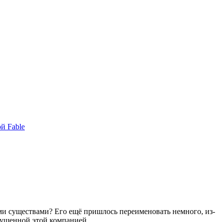
й Fable
ми существами? Его ещё пришлось переименовать немного, из-
ыпущенной этой компанией.