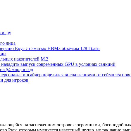
ю игру
го лица
ецверсию Epyc с памятью HBM3 объёмом 128 Гбайт
дии
тельных накопителей M.2
но наладить выпуск современных GPU в условиях санкций
на $4 млрд в год
 персонажа: инсайдер поделился впечатлениями от геймплея ново
ки для игроков
 сражающейся на заснеженном острове с огромными, богоподобны
слово Prey, которым именуется известный шутер, не так давно в