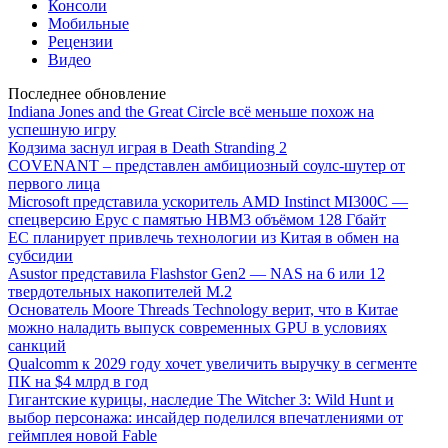
Консоли
Мобильные
Рецензии
Видео
Последнее обновление
Indiana Jones and the Great Circle всё меньше похож на
успешную игру
Кодзима заснул играя в Death Stranding 2
COVENANT – представлен амбициозный соулс-шутер от
первого лица
Microsoft представила ускоритель AMD Instinct MI300C —
спецверсию Epyc с памятью HBM3 объёмом 128 Гбайт
ЕС планирует привлечь технологии из Китая в обмен на
субсидии
Asustor представила Flashstor Gen2 — NAS на 6 или 12
твердотельных накопителей M.2
Основатель Moore Threads Technology верит, что в Китае
можно наладить выпуск современных GPU в условиях
санкций
Qualcomm к 2029 году хочет увеличить выручку в сегменте
ПК на $4 млрд в год
Гигантские курицы, наследие The Witcher 3: Wild Hunt и
выбор персонажа: инсайдер поделился впечатлениями от
геймплея новой Fable