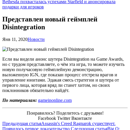
Bethesda похвасталась успехами Starfield и анонсировала
подарки для игроков
Представлен новый геймплей
Disintegration
Янв 11, 2020
Новости
Если вы видели анонс шутера Disintegration на Game Awards,
но с трудом представляете, о чём эта игра, то можете изучить
новую получасовую геймплейную демонстрацию,
выложенную IGN, где показан процесс отстрела врагов и
управление юнитами. Эдакая смесь стратегии и шутера от
первого лица, которая вряд ли станет хитом, но своих
поклонников обязательно найдёт.
По материалам:
gameinonline.com
Понравилось? Поделитесь с друзьями!
Facebook
Twitter
Вконтакте
Предыдущая статья
Assassin's Creed Ragnarok существует.
Появилось первое доказательство
Следующая статья
Big O: