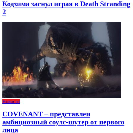
Кодзима заснул играя в Death Stranding
2
Новости
COVENANT – представлен
амбициозный соулс-шутер от первого
лица