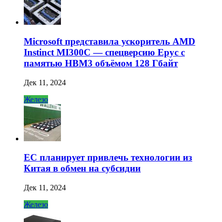
Microsoft представила ускоритель AMD
Instinct MI300C — спецверсию Epyc с
памятью HBM3 объёмом 128 Гбайт
Дек 11, 2024
Железо
ЕС планирует привлечь технологии из
Китая в обмен на субсидии
Дек 11, 2024
Железо