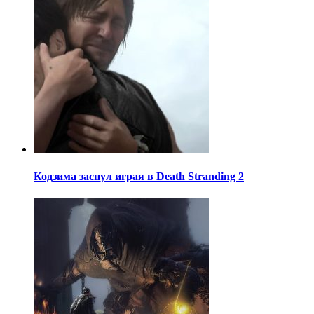
Кодзима заснул играя в Death Stranding 2