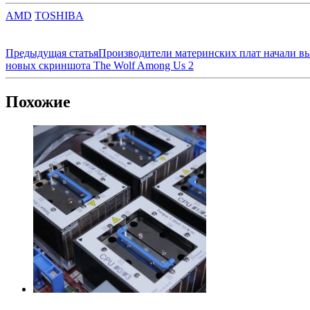
AMD
TOSHIBA
Предыдущая статья
Производители материнских плат начали вы
новых скриншота The Wolf Among Us 2
Похожие