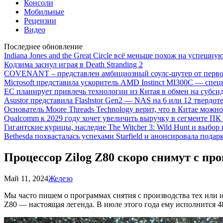
Консоли
Мобильные
Рецензии
Видео
Последнее обновление
Indiana Jones and the Great Circle всё меньше похож на успешну
Кодзима заснул играя в Death Stranding 2
COVENANT – представлен амбициозный соулс-шутер от перво
Microsoft представила ускоритель AMD Instinct MI300C — сп
ЕС планирует привлечь технологии из Китая в обмен на субси
Asustor представила Flashstor Gen2 — NAS на 6 или 12 твердо
Основатель Moore Threads Technology верит, что в Китае мож
Qualcomm к 2029 году хочет увеличить выручку в сегменте ПК 
Гигантские курицы, наследие The Witcher 3: Wild Hunt и выбор
Bethesda похвасталась успехами Starfield и анонсировала подар
Процессор Zilog Z80 скоро снимут с пр
Май 11, 2024
Железо
Мы часто пишем о программах снятия с производства тех или и
Z80 — настоящая легенда. В июле этого года ему исполнится 48