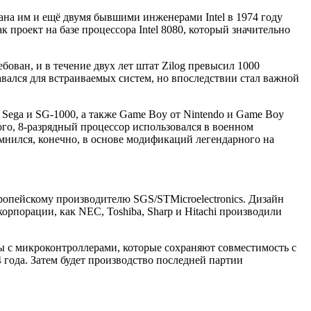
ана им и ещё двумя бывшими инженерами Intel в 1974 году
к проект на базе процессора Intel 8080, который значительно
бован, и в течение двух лет штат Zilog превысил 1000
давался для встраиваемых систем, но впоследствии стал важной
Sega и SG-1000, а также Game Boy от Nintendo и Game Boy
го, 8-разрядный процессор использовался в военном
омнился, конечно, в основе модификаций легендарного на
вропейскому производителю SGS/STMicroelectronics. Дизайн
рпорации, как NEC, Toshiba, Sharp и Hitachi производили
ы с микроконтроллерами, которые сохраняют совместимость с
 года. Затем будет производство последней партии