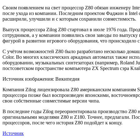
Своим появлением на свет процессор Z80 обязан инженеру Inte
после ухода из компании. Последним проектом Фаджин в Intel ст
расширили, улучшили и с которым сохранили совместимость.
Выпуск процессора Zilog Z80 стартовал в июле 1976 года. Проду
сотрудников, а у компании появились свои заводы по выпуску п
фигурой в развитии игрового оборудования, что происходило с 
С учётом возможностей Z80 было разработано несколько домашн
Color. Во многих классических аркадных автоматах также исп
оборудовании, музыкальных синтезаторах (например, Roland Jup
постсоветском пространстве компьютера ZX Spectrum сэра Кла
Источник изображения: Википедия
Компания Zilog лицензировала Z80 американским компаниям Syn
процессора позже был воспроизведен японскими, восточноевроп
свои собственные совместимые версии чипа.
В последние годы Zilog переориентировала производство Z80 
оригинальными моделями Z80 и Z180. Точнее, предлагали. Посл
процессоров, после чего история Z80 подойдет к концу.
Источник