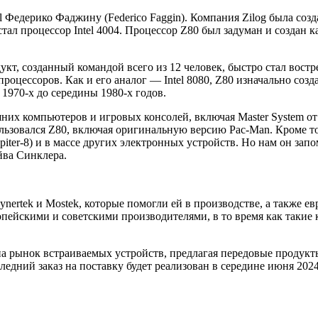
l Федерико Фаджину (Federico Faggin). Компания Zilog была
созд
ал процессор Intel 4004. Процессор Z80 был задуман и создан ка
кт, созданный командой всего из 12 человек, быстро стал востре
роцессоров. Как и его аналог — Intel 8080, Z80 изначально соз
1970-х до середины 1980-х годов.
их компьютеров и игровых консолей, включая Master System от 
ользовался Z80, включая оригинальную версию Pac-Man. Кроме то
iter-8) и в массе других электронных устройств. Но нам он зап
йва Синклера.
ertek и Mostek, которые помогли ей в производстве, а также е
ейскими и советскими производителями, в то время как такие ко
на рынок встраиваемых устройств, предлагая передовые продукт
едний заказ на поставку будет реализован в середине июня 2024