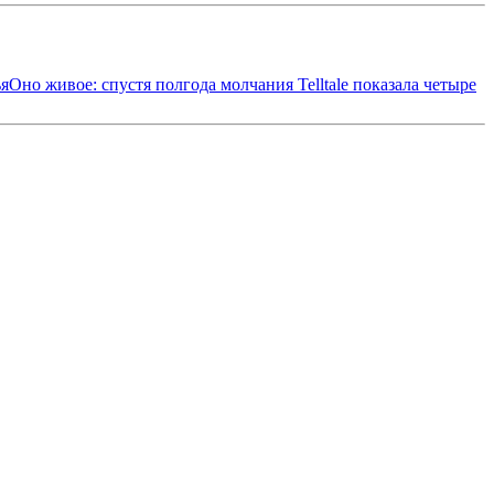
ья
Оно живое: спустя полгода молчания Telltale показала четыре