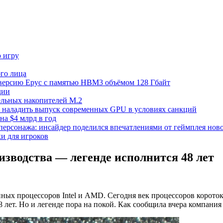
ю игру
го лица
ецверсию Epyc с памятью HBM3 объёмом 128 Гбайт
дии
тельных накопителей M.2
но наладить выпуск современных GPU в условиях санкций
на $4 млрд в год
 персонажа: инсайдер поделился впечатлениями от геймплея ново
ки для игроков
оизводства — легенде исполнится 48 лет
ных процессоров Intel и AMD. Сегодня век процессоров короток 
 лет. Но и легенде пора на покой. Как сообщила вчера компания 