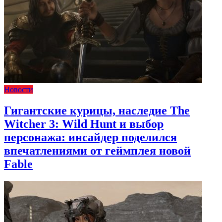
Новости
Гигантские курицы, наследие The
Witcher 3: Wild Hunt и выбор
персонажа: инсайдер поделился
впечатлениями от геймплея новой
Fable