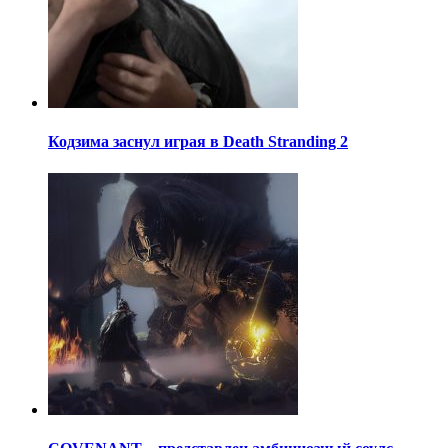
Кодзима заснул играя в Death Stranding 2