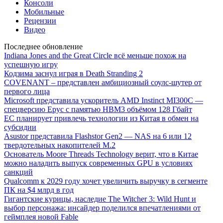
Консоли
Мобильные
Рецензии
Видео
Последнее обновление
Indiana Jones and the Great Circle всё меньше похож на
успешную игру
Кодзима заснул играя в Death Stranding 2
COVENANT – представлен амбициозный соулс-шутер от
первого лица
Microsoft представила ускоритель AMD Instinct MI300C —
спецверсию Epyc с памятью HBM3 объёмом 128 Гбайт
ЕС планирует привлечь технологии из Китая в обмен на
субсидии
Asustor представила Flashstor Gen2 — NAS на 6 или 12
твердотельных накопителей M.2
Основатель Moore Threads Technology верит, что в Китае
можно наладить выпуск современных GPU в условиях
санкций
Qualcomm к 2029 году хочет увеличить выручку в сегменте
ПК на $4 млрд в год
Гигантские курицы, наследие The Witcher 3: Wild Hunt и
выбор персонажа: инсайдер поделился впечатлениями от
геймплея новой Fable