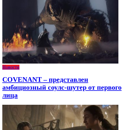
Новости
COVENANT – представлен
амбициозный соулс-шутер от первого
лица