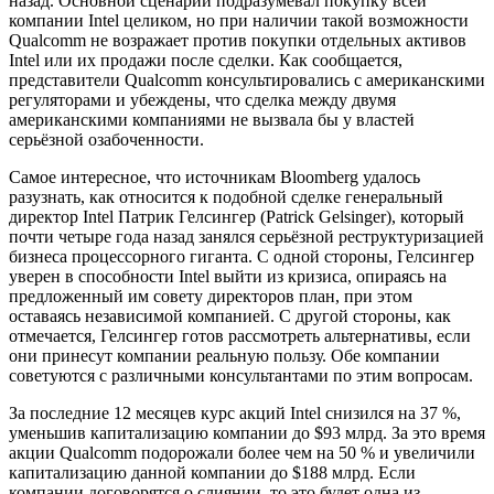
назад. Основной сценарий подразумевал покупку всей
компании Intel целиком, но при наличии такой возможности
Qualcomm не возражает против покупки отдельных активов
Intel или их продажи после сделки. Как сообщается,
представители Qualcomm консультировались с американскими
регуляторами и убеждены, что сделка между двумя
американскими компаниями не вызвала бы у властей
серьёзной озабоченности.
Самое интересное, что источникам Bloomberg удалось
разузнать, как относится к подобной сделке генеральный
директор Intel Патрик Гелсингер (Patrick Gelsinger), который
почти четыре года назад занялся серьёзной реструктуризацией
бизнеса процессорного гиганта. С одной стороны, Гелсингер
уверен в способности Intel выйти из кризиса, опираясь на
предложенный им совету директоров план, при этом
оставаясь независимой компанией. С другой стороны, как
отмечается, Гелсингер готов рассмотреть альтернативы, если
они принесут компании реальную пользу. Обе компании
советуются с различными консультантами по этим вопросам.
За последние 12 месяцев курс акций Intel снизился на 37 %,
уменьшив капитализацию компании до $93 млрд. За это время
акции Qualcomm подорожали более чем на 50 % и увеличили
капитализацию данной компании до $188 млрд. Если
компании договорятся о слиянии, то это будет одна из