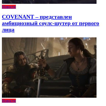
Новости
COVENANT – представлен
амбициозный соулс-шутер от первого
лица
Новости