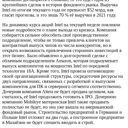
крупнейших сделок в истории фондового рынка. Выручка
Intel по итогам текущего года не превысит $52 млрд, как
гласят прогнозы, и это лишь 70 % её выручки в 2021 году.
На динамику курса акций Intel на текущей неделе повлияли
новые подробности о плане выхода из кризиса. Компания
собирается сильнее обособить своё производственное
подразделение, чтобы не только привлечь клиентов на
контрактный выпуск чипов из числа конкурентов, но и
открыть возможность привлечения сторонних инвестиций в
этот бизнес. Было объявлено о долгосрочной сделке с
облачным подразделением Amazon, которая подразумевает
выпуск компонентов на мощностях Intel по передовой
технологии 18A. Кроме того, Intel провела оптимизацию
своей организационной структуры, сосредоточив ресурсы на
двух направлениях, связанных с разработкой и выпуском
компонентов для ПК и серверного сегмента соответственно.
Дочерняя компания Altera не будет продана целиком, как
считалось, её Intel продолжить готовить к IPO. Дочернюю
компанию Mobileye материнская Intel также продавать
полностью не будет, но она уже вышла на американский
фондовый рынок. Строительство предприятий в Германии и
Польше Intel отложит на два года, а построенное предприятие
в Малайзии не будет спешить вводить в строй.