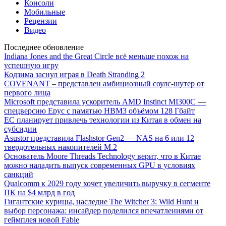
Консоли
Мобильные
Рецензии
Видео
Последнее обновление
Indiana Jones and the Great Circle всё меньше похож на
успешную игру
Кодзима заснул играя в Death Stranding 2
COVENANT – представлен амбициозный соулс-шутер от
первого лица
Microsoft представила ускоритель AMD Instinct MI300C —
спецверсию Epyc с памятью HBM3 объёмом 128 Гбайт
ЕС планирует привлечь технологии из Китая в обмен на
субсидии
Asustor представила Flashstor Gen2 — NAS на 6 или 12
твердотельных накопителей M.2
Основатель Moore Threads Technology верит, что в Китае
можно наладить выпуск современных GPU в условиях
санкций
Qualcomm к 2029 году хочет увеличить выручку в сегменте
ПК на $4 млрд в год
Гигантские курицы, наследие The Witcher 3: Wild Hunt и
выбор персонажа: инсайдер поделился впечатлениями от
геймплея новой Fable