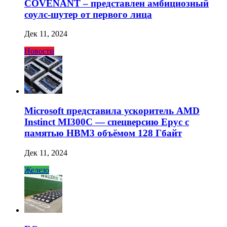
COVENANT – представлен амбициозный
соулс-шутер от первого лица
Дек 11, 2024
Новости
Microsoft представила ускоритель AMD
Instinct MI300C — спецверсию Epyc с
памятью HBM3 объёмом 128 Гбайт
Дек 11, 2024
Железо