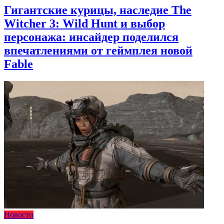
Гигантские курицы, наследие The
Witcher 3: Wild Hunt и выбор
персонажа: инсайдер поделился
впечатлениями от геймплея новой
Fable
Новости