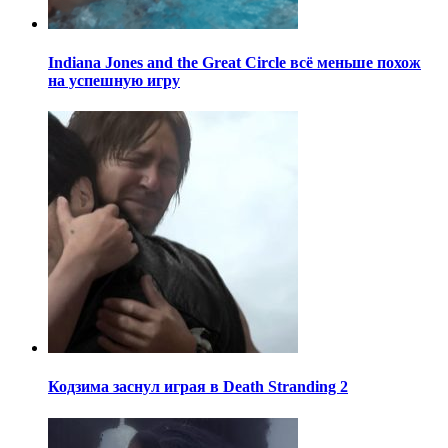
Indiana Jones and the Great Circle всё меньше похож
на успешную игру
Кодзима заснул играя в Death Stranding 2