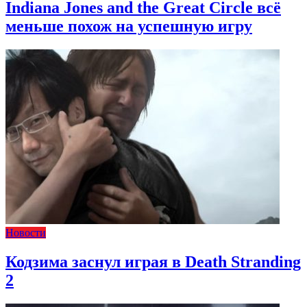
Indiana Jones and the Great Circle всё
меньше похож на успешную игру
Новости
Кодзима заснул играя в Death Stranding
2