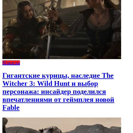
Новости
Гигантские курицы, наследие The
Witcher 3: Wild Hunt и выбор
персонажа: инсайдер поделился
впечатлениями от геймплея новой
Fable