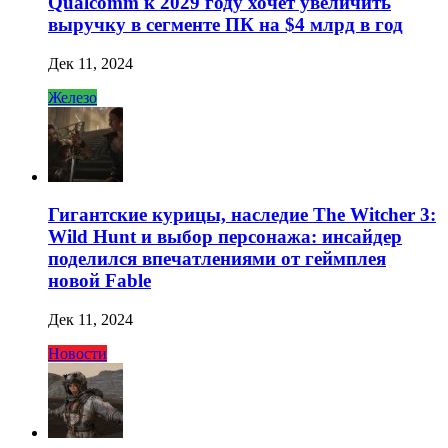
Qualcomm к 2029 году хочет увеличить
выручку в сегменте ПК на $4 млрд в год
Дек 11, 2024
Железо
Гигантские курицы, наследие The Witcher 3:
Wild Hunt и выбор персонажа: инсайдер
поделился впечатлениями от геймплея
новой Fable
Дек 11, 2024
Новости