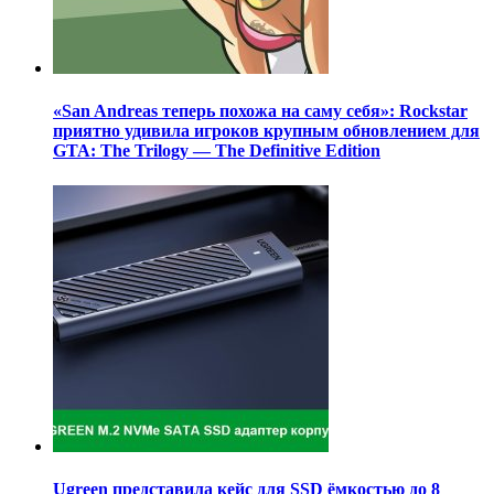
«San Andreas теперь похожа на саму себя»: Rockstar
приятно удивила игроков крупным обновлением для
GTA: The Trilogy — The Definitive Edition
Ugreen представила кейс для SSD ёмкостью до 8