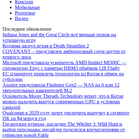
Консоли
Мобильные
Рецензии
Видео
Последнее обновление
Indiana Jones and the Great Circle всё меньше похож на
успешную игру
Кодзима заснул играя в Death Stranding 2
COVENANT – представлен амбициозный соулс-шутер от
первого лица
Microsoft представила ускоритель AMD Instinct MI300C —
спецверсию Epyc с памятью HBM3 объёмом 128 Гбайт
ЕС планирует привлечь технологии из Китая в обмен на
субсидии
Asustor представила Flashstor Gen2 — NAS на 6 или 12
твердотельных накопителей M.2
Основатель Moore Threads Technology верит, что в Китае
можно наладить выпуск современных GPU в условиях
санкций
Qualcomm к 2029 году хочет увеличить выручку в сегменте
ПК на $4 млрд в год
Гигантские курицы, наследие The Witcher 3: Wild Hunt и
выбор персонажа: инсайдер поделился впечатлениями от
геймплея новой Fable