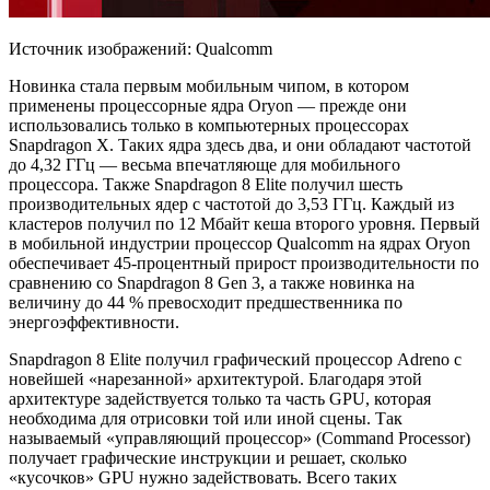
Источник изображений: Qualcomm
Новинка стала первым мобильным чипом, в котором
применены процессорные ядра Oryon
— прежде они
использовались только в компьютерных процессорах
Snapdragon X. Таких ядра здесь два, и они обладают частотой
до 4,32 ГГц — весьма впечатляюще для мобильного
процессора. Также Snapdragon 8 Elite получил шесть
производительных ядер с частотой до 3,53 ГГц. Каждый из
кластеров получил по 12 Мбайт кеша второго уровня. Первый
в мобильной индустрии процессор Qualcomm на ядрах Oryon
обеспечивает 45-процентный прирост производительности по
сравнению со Snapdragon 8 Gen 3, а также новинка на
величину до 44 % превосходит предшественника по
энергоэффективности.
Snapdragon 8 Elite получил графический процессор Adreno с
новейшей «нарезанной» архитектурой. Благодаря этой
архитектуре задействуется только та часть GPU, которая
необходима для отрисовки той или иной сцены. Так
называемый «управляющий процессор» (Command Processor)
получает графические инструкции и решает, сколько
«кусочков» GPU нужно задействовать. Всего таких