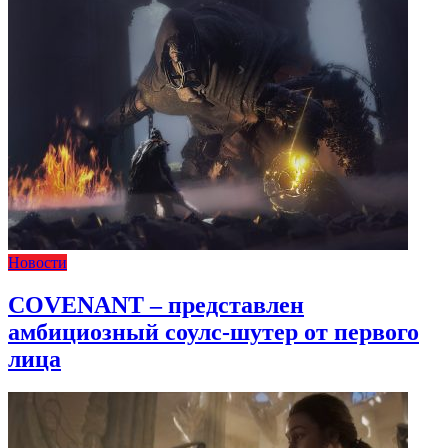
Новости
COVENANT – представлен
амбициозный соулс-шутер от первого
лица