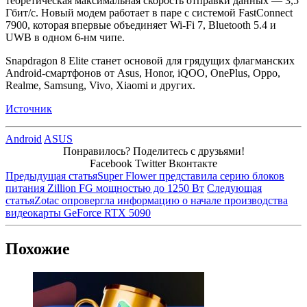
теоретическая максимальная скорость отправки данных — 3,5
Гбит/с. Новый модем работает в паре с системой FastConnect
7900, которая впервые объединяет Wi-Fi 7, Bluetooth 5.4 и
UWB в одном 6-нм чипе.
Snapdragon 8 Elite станет основой для грядущих флагманских
Android-смартфонов от Asus, Honor, iQOO, OnePlus, Oppo,
Realme, Samsung, Vivo, Xiaomi и других.
Источник
Android
ASUS
Понравилось? Поделитесь с друзьями!
Facebook
Twitter
Вконтакте
Предыдущая статья
Super Flower представила серию блоков
питания Zillion FG мощностью до 1250 Вт
Следующая
статья
Zotac опровергла информацию о начале производства
видеокарты GeForce RTX 5090
Похожие