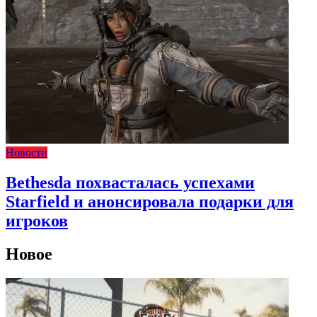
Новости
Bethesda похвасталась успехами
Starfield и анонсировала подарки для
игроков
Новое