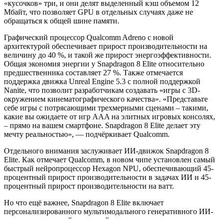
«кусочков» три, и они делят выделенный кэш объемом 12
Мбайт, что позволяет GPU в отдельных случаях даже не
обращаться к общей шине памяти.
Графический процессор Qualcomm Adreno с новой
архитектурой обеспечивает прирост производительности на
величину до 40 %, и такой же прирост энергоэффективности.
Общая экономия энергии у Snapdragon 8 Elite относительно
предшественника составляет 27 %. Также отмечается
поддержка движка Unreal Engine 5.3 с полной поддержкой
Nanite, что позволит разработчикам создавать «игры с 3D-
окружением кинематографического качества». «Представьте
себе игры с потрясающими трехмерными сценами – такими,
какие вы ожидаете от игр AAA на элитных игровых консолях,
– прямо на вашем смартфоне. Snapdragon 8 Elite делает эту
мечту реальностью», — подчёркивает Qualcomm.
Отдельного внимания заслуживает ИИ-движок Snapdragon 8
Elite. Как отмечает Qualcomm, в новом чипе установлен самый
быстрый нейропроцессор Hexagon NPU, обеспечивающий 45-
процентный прирост производительности в задачах ИИ и 45-
процентный прирост производительности на ватт.
Но что ещё важнее, Snapdragon 8 Elite включает
персонализированного мультимодального генеративного ИИ-