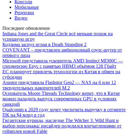
Консоли
Мобильные
Рецензии
Видео
Последнее обновление
Indiana Jones and the Great Circle всё меньше похож на
успешную игру
Кодзима заснул играя в Death Stranding 2
COVENANT – представлен амбициозный соулс-шутер от
первого лица
Microsoft представила ускоритель AMD Instinct MI300C —
спецверсию Epyc с памятью HBM3 объёмом 128 Гбайт
ЕС планирует привлечь технологии из Китая в обмен на
субсидии
Asustor представила Flashstor Gen2 — NAS на 6 или 12
твердотельных накопителей M.2
Основатель Moore Threads Technology верит, что в Китае
можно наладить выпуск современных GPU в условиях
санкций
Qualcomm к 2029 году хочет увеличить выручку в сегменте
ПК на $4 млрд в год
Гигантские курицы, наследие The Witcher 3: Wild Hunt и
выбор персонажа: инсайдер поделился впечатлениями от
геймплея новой Fable