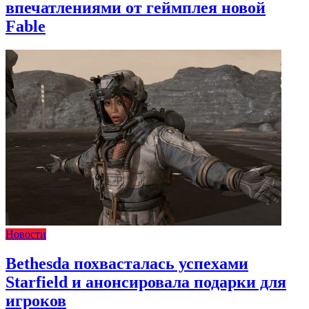
впечатлениями от геймплея новой
Fable
Новости
Bethesda похвасталась успехами
Starfield и анонсировала подарки для
игроков