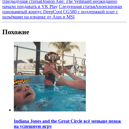
Предыдущая статья
Dragon Age: The Veilguard неожиданно
начали продавать в VK Play
Следующая статья
Анонсирован
панорамный корпус DeepCool CG580 с поддержкой плат с
разъёмами на изнанке от Asus и MSI
Похожие
Indiana Jones and the Great Circle всё меньше похож
на успешную игру