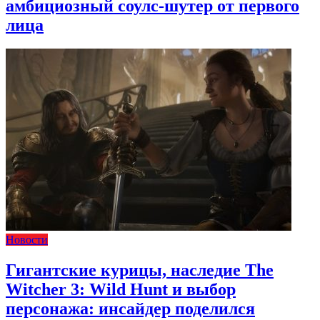
амбициозный соулс-шутер от первого
лица
Новости
Гигантские курицы, наследие The
Witcher 3: Wild Hunt и выбор
персонажа: инсайдер поделился