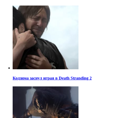
Кодзима заснул играя в Death Stranding 2