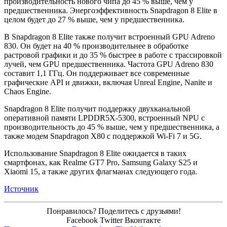
производительность нового чипа до 45 % выше, чем у
предшественника. Энергоэффективность Snapdragon 8 Elite в
целом будет до 27 % выше, чем у предшественника.
В Snapdragon 8 Elite также получит встроенный GPU Adreno
830. Он будет на 40 % производительнее в обработке
растровой графики и до 35 % быстрее в работе с трассировкой
лучей, чем GPU предшественника. Частота GPU Adreno 830
составит 1,1 ГГц. Он поддерживает все современные
графические API и движки, включая Unreal Engine, Nanite и
Chaos Engine.
Snapdragon 8 Elite получит поддержку двухканальной
оперативной памяти LPDDR5X-5300, встроенный NPU с
производительность до 45 % выше, чем у предшественника, а
также модем Snapdragon X80 с поддержкой Wi-Fi 7 и 5G.
Использование Snapdragon 8 Elite ожидается в таких
смартфонах, как Realme GT7 Pro, Samsung Galaxy S25 и
Xiaomi 15, а также других флагманах следующего года.
Источник
Понравилось? Поделитесь с друзьями!
Facebook
Twitter
Вконтакте