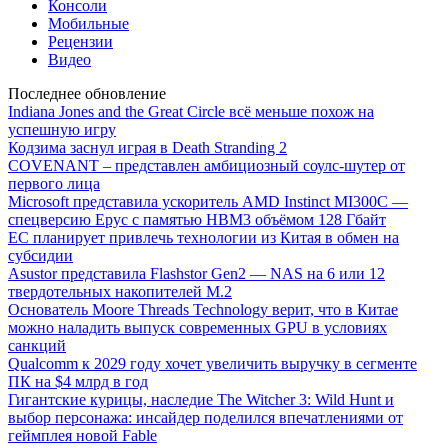
Консоли
Мобильные
Рецензии
Видео
Последнее обновление
Indiana Jones and the Great Circle всё меньше похож на
успешную игру
Кодзима заснул играя в Death Stranding 2
COVENANT – представлен амбициозный соулс-шутер от
первого лица
Microsoft представила ускоритель AMD Instinct MI300C —
спецверсию Epyc с памятью HBM3 объёмом 128 Гбайт
ЕС планирует привлечь технологии из Китая в обмен на
субсидии
Asustor представила Flashstor Gen2 — NAS на 6 или 12
твердотельных накопителей M.2
Основатель Moore Threads Technology верит, что в Китае
можно наладить выпуск современных GPU в условиях
санкций
Qualcomm к 2029 году хочет увеличить выручку в сегменте
ПК на $4 млрд в год
Гигантские курицы, наследие The Witcher 3: Wild Hunt и
выбор персонажа: инсайдер поделился впечатлениями от
геймплея новой Fable