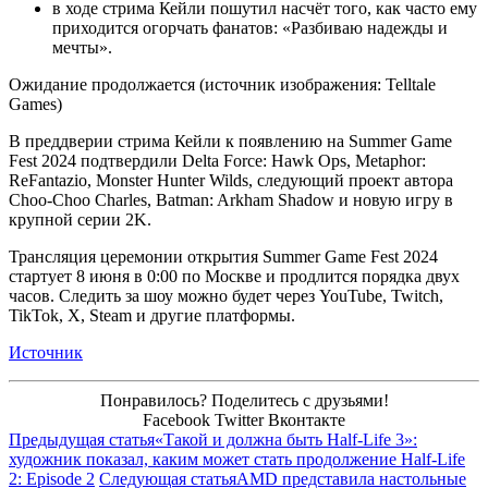
в ходе стрима Кейли пошутил насчёт того, как часто ему
приходится огорчать фанатов: «Разбиваю надежды и
мечты».
Ожидание продолжается (источник изображения: Telltale
Games)
В преддверии стрима Кейли к появлению на Summer Game
Fest 2024 подтвердили Delta Force: Hawk Ops, Metaphor:
ReFantazio, Monster Hunter Wilds, следующий проект автора
Choo-Choo Charles, Batman: Arkham Shadow и новую игру в
крупной серии 2K.
Трансляция церемонии открытия Summer Game Fest 2024
стартует 8 июня в 0:00 по Москве и продлится порядка двух
часов. Следить за шоу можно будет через YouTube, Twitch,
TikTok, X, Steam и другие платформы.
Источник
Понравилось? Поделитесь с друзьями!
Facebook
Twitter
Вконтакте
Предыдущая статья
«Такой и должна быть Half-Life 3»:
художник показал, каким может стать продолжение Half-Life
2: Episode 2
Следующая статья
AMD представила настольные