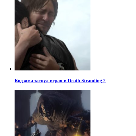
Кодзима заснул играя в Death Stranding 2