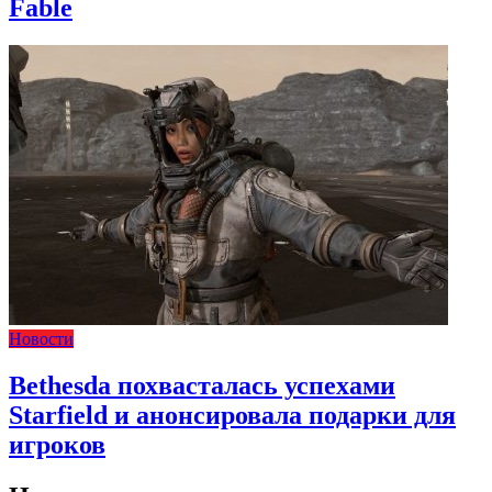
Fable
Новости
Bethesda похвасталась успехами
Starfield и анонсировала подарки для
игроков