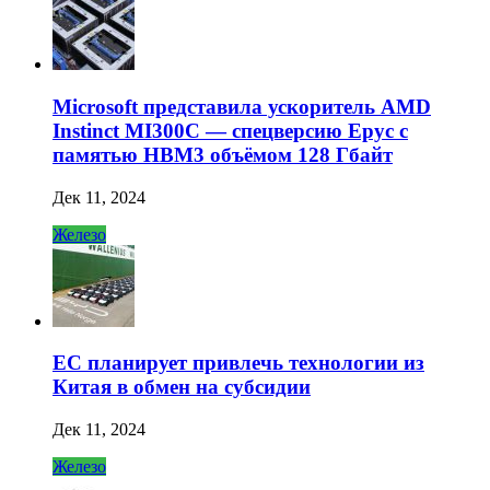
Microsoft представила ускоритель AMD
Instinct MI300C — спецверсию Epyc с
памятью HBM3 объёмом 128 Гбайт
Дек 11, 2024
Железо
ЕС планирует привлечь технологии из
Китая в обмен на субсидии
Дек 11, 2024
Железо