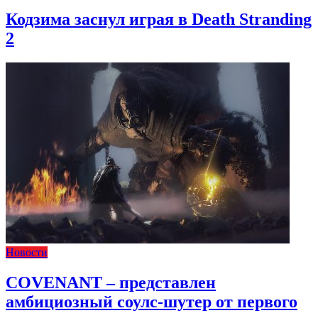
Кодзима заснул играя в Death Stranding
2
Новости
COVENANT – представлен
амбициозный соулс-шутер от первого