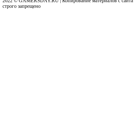
2022 © GAMERSDAY.RU | Копирование материалов с сайта
строго запрещено