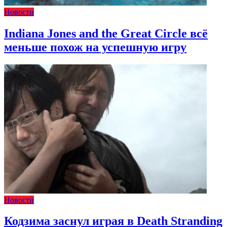
Новости
Indiana Jones and the Great Circle всё
меньше похож на успешную игру
Новости
Кодзима заснул играя в Death Stranding