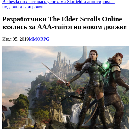
Bethesda похвасталась успехами Starfield и анонсировала
подарки для игроков
Разработчики The Elder Scrolls Online
взялись за ААА-тайтл на новом движке
Июл 05, 2019
MMORPG