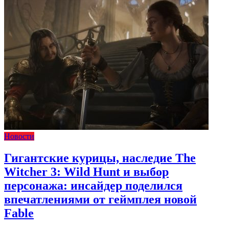
Новости
Гигантские курицы, наследие The
Witcher 3: Wild Hunt и выбор
персонажа: инсайдер поделился
впечатлениями от геймплея новой
Fable