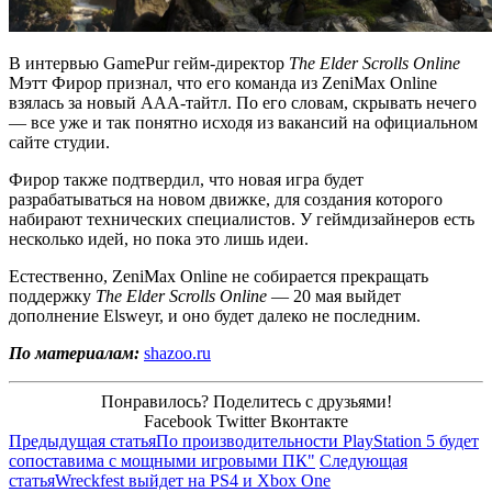
В интервью GamePur гейм-директор
The Elder Scrolls Online
Мэтт Фирор признал, что его команда из ZeniMax Online
взялась за новый ААА-тайтл. По его словам, скрывать нечего
— все уже и так понятно исходя из вакансий на официальном
сайте студии.
Фирор также подтвердил, что новая игра будет
разрабатываться на новом движке, для создания которого
набирают технических специалистов. У геймдизайнеров есть
несколько идей, но пока это лишь идеи.
Естественно, ZeniMax Online не собирается прекращать
поддержку
The Elder Scrolls Online
— 20 мая выйдет
дополнение Elsweyr, и оно будет далеко не последним.
По материалам:
shazoo.ru
Понравилось? Поделитесь с друзьями!
Facebook
Twitter
Вконтакте
Предыдущая статья
По производительности PlayStation 5 будет
сопоставима с мощными игровыми ПК"
Следующая
статья
Wreckfest выйдет на PS4 и Xbox One