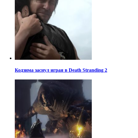
Кодзима заснул играя в Death Stranding 2