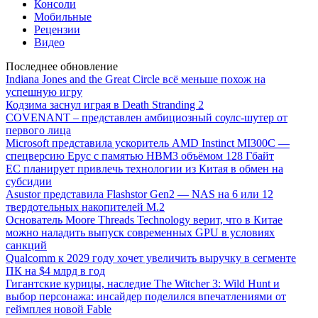
Консоли
Мобильные
Рецензии
Видео
Последнее обновление
Indiana Jones and the Great Circle всё меньше похож на
успешную игру
Кодзима заснул играя в Death Stranding 2
COVENANT – представлен амбициозный соулс-шутер от
первого лица
Microsoft представила ускоритель AMD Instinct MI300C —
спецверсию Epyc с памятью HBM3 объёмом 128 Гбайт
ЕС планирует привлечь технологии из Китая в обмен на
субсидии
Asustor представила Flashstor Gen2 — NAS на 6 или 12
твердотельных накопителей M.2
Основатель Moore Threads Technology верит, что в Китае
можно наладить выпуск современных GPU в условиях
санкций
Qualcomm к 2029 году хочет увеличить выручку в сегменте
ПК на $4 млрд в год
Гигантские курицы, наследие The Witcher 3: Wild Hunt и
выбор персонажа: инсайдер поделился впечатлениями от
геймплея новой Fable