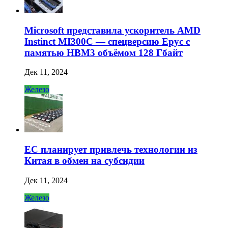
Microsoft представила ускоритель AMD
Instinct MI300C — спецверсию Epyc с
памятью HBM3 объёмом 128 Гбайт
Дек 11, 2024
Железо
ЕС планирует привлечь технологии из
Китая в обмен на субсидии
Дек 11, 2024
Железо