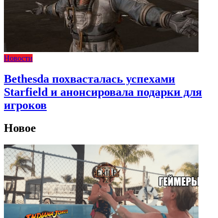
Новости
Bethesda похвасталась успехами
Starfield и анонсировала подарки для
игроков
Новое