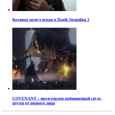
Кодзима заснул играя в Death Stranding 2
COVENANT – представлен амбициозный соулс-
шутер от первого лица