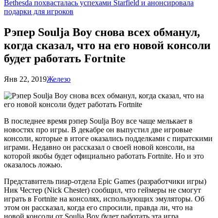
Bethesda похвасталась успехами Starfield и анонсировала
подарки для игроков
Рэпер Soulja Boy снова всех обманул,
когда сказал, что на его новой консоли
будет работать Fortnite
Янв 22, 2019
Железо
В последнее время рэпер Soulja Boy все чаще мелькает в
новостях про игры. В декабре он выпустил две игровые
консоли, которые в итоге оказались подделками с пиратскими
играми. Недавно он рассказал о своей новой консоли, на
которой якобы будет официально работать
Fortnite. Но и это
оказалось ложью.
Представитель пиар-отдела Epic Games (разработчики игры)
Ник Честер (Nick Chester) сообщил, что геймеры не смогут
играть в Fortnite на консолях, использующих эмуляторы. Об
этом он рассказал, когда его спросили, правда ли, что на
новой консоли от Soulja Boy будет работать эта игра.