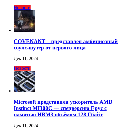
Новости
COVENANT – представлен амбициозный
соулс-шутер от первого лица
Дек 11, 2024
Новости
Microsoft представила ускоритель AMD
Instinct MI300C — спецверсию Epyc с
памятью HBM3 объёмом 128 Гбайт
Дек 11, 2024