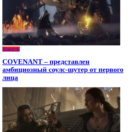
Новости
COVENANT – представлен
амбициозный соулс-шутер от первого
лица