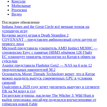
Консоли
Мобильные
Рецензии
Видео
Последнее обновление
Indiana Jones and the Great Circle всё меньше похож на
успешную игру
Кодзима заснул играя в Death Stranding 2
COVENANT – представлен амбициозный соулс-шутер от
первого лица
Microsoft представила ускоритель AMD Instinct MI300C —
спецверсию Epyc с памятью HBM3 объёмом 128 Гбайт
ЕС планирует привлечь технологии из Китая в обмен на
субсидии
Asustor представила Flashstor Gen2 — NAS на 6 или 12
твердотельных накопителей M.2
Основатель Moore Threads Technology верит, что в Китае
можно наладить выпуск современных GPU в условиях
санкций
Qualcomm к 2029 году хочет увеличить выручку в сегменте
ПК на $4 млрд в год
Гигантские курицы, наследие The Witcher 3: Wild Hunt и
выбор персонажа: инсайдер поделился впечатлениями от
геймплея новой Fable