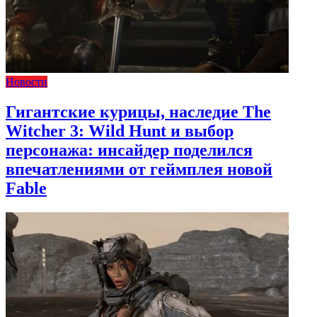
Новости
Гигантские курицы, наследие The
Witcher 3: Wild Hunt и выбор
персонажа: инсайдер поделился
впечатлениями от геймплея новой
Fable