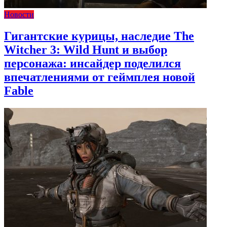
Новости
Гигантские курицы, наследие The
Witcher 3: Wild Hunt и выбор
персонажа: инсайдер поделился
впечатлениями от геймплея новой
Fable