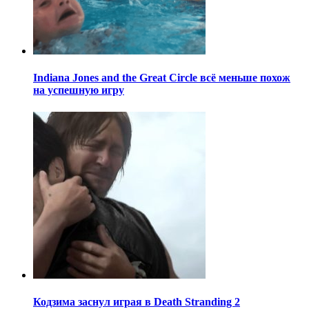
Indiana Jones and the Great Circle всё меньше похож
на успешную игру
Кодзима заснул играя в Death Stranding 2