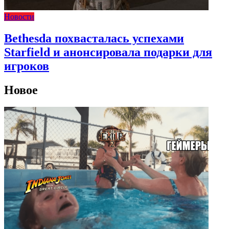
Новости
Bethesda похвасталась успехами
Starfield и анонсировала подарки для
игроков
Новое