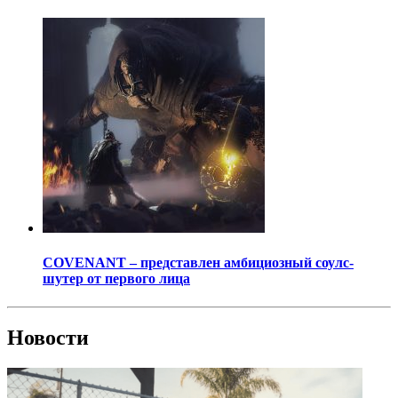
COVENANT – представлен амбициозный соулс-
шутер от первого лица
Новости