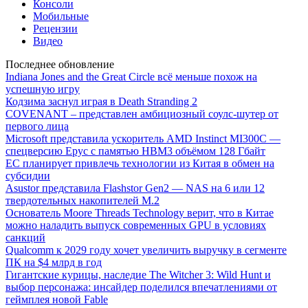
Консоли
Мобильные
Рецензии
Видео
Последнее обновление
Indiana Jones and the Great Circle всё меньше похож на
успешную игру
Кодзима заснул играя в Death Stranding 2
COVENANT – представлен амбициозный соулс-шутер от
первого лица
Microsoft представила ускоритель AMD Instinct MI300C —
спецверсию Epyc с памятью HBM3 объёмом 128 Гбайт
ЕС планирует привлечь технологии из Китая в обмен на
субсидии
Asustor представила Flashstor Gen2 — NAS на 6 или 12
твердотельных накопителей M.2
Основатель Moore Threads Technology верит, что в Китае
можно наладить выпуск современных GPU в условиях
санкций
Qualcomm к 2029 году хочет увеличить выручку в сегменте
ПК на $4 млрд в год
Гигантские курицы, наследие The Witcher 3: Wild Hunt и
выбор персонажа: инсайдер поделился впечатлениями от
геймплея новой Fable