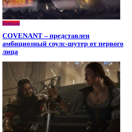
Новости
COVENANT – представлен
амбициозный соулс-шутер от первого
лица