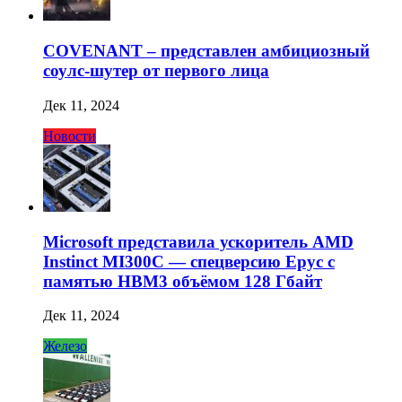
COVENANT – представлен амбициозный
соулс-шутер от первого лица
Дек 11, 2024
Новости
Microsoft представила ускоритель AMD
Instinct MI300C — спецверсию Epyc с
памятью HBM3 объёмом 128 Гбайт
Дек 11, 2024
Железо