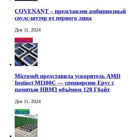
COVENANT – представлен амбициозный
соулс-шутер от первого лица
Дек 11, 2024
Новости
Microsoft представила ускоритель AMD
Instinct MI300C — спецверсию Epyc с
памятью HBM3 объёмом 128 Гбайт
Дек 11, 2024
Железо