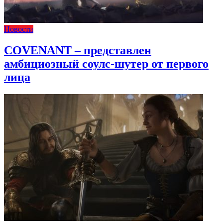
Новости
COVENANT – представлен
амбициозный соулс-шутер от первого
лица