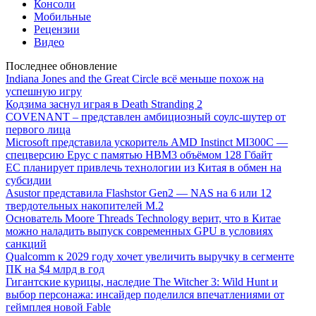
Консоли
Мобильные
Рецензии
Видео
Последнее обновление
Indiana Jones and the Great Circle всё меньше похож на
успешную игру
Кодзима заснул играя в Death Stranding 2
COVENANT – представлен амбициозный соулс-шутер от
первого лица
Microsoft представила ускоритель AMD Instinct MI300C —
спецверсию Epyc с памятью HBM3 объёмом 128 Гбайт
ЕС планирует привлечь технологии из Китая в обмен на
субсидии
Asustor представила Flashstor Gen2 — NAS на 6 или 12
твердотельных накопителей M.2
Основатель Moore Threads Technology верит, что в Китае
можно наладить выпуск современных GPU в условиях
санкций
Qualcomm к 2029 году хочет увеличить выручку в сегменте
ПК на $4 млрд в год
Гигантские курицы, наследие The Witcher 3: Wild Hunt и
выбор персонажа: инсайдер поделился впечатлениями от
геймплея новой Fable