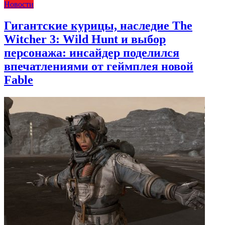
Новости
Гигантские курицы, наследие The
Witcher 3: Wild Hunt и выбор
персонажа: инсайдер поделился
впечатлениями от геймплея новой
Fable