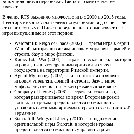
запоминающиеся персонажи. Таких игр мне сейчас не
хватает.
В жанре RTS выходило множество игр с 2000 по 2015 годы.
Некоторые из них стали очень популярными, а другие — не
столь известными. Ниже приведены некоторые известные
игры выпущенные за этот период:
Warcraft III: Reign of Chaos (2002) — третья игра в серии
Warcraft, которая позволяла игрокам управлять армией и
строить базу в мире фэнтези.
Rome: Total War (2004) — стратегическая игра, в которой
игроки управляют древними армиями и строят
государства на территории Римской империи.
Age of Mythology (2002) — игра, которая позволяет
игрокам управлять армией и строить базу в мире
мифологии, где боги и герои сражаются за власть.
Company of Heroes (2006) — стратегическая игра,
которая разворачивается во время Второй мировой
войны, и игрокам предоставляется возможность
управлять союзными армиями и сражаться с нацистской
Германией.
Starcraft II: Wings of Liberty (2010) — продолжение
оригинальной игры Starcraft, в которой игрокам
предоставляется возможность управлять тремя