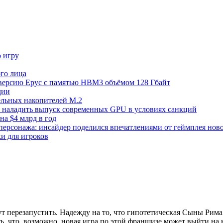
ю игру
го лица
ецверсию Epyc с памятью HBM3 объёмом 128 Гбайт
дии
тельных накопителей M.2
но наладить выпуск современных GPU в условиях санкций
на $4 млрд в год
 персонажа: инсайдер поделился впечатлениями от геймплея ново
ки для игроков
ут перезапустить. Надежду на то, что гипотетическая Сыны Рима
ь, что, возможно, новая игра по этой франшизе может выйти на 