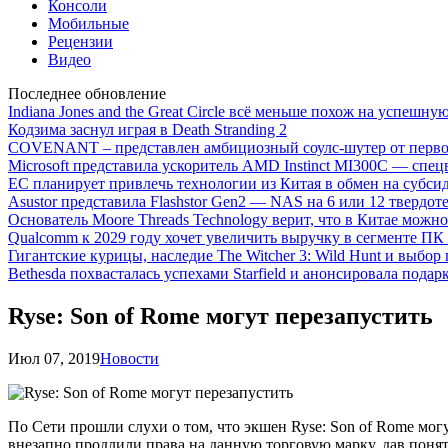
Консоли
Мобильные
Рецензии
Видео
Последнее обновление
Indiana Jones and the Great Circle всё меньше похож на успешну
Кодзима заснул играя в Death Stranding 2
COVENANT – представлен амбициозный соулс-шутер от перво
Microsoft представила ускоритель AMD Instinct MI300C — сп
ЕС планирует привлечь технологии из Китая в обмен на субси
Asustor представила Flashstor Gen2 — NAS на 6 или 12 твердо
Основатель Moore Threads Technology верит, что в Китае мож
Qualcomm к 2029 году хочет увеличить выручку в сегменте ПК 
Гигантские курицы, наследие The Witcher 3: Wild Hunt и выбор
Bethesda похвасталась успехами Starfield и анонсировала подар
Ryse: Son of Rome могут перезапустить
Июл 07, 2019
Новости
По Сети прошли слухи о том, что экшен Ryse: Son of Rome мог
внезапно продлили права на данную торговую марку, дав понят