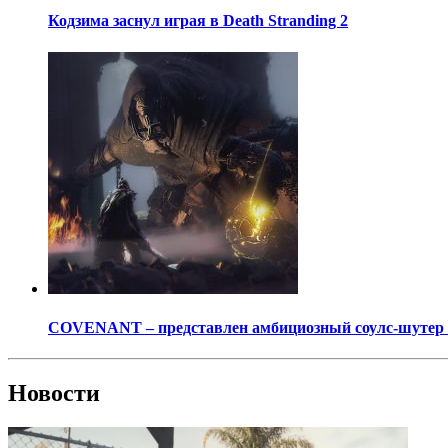
Кодзима заснул играя в Death Stranding 2
COVENANT – представлен амбициозный соулс-шутер о
Новости