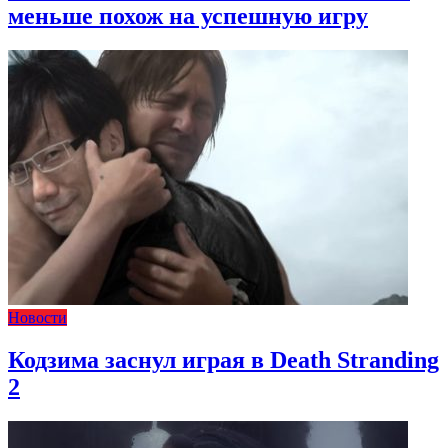
меньше похож на успешную игру
Новости
Кодзима заснул играя в Death Stranding
2