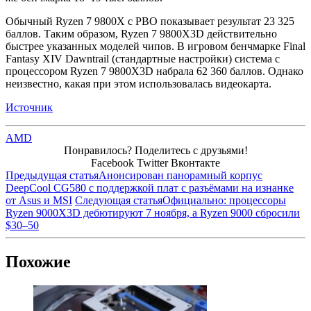
Обычный Ryzen 7 9800X с PBO показывает результат 23 325
баллов. Таким образом, Ryzen 7 9800X3D действительно
быстрее указанных моделей чипов. В игровом бенчмарке Final
Fantasy XIV Dawntrail (стандартные настройки) система с
процессором Ryzen 7 9800X3D набрала 62 360 баллов. Однако
неизвестно, какая при этом использовалась видеокарта.
Источник
AMD
Понравилось? Поделитесь с друзьями!
Facebook
Twitter
Вконтакте
Предыдущая статья
Анонсирован панорамный корпус
DeepCool CG580 с поддержкой плат с разъёмами на изнанке
от Asus и MSI
Следующая статья
Официально: процессоры
Ryzen 9000X3D дебютируют 7 ноября, а Ryzen 9000 сбросили
$30–50
Похожие