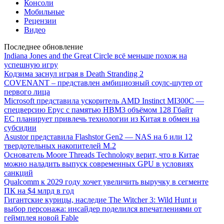
Консоли
Мобильные
Рецензии
Видео
Последнее обновление
Indiana Jones and the Great Circle всё меньше похож на
успешную игру
Кодзима заснул играя в Death Stranding 2
COVENANT – представлен амбициозный соулс-шутер от
первого лица
Microsoft представила ускоритель AMD Instinct MI300C —
спецверсию Epyc с памятью HBM3 объёмом 128 Гбайт
ЕС планирует привлечь технологии из Китая в обмен на
субсидии
Asustor представила Flashstor Gen2 — NAS на 6 или 12
твердотельных накопителей M.2
Основатель Moore Threads Technology верит, что в Китае
можно наладить выпуск современных GPU в условиях
санкций
Qualcomm к 2029 году хочет увеличить выручку в сегменте
ПК на $4 млрд в год
Гигантские курицы, наследие The Witcher 3: Wild Hunt и
выбор персонажа: инсайдер поделился впечатлениями от
геймплея новой Fable