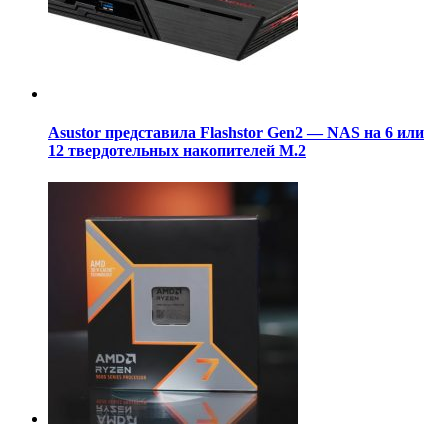
Asustor представила Flashstor Gen2 — NAS на 6 или
12 твердотельных накопителей M.2