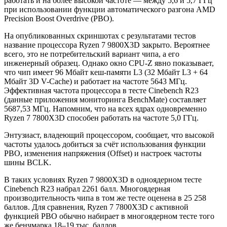
работать и на более высокой частоте — между 5,6 и 5,7 ГГц
при использовании функции автоматического разгона AMD
Precision Boost Overdrive (PBO).
На опубликованных скриншотах с результатами тестов
название процессора Ryzen 7 9800X3D закрыто. Вероятнее
всего, это не потребительский вариант чипа, а его
инженерный образец. Однако окно CPU-Z явно показывает,
что чип имеет 96 Мбайт кеш-памяти L3 (32 Мбайт L3 + 64
Мбайт 3D V-Cache) и работает на частоте 5643 МГц.
Эффективная частота процессора в тесте Cinebench R23
(данные приложения мониторинга BenchMate) составляет
5687,53 МГц. Напомним, что на всех ядрах одновременно
Ryzen 7 7800X3D способен работать на частоте 5,0 ГГц.
Энтузиаст, владеющий процессором, сообщает, что высокой
частоты удалось добиться за счёт использования функции
PBO, изменения напряжения (Offset) и настроек частоты
шины BCLK.
В таких условиях Ryzen 7 9800X3D в одноядерном тесте
Cinebench R23 набрал 2261 балл. Многоядерная
производительность чипа в том же тесте оценена в 25 258
баллов. Для сравнения, Ryzen 7 7800X3D с активной
функцией PBO обычно набирает в многоядерном тесте того
же бенчмарка 18–19 тыс. баллов.