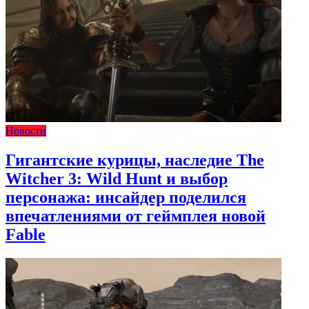
Новости
Гигантские курицы, наследие The
Witcher 3: Wild Hunt и выбор
персонажа: инсайдер поделился
впечатлениями от геймплея новой
Fable