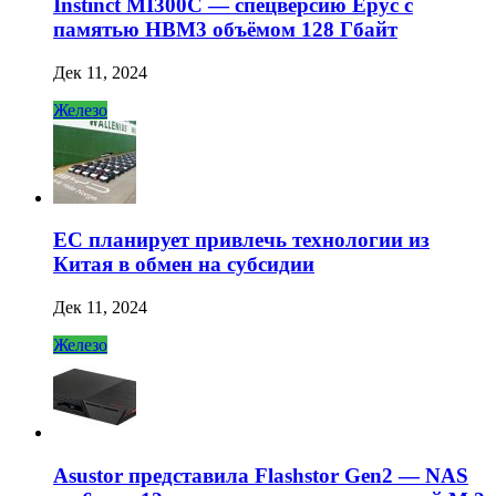
Instinct MI300C — спецверсию Epyc с
памятью HBM3 объёмом 128 Гбайт
Дек 11, 2024
Железо
ЕС планирует привлечь технологии из
Китая в обмен на субсидии
Дек 11, 2024
Железо
Asustor представила Flashstor Gen2 — NAS