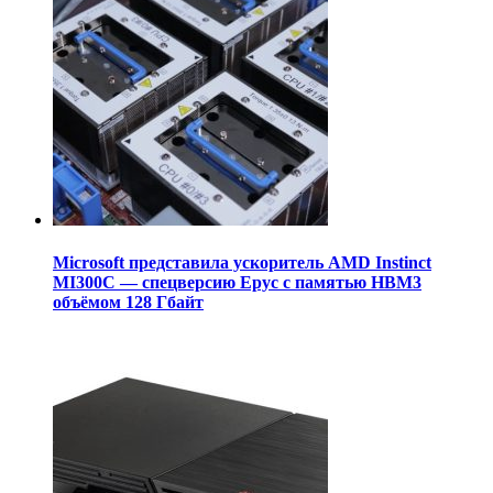
Microsoft представила ускоритель AMD Instinct
MI300C — спецверсию Epyc с памятью HBM3
объёмом 128 Гбайт