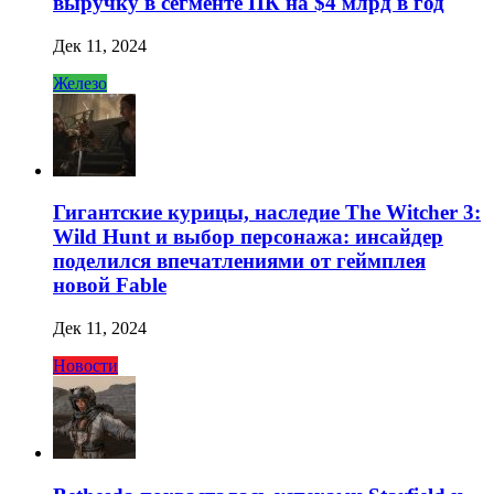
выручку в сегменте ПК на $4 млрд в год
Дек 11, 2024
Железо
Гигантские курицы, наследие The Witcher 3:
Wild Hunt и выбор персонажа: инсайдер
поделился впечатлениями от геймплея
новой Fable
Дек 11, 2024
Новости