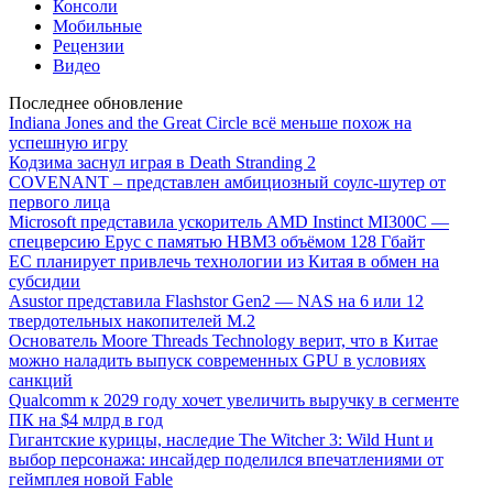
Консоли
Мобильные
Рецензии
Видео
Последнее обновление
Indiana Jones and the Great Circle всё меньше похож на
успешную игру
Кодзима заснул играя в Death Stranding 2
COVENANT – представлен амбициозный соулс-шутер от
первого лица
Microsoft представила ускоритель AMD Instinct MI300C —
спецверсию Epyc с памятью HBM3 объёмом 128 Гбайт
ЕС планирует привлечь технологии из Китая в обмен на
субсидии
Asustor представила Flashstor Gen2 — NAS на 6 или 12
твердотельных накопителей M.2
Основатель Moore Threads Technology верит, что в Китае
можно наладить выпуск современных GPU в условиях
санкций
Qualcomm к 2029 году хочет увеличить выручку в сегменте
ПК на $4 млрд в год
Гигантские курицы, наследие The Witcher 3: Wild Hunt и
выбор персонажа: инсайдер поделился впечатлениями от
геймплея новой Fable