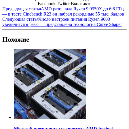
Facebook
Twitter
Вконтакте
Предыдущая статья
AMD разогнала Ryzen 9 9950X до 6,6 ГГц
— в тесте Cinebench R23 он набрал рекордные 55 тыс. баллов
Следующая статья
Число настроек питания Ryzen 9000
увеличится в разы — представлена технология Curve Shaper
Похожие
Microsoft представила ускоритель AMD Instinct