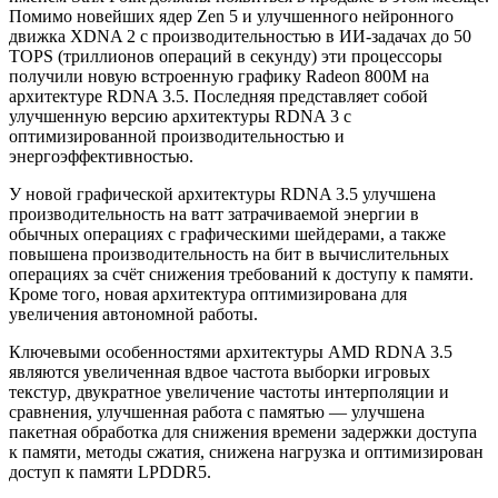
Помимо новейших ядер Zen 5 и улучшенного нейронного
движка
XDNA 2 с производительностью в ИИ-задачах до 50
TOPS (триллионов операций в секунду) эти процессоры
получили новую встроенную графику Radeon 800M на
архитектуре RDNA 3.5. Последняя представляет собой
улучшенную версию архитектуры RDNA 3 с
оптимизированной производительностью и
энергоэффективностью.
У новой графической архитектуры RDNA 3.5 улучшена
производительность на ватт затрачиваемой энергии в
обычных операциях с графическими шейдерами, а также
повышена производительность на бит в вычислительных
операциях за счёт снижения требований к доступу к памяти.
Кроме того, новая архитектура оптимизирована для
увеличения автономной работы.
Ключевыми особенностями архитектуры AMD RDNA 3.5
являются увеличенная вдвое частота выборки игровых
текстур, двукратное увеличение частоты интерполяции и
сравнения, улучшенная работа с памятью — улучшена
пакетная обработка для снижения времени задержки доступа
к памяти, методы сжатия, снижена нагрузка и оптимизирован
доступ к памяти LPDDR5.