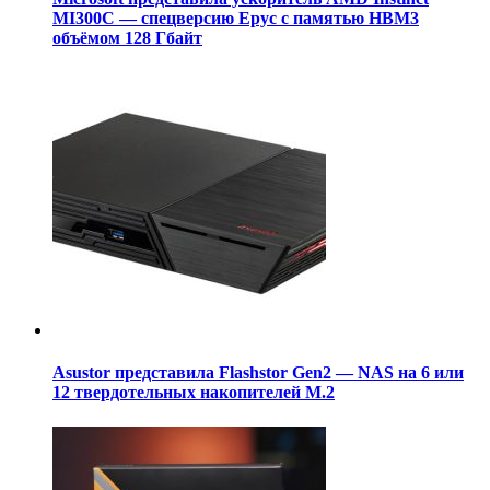
MI300C — спецверсию Epyc с памятью HBM3
объёмом 128 Гбайт
Asustor представила Flashstor Gen2 — NAS на 6 или
12 твердотельных накопителей M.2