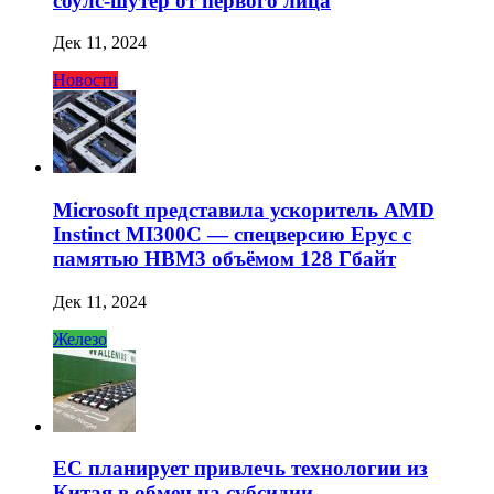
соулс-шутер от первого лица
Дек 11, 2024
Новости
Microsoft представила ускоритель AMD
Instinct MI300C — спецверсию Epyc с
памятью HBM3 объёмом 128 Гбайт
Дек 11, 2024
Железо
ЕС планирует привлечь технологии из
Китая в обмен на субсидии