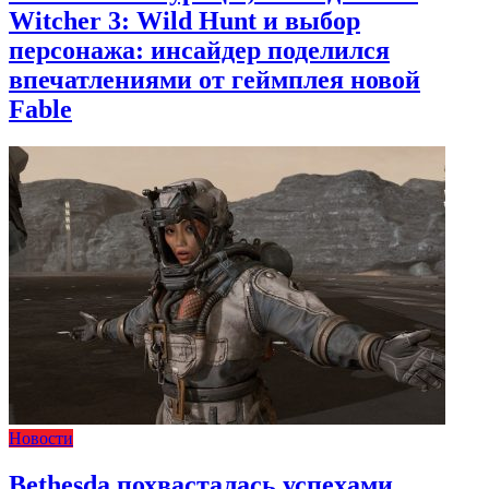
Witcher 3: Wild Hunt и выбор
персонажа: инсайдер поделился
впечатлениями от геймплея новой
Fable
Новости
Bethesda похвасталась успехами