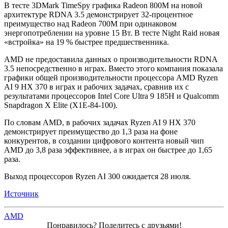
В тесте 3DMark TimeSpy графика Radeon 800M на новой
архитектуре RDNA 3.5 демонстрирует 32-процентное
преимущество над Radeon 700M при одинаковом
энергопотреблении на уровне 15 Вт. В тесте Night Raid новая
«встройка» на 19 % быстрее предшественника.
AMD не предоставила данных о производительности RDNA
3.5 непосредственно в играх. Вместо этого компания показала
графики общей производительности процессора AMD Ryzen
AI 9 HX 370 в играх и рабочих задачах, сравнив их с
результатами процессоров Intel Core Ultra 9 185H и Qualcomm
Snapdragon X Elite (X1E-84-100).
По словам AMD, в рабочих задачах Ryzen AI 9 HX 370
демонстрирует преимущество до 1,3 раза на фоне
конкурентов, в создании цифрового контента новый чип
AMD до 3,8 раза эффективнее, а в играх он быстрее до 1,65
раза.
Выход процессоров Ryzen AI 300 ожидается 28 июля.
Источник
AMD
Понравилось? Поделитесь с друзьями!