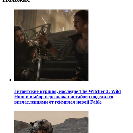
Гигантские курицы, наследие The Witcher 3: Wild
Hunt и выбор персонажа: инсайдер поделился
впечатлениями от геймплея новой Fable