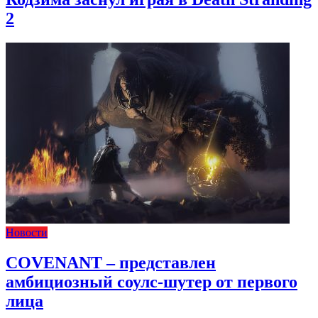
2
Новости
COVENANT – представлен
амбициозный соулс-шутер от первого
лица