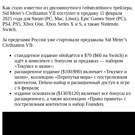
Как стало известно из
двухминутного геймплейного трейлера,
Sid Meier’s Civilization VII поступит в продажу 11 февраля
2025 года для Steam (PC, Mac, Linux), Epic Games Store (PC),
PS4, PS5, Xbox One, Xbox Series X и S, а также Nintendo
Switch.
За пределами России уже стартовали предзаказы Sid Meier’s
Civilization VII:
стандартное издание обойдётся в $70 ($60 на Switch) и
идёт в комплекте с бонусом за предзаказ — набором
«Текумсе и шони»;
расширенное издание ($100/$90) включает «Текумсе и
шони», коллекцию «Перепутья мира» с пострелизным
контентом, Deluxe-набор и расширенный доступ к игре
с 6 февраля;
издание основателя ($130/$120) включает все бонусы из
расширенного, а также коллекцию «Право править» с
пострелизным контентом и набор Founders.