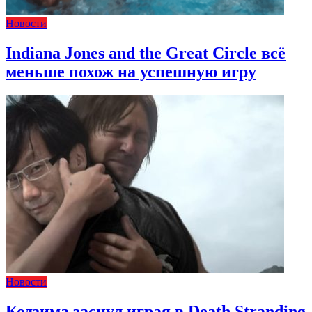
Новости
Indiana Jones and the Great Circle всё
меньше похож на успешную игру
Новости
Кодзима заснул играя в Death Stranding