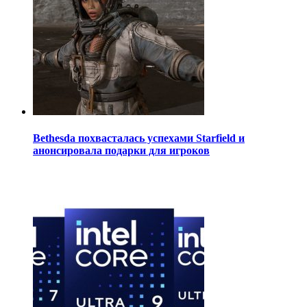
Bethesda похвасталась успехами Starfield и
анонсировала подарки для игроков