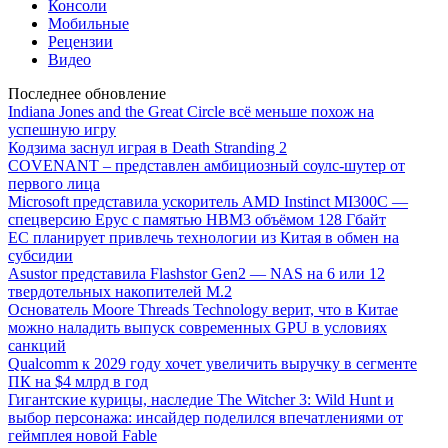
Консоли
Мобильные
Рецензии
Видео
Последнее обновление
Indiana Jones and the Great Circle всё меньше похож на
успешную игру
Кодзима заснул играя в Death Stranding 2
COVENANT – представлен амбициозный соулс-шутер от
первого лица
Microsoft представила ускоритель AMD Instinct MI300C —
спецверсию Epyc с памятью HBM3 объёмом 128 Гбайт
ЕС планирует привлечь технологии из Китая в обмен на
субсидии
Asustor представила Flashstor Gen2 — NAS на 6 или 12
твердотельных накопителей M.2
Основатель Moore Threads Technology верит, что в Китае
можно наладить выпуск современных GPU в условиях
санкций
Qualcomm к 2029 году хочет увеличить выручку в сегменте
ПК на $4 млрд в год
Гигантские курицы, наследие The Witcher 3: Wild Hunt и
выбор персонажа: инсайдер поделился впечатлениями от
геймплея новой Fable