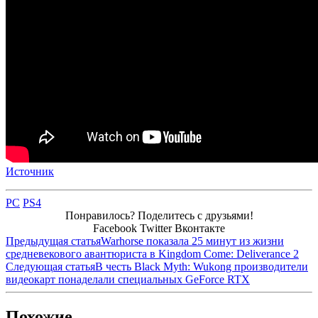
Источник
PC
PS4
Понравилось? Поделитесь с друзьями!
Facebook
Twitter
Вконтакте
Предыдущая статья
Warhorse показала 25 минут из жизни
средневекового авантюриста в Kingdom Come: Deliverance 2
Следующая статья
В честь Black Myth: Wukong производители
видеокарт понаделали специальных GeForce RTX
Похожие