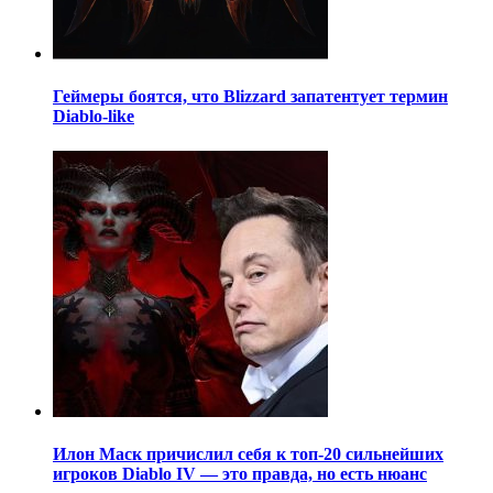
Геймеры боятся, что Blizzard запатентует термин
Diablo-like
Илон Маск причислил себя к топ-20 сильнейших
игроков Diablo IV — это правда, но есть нюанс