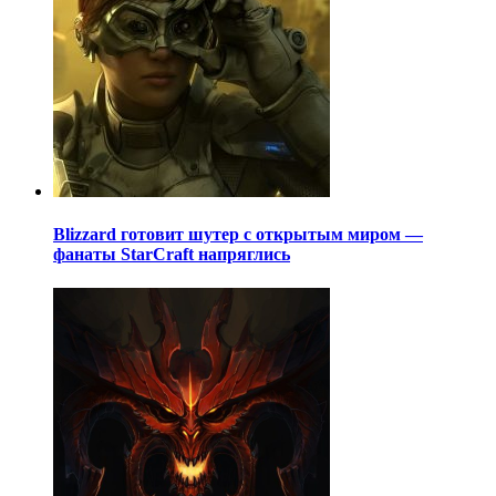
Blizzard готовит шутер с открытым миром —
фанаты StarCraft напряглись