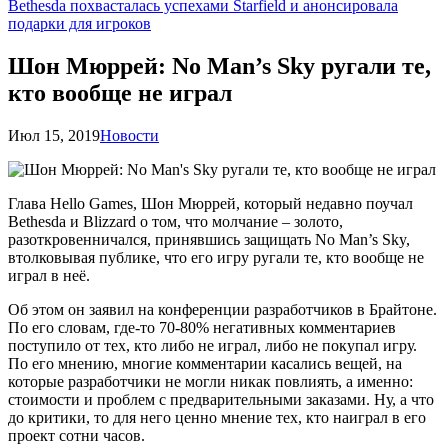
Bethesda похвасталась успехами Starfield и анонсировала
подарки для игроков
Шон Мюррей: No Man’s Sky ругали те,
кто вообще не играл
Июл 15, 2019
Новости
Глава Hello Games, Шон Мюррей, который недавно поучал
Bethesda и Blizzard о том, что молчание – золото,
разоткровенничался, принявшись защищать No Man’s Sky,
втолковывая публике, что его игру ругали те, кто вообще не
играл в неё.
Об этом он заявил на конференции разработчиков в Брайтоне.
По его словам, где-то 70-80% негативных комментариев
поступило от тех, кто либо не играл, либо не покупал игру.
По его мнению, многие комментарии касались вещей, на
которые разработчики не могли никак повлиять, а именно:
стоимости и проблем с предварительными заказами. Ну, а что
до критики, то для него ценно мнение тех, кто наиграл в его
проект сотни часов.