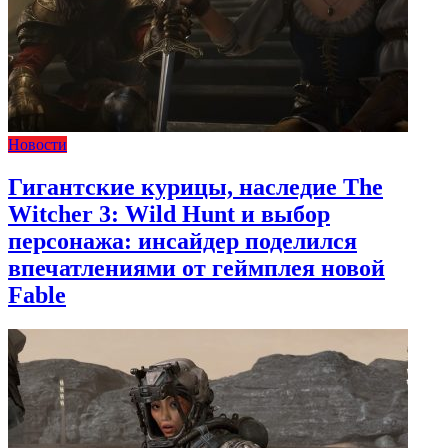
Новости
Гигантские курицы, наследие The
Witcher 3: Wild Hunt и выбор
персонажа: инсайдер поделился
впечатлениями от геймплея новой
Fable