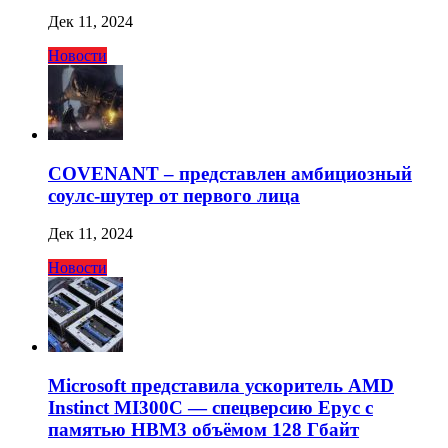
Дек 11, 2024
Новости
COVENANT – представлен амбициозный
соулс-шутер от первого лица
Дек 11, 2024
Новости
Microsoft представила ускоритель AMD
Instinct MI300C — спецверсию Epyc с
памятью HBM3 объёмом 128 Гбайт