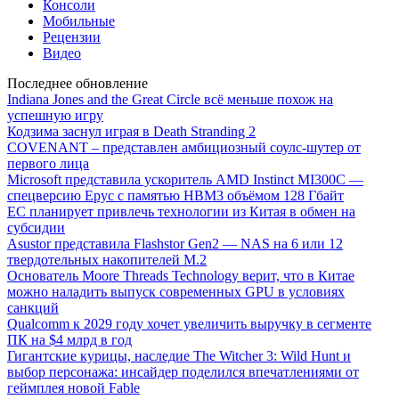
Консоли
Мобильные
Рецензии
Видео
Последнее обновление
Indiana Jones and the Great Circle всё меньше похож на
успешную игру
Кодзима заснул играя в Death Stranding 2
COVENANT – представлен амбициозный соулс-шутер от
первого лица
Microsoft представила ускоритель AMD Instinct MI300C —
спецверсию Epyc с памятью HBM3 объёмом 128 Гбайт
ЕС планирует привлечь технологии из Китая в обмен на
субсидии
Asustor представила Flashstor Gen2 — NAS на 6 или 12
твердотельных накопителей M.2
Основатель Moore Threads Technology верит, что в Китае
можно наладить выпуск современных GPU в условиях
санкций
Qualcomm к 2029 году хочет увеличить выручку в сегменте
ПК на $4 млрд в год
Гигантские курицы, наследие The Witcher 3: Wild Hunt и
выбор персонажа: инсайдер поделился впечатлениями от
геймплея новой Fable