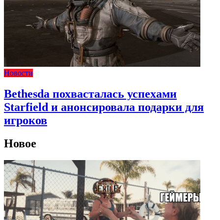
Новости
Bethesda похвасталась успехами
Starfield и анонсировала подарки для
игроков
Новое