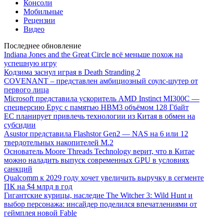
Консоли
Мобильные
Рецензии
Видео
Последнее обновление
Indiana Jones and the Great Circle всё меньше похож на
успешную игру
Кодзима заснул играя в Death Stranding 2
COVENANT – представлен амбициозный соулс-шутер от
первого лица
Microsoft представила ускоритель AMD Instinct MI300C —
спецверсию Epyc с памятью HBM3 объёмом 128 Гбайт
ЕС планирует привлечь технологии из Китая в обмен на
субсидии
Asustor представила Flashstor Gen2 — NAS на 6 или 12
твердотельных накопителей M.2
Основатель Moore Threads Technology верит, что в Китае
можно наладить выпуск современных GPU в условиях
санкций
Qualcomm к 2029 году хочет увеличить выручку в сегменте
ПК на $4 млрд в год
Гигантские курицы, наследие The Witcher 3: Wild Hunt и
выбор персонажа: инсайдер поделился впечатлениями от
геймплея новой Fable