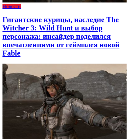
Новости
Гигантские курицы, наследие The
Witcher 3: Wild Hunt и выбор
персонажа: инсайдер поделился
впечатлениями от геймплея новой
Fable