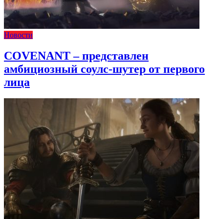
Новости
COVENANT – представлен
амбициозный соулс-шутер от первого
лица