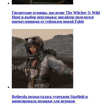
Гигантские курицы, наследие The Witcher 3: Wild
Hunt и выбор персонажа: инсайдер поделился
впечатлениями от геймплея новой Fable
Bethesda похвасталась успехами Starfield и
анонсировала подарки для игроков