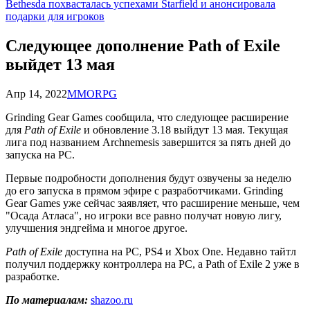
Bethesda похвасталась успехами Starfield и анонсировала
подарки для игроков
Следующее дополнение Path of Exile
выйдет 13 мая
Апр 14, 2022
MMORPG
Grinding Gear Games сообщила, что следующее расширение
для
Path of Exile
и обновление 3.18 выйдут 13 мая. Текущая
лига под названием Archnemesis завершится за пять дней до
запуска на PC.
Первые подробности дополнения будут озвучены за неделю
до его запуска в прямом эфире с разработчиками. Grinding
Gear Games уже сейчас заявляет, что расширение меньше, чем
"Осада Атласа", но игроки все равно получат новую лигу,
улучшения эндгейма и многое другое.
Path of Exile
доступна на PC, PS4 и Xbox One. Недавно тайтл
получил поддержку контроллера на PC, а Path of Exile 2 уже в
разработке.
По материалам:
shazoo.ru