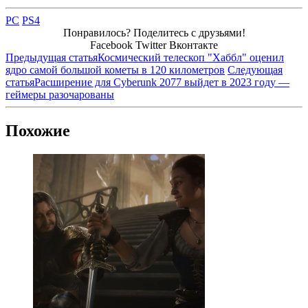
PC
PS4
Понравилось? Поделитесь с друзьями!
Facebook
Twitter
Вконтакте
Предыдущая статья
Космический телескоп "Хаббл" оценил
ядро самой большой кометы в 120 километров
Следующая
статья
Расширение для Cyberunk 2077 выйдет в 2023 году —
геймеры разочарованы
Похожие