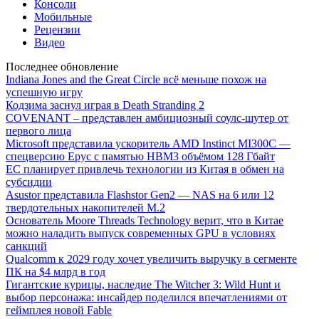
Консоли
Мобильные
Рецензии
Видео
Последнее обновление
Indiana Jones and the Great Circle всё меньше похож на
успешную игру
Кодзима заснул играя в Death Stranding 2
COVENANT – представлен амбициозный соулс-шутер от
первого лица
Microsoft представила ускоритель AMD Instinct MI300C —
спецверсию Epyc с памятью HBM3 объёмом 128 Гбайт
ЕС планирует привлечь технологии из Китая в обмен на
субсидии
Asustor представила Flashstor Gen2 — NAS на 6 или 12
твердотельных накопителей M.2
Основатель Moore Threads Technology верит, что в Китае
можно наладить выпуск современных GPU в условиях
санкций
Qualcomm к 2029 году хочет увеличить выручку в сегменте
ПК на $4 млрд в год
Гигантские курицы, наследие The Witcher 3: Wild Hunt и
выбор персонажа: инсайдер поделился впечатлениями от
геймплея новой Fable