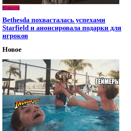
Новости
Bethesda похвасталась успехами
Starfield и анонсировала подарки для
игроков
Новое