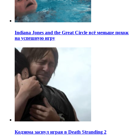
Indiana Jones and the Great Circle всё меньше похож
на успешную игру
Кодзима заснул играя в Death Stranding 2