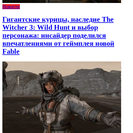
Новости
Гигантские курицы, наследие The
Witcher 3: Wild Hunt и выбор
персонажа: инсайдер поделился
впечатлениями от геймплея новой
Fable