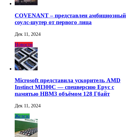
COVENANT – представлен амбициозный
соулс-шутер от первого лица
Дек 11, 2024
Новости
Microsoft представила ускоритель AMD
Instinct MI300C — спецверсию Epyc с
памятью HBM3 объёмом 128 Гбайт
Дек 11, 2024
Железо