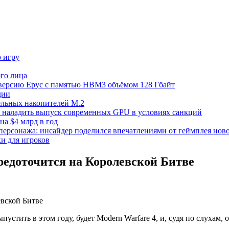
ю игру
го лица
ецверсию Epyc с памятью HBM3 объёмом 128 Гбайт
дии
тельных накопителей M.2
но наладить выпуск современных GPU в условиях санкций
на $4 млрд в год
 персонажа: инсайдер поделился впечатлениями от геймплея ново
ки для игроков
средоточится на Королевской Битве
ыпустить в этом году, будет Modern Warfare 4, и, судя по слухам