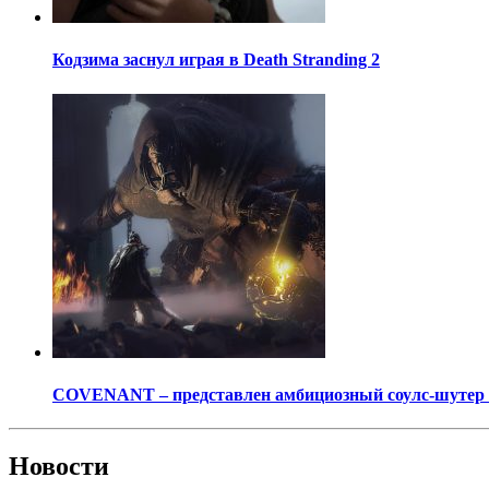
Кодзима заснул играя в Death Stranding 2
COVENANT – представлен амбициозный соулс-шутер о
Новости