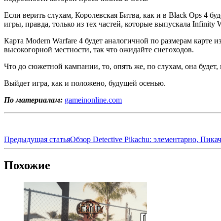
Если верить слухам, Королевская Битва, как и в Black Ops 4 б
игры, правда, только из тех частей, которые выпускала Infinit
Карта Modern Warfare 4 будет аналогичной по размерам карте и
высокогорной местности, так что ожидайте снегоходов.
Что до сюжетной кампании, то, опять же, по слухам, она будет,
Выйдет игра, как и положено, будущей осенью.
По материалам:
gameinonline.com
Предыдущая статья
Обзор Detective Pikachu: элементарно, Пикач
Похожие