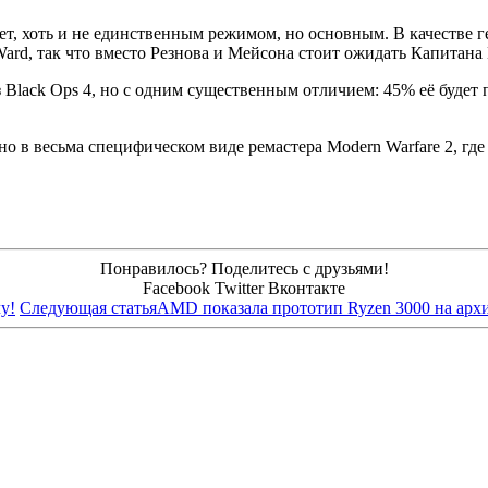
удет, хоть и не единственным режимом, но основным. В качестве 
y Ward, так что вместо Резнова и Мейсона стоит ожидать Капитан
з Black Ops 4, но с одним существенным отличием: 45% её будет
 но в весьма специфическом виде ремастера Modern Warfare 2, гд
Понравилось? Поделитесь с друзьями!
Facebook
Twitter
Вконтакте
у!
Следующая статья
AMD показала прототип Ryzen 3000 на архи