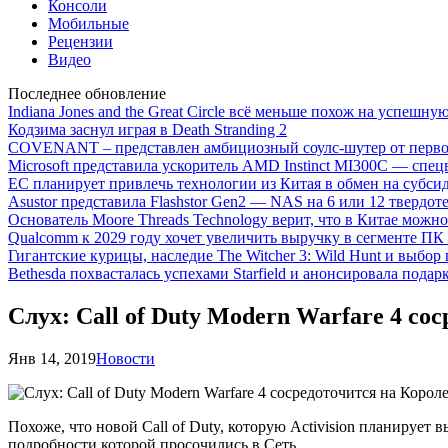
Консоли
Мобильные
Рецензии
Видео
Последнее обновление
Indiana Jones and the Great Circle всё меньше похож на успешну
Кодзима заснул играя в Death Stranding 2
COVENANT – представлен амбициозный соулс-шутер от перво
Microsoft представила ускоритель AMD Instinct MI300C — сп
ЕС планирует привлечь технологии из Китая в обмен на субси
Asustor представила Flashstor Gen2 — NAS на 6 или 12 твердо
Основатель Moore Threads Technology верит, что в Китае мож
Qualcomm к 2029 году хочет увеличить выручку в сегменте ПК 
Гигантские курицы, наследие The Witcher 3: Wild Hunt и выбор
Bethesda похвасталась успехами Starfield и анонсировала подар
Слух: Call of Duty Modern Warfare 4 со
Янв 14, 2019
Новости
Похоже, что новой Call of Duty, которую Activision планирует в
подробности которой просочились в Сеть.