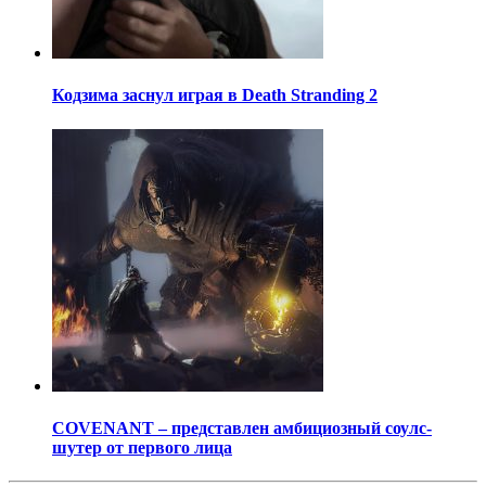
Кодзима заснул играя в Death Stranding 2
COVENANT – представлен амбициозный соулс-
шутер от первого лица