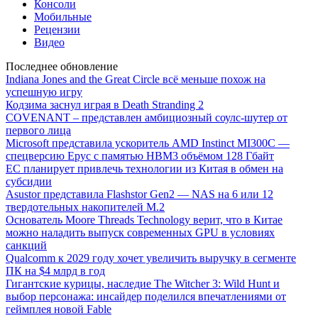
Консоли
Мобильные
Рецензии
Видео
Последнее обновление
Indiana Jones and the Great Circle всё меньше похож на
успешную игру
Кодзима заснул играя в Death Stranding 2
COVENANT – представлен амбициозный соулс-шутер от
первого лица
Microsoft представила ускоритель AMD Instinct MI300C —
спецверсию Epyc с памятью HBM3 объёмом 128 Гбайт
ЕС планирует привлечь технологии из Китая в обмен на
субсидии
Asustor представила Flashstor Gen2 — NAS на 6 или 12
твердотельных накопителей M.2
Основатель Moore Threads Technology верит, что в Китае
можно наладить выпуск современных GPU в условиях
санкций
Qualcomm к 2029 году хочет увеличить выручку в сегменте
ПК на $4 млрд в год
Гигантские курицы, наследие The Witcher 3: Wild Hunt и
выбор персонажа: инсайдер поделился впечатлениями от
геймплея новой Fable