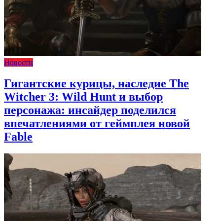
Новости
Гигантские курицы, наследие The
Witcher 3: Wild Hunt и выбор
персонажа: инсайдер поделился
впечатлениями от геймплея новой
Fable