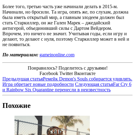
Более того, третью часть уже начинали делать в 2015-м.
Начинали, но бросили. Та игра, опять же, по слухам, должна
была иметь открытый мир, а главным злодеем должен был
стать Старкиллер, он же Гален Марек – джедайский
антигерой, объединивший силы с Дартом Вейдером.
Впрочем, это ничего не значит. Учитывая годы, если игру и
делают, то делают с нуля, поэтому Старкиллер может в ней и
не появиться.
По материалам:
gameinonline.com
Понравилось? Поделитесь с друзьями!
Facebook
Twitter
Вконтакте
Предыдущая статья
Ремейк Demon's Souls собирается удивлять.
Игра обретает новые подробности
Следующая статья
Far Cry 6
и Rainbow Six Quarantine перенесли в неизвестность
Похожие