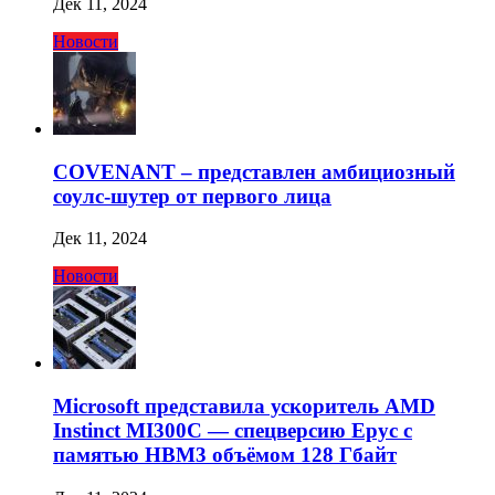
Дек 11, 2024
Новости
COVENANT – представлен амбициозный
соулс-шутер от первого лица
Дек 11, 2024
Новости
Microsoft представила ускоритель AMD
Instinct MI300C — спецверсию Epyc с
памятью HBM3 объёмом 128 Гбайт