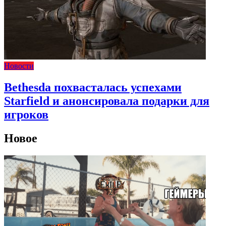
Новости
Bethesda похвасталась успехами
Starfield и анонсировала подарки для
игроков
Новое