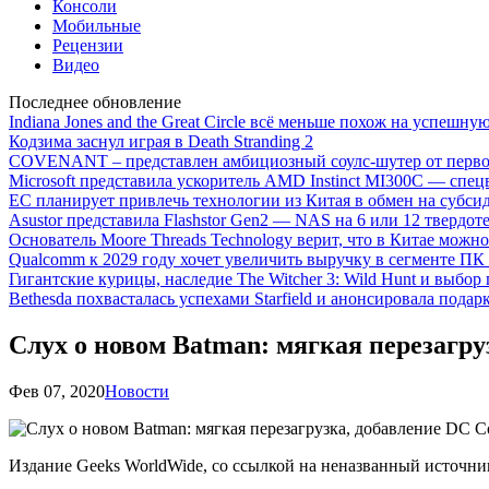
Консоли
Мобильные
Рецензии
Видео
Последнее обновление
Indiana Jones and the Great Circle всё меньше похож на успешну
Кодзима заснул играя в Death Stranding 2
COVENANT – представлен амбициозный соулс-шутер от перво
Microsoft представила ускоритель AMD Instinct MI300C — сп
ЕС планирует привлечь технологии из Китая в обмен на субси
Asustor представила Flashstor Gen2 — NAS на 6 или 12 твердо
Основатель Moore Threads Technology верит, что в Китае мож
Qualcomm к 2029 году хочет увеличить выручку в сегменте ПК 
Гигантские курицы, наследие The Witcher 3: Wild Hunt и выбор
Bethesda похвасталась успехами Starfield и анонсировала подар
Слух о новом Batman: мягкая перезагру
Фев 07, 2020
Новости
Издание Geeks WorldWide, со ссылкой на неназванный источни