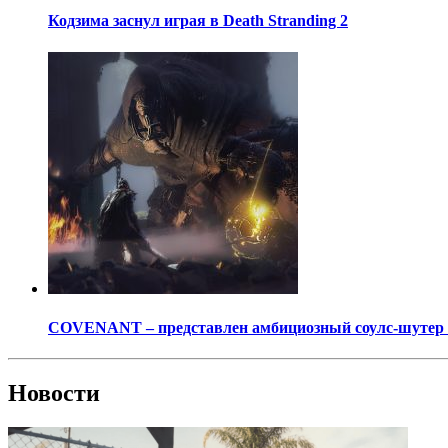
Кодзима заснул играя в Death Stranding 2
COVENANT – представлен амбициозный соулс-шутер о
Новости