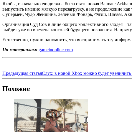
Якобы, изначально ею должна была стать новая Batman: Arkham
выпустить именно мягкую перезагрузку, а не продолжение как та
Супермен, Чудо-Женщина, Зелёный Фонарь, Флэш, Шазам, Акв
Организация Суд Сов в лице общего коллективного злодея – так
выйдет уже во времена консолей будущего поколения. Напрямую
Естественно, нужно напомнить, что воспринимать эту информац
По материалам:
gameinonline.com
Предыдущая статья
Слух: в новой Xbox можно будет увеличить
Похожие