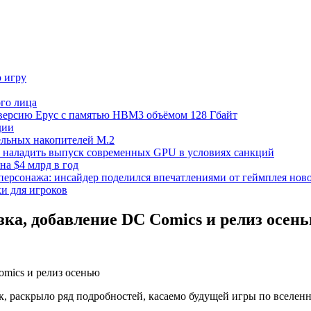
ю игру
го лица
ецверсию Epyc с памятью HBM3 объёмом 128 Гбайт
дии
тельных накопителей M.2
но наладить выпуск современных GPU в условиях санкций
на $4 млрд в год
 персонажа: инсайдер поделился впечатлениями от геймплея ново
ки для игроков
зка, добавление DC Comics и релиз осен
к, раскрыло ряд подробностей, касаемо будущей игры по вселен