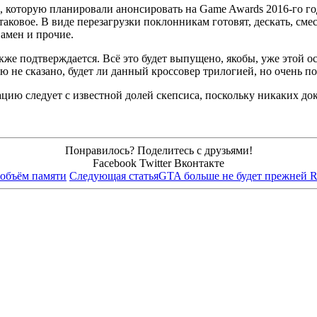
, которую планировали анонсировать на Game Awards 2016-го го
ковое. В виде перезагрузки поклонникам готовят, дескать, смесь
амен и прочие.
же подтверждается. Всё это будет выпущено, якобы, уже этой осе
 не сказано, будет ли данный кроссовер трилогией, но очень по
ию следует с известной долей скепсиса, поскольку никаких док
Понравилось? Поделитесь с друзьями!
Facebook
Twitter
Вконтакте
 объём памяти
Следующая статья
GTA больше не будет прежней R