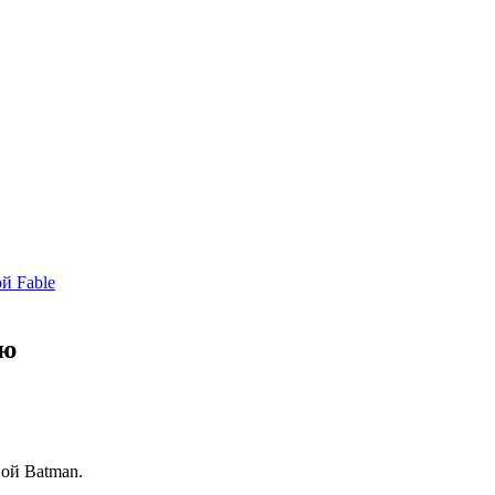
й Fable
ью
ной Batman.