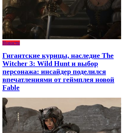
Новости
Гигантские курицы, наследие The
Witcher 3: Wild Hunt и выбор
персонажа: инсайдер поделился
впечатлениями от геймплея новой
Fable