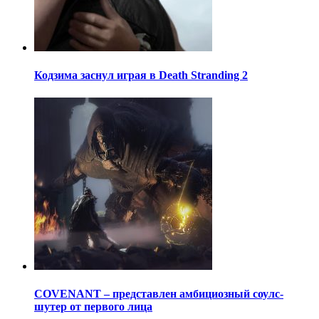
Кодзима заснул играя в Death Stranding 2
COVENANT – представлен амбициозный соулс-
шутер от первого лица