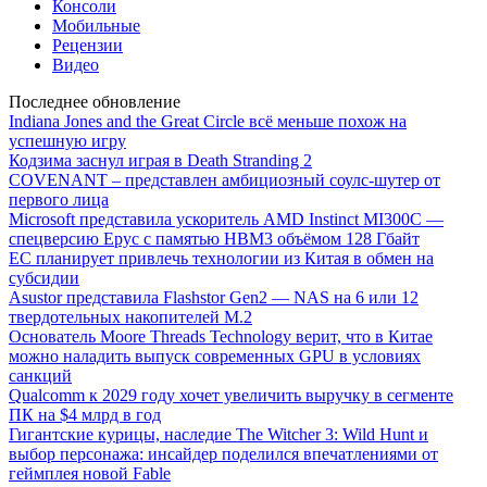
Консоли
Мобильные
Рецензии
Видео
Последнее обновление
Indiana Jones and the Great Circle всё меньше похож на
успешную игру
Кодзима заснул играя в Death Stranding 2
COVENANT – представлен амбициозный соулс-шутер от
первого лица
Microsoft представила ускоритель AMD Instinct MI300C —
спецверсию Epyc с памятью HBM3 объёмом 128 Гбайт
ЕС планирует привлечь технологии из Китая в обмен на
субсидии
Asustor представила Flashstor Gen2 — NAS на 6 или 12
твердотельных накопителей M.2
Основатель Moore Threads Technology верит, что в Китае
можно наладить выпуск современных GPU в условиях
санкций
Qualcomm к 2029 году хочет увеличить выручку в сегменте
ПК на $4 млрд в год
Гигантские курицы, наследие The Witcher 3: Wild Hunt и
выбор персонажа: инсайдер поделился впечатлениями от
геймплея новой Fable