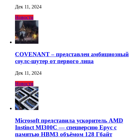
Дек 11, 2024
Новости
COVENANT – представлен амбициозный
соулс-шутер от первого лица
Дек 11, 2024
Новости
Microsoft представила ускоритель AMD
Instinct MI300C — спецверсию Epyc с
памятью HBM3 объёмом 128 Гбайт