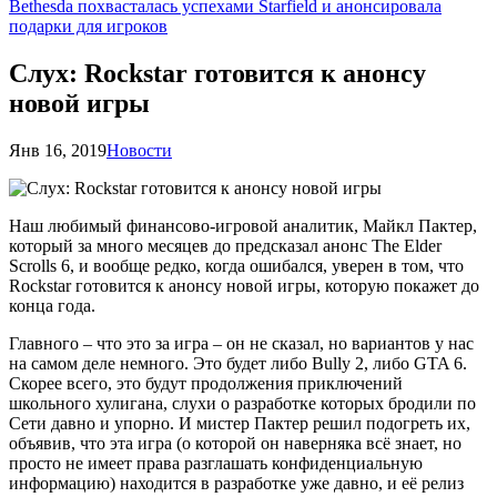
Bethesda похвасталась успехами Starfield и анонсировала
подарки для игроков
Слух: Rockstar готовится к анонсу
новой игры
Янв 16, 2019
Новости
Наш любимый финансово-игровой аналитик, Майкл Пактер,
который за много месяцев до предсказал анонс The Elder
Scrolls 6, и вообще редко, когда ошибался, уверен в том, что
Rockstar готовится к анонсу новой игры, которую покажет до
конца года.
Главного – что это за игра – он не сказал, но вариантов у нас
на самом деле немного. Это будет либо Bully 2, либо GTA 6.
Скорее всего, это будут продолжения приключений
школьного хулигана, слухи о разработке которых бродили по
Сети давно и упорно. И мистер Пактер решил подогреть их,
объявив, что эта игра (о которой он наверняка всё знает, но
просто не имеет права разглашать конфиденциальную
информацию) находится в разработке уже давно, и её релиз