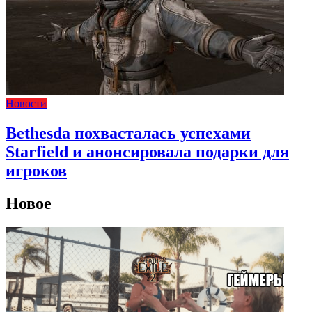
Новости
Bethesda похвасталась успехами
Starfield и анонсировала подарки для
игроков
Новое