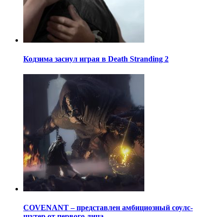
Кодзима заснул играя в Death Stranding 2
COVENANT – представлен амбициозный соулс-
шутер от первого лица