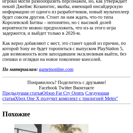
игроки могли разнообразить персонажей, но, как утверждает
некий Джеймс Козанитис, якобы, имеющий инсайдерскую
информацию от одного из разработчиков, новый мультиплеер
будет совсем другим. Стоит ли нам ждать, что-то типа
Королевской Битвы – непонятно, но с высокой долей
вероятности можно предположить, что из-за этого игра
задержится, и выйдет только в 2020-м.
Как верно добавляют с мест, это станет одной из причин, по
которой Sony не будет торопиться с выпуском PlayStation 5,
дав возможность всем запоздавшим эксклюзивам выйти, без
спешки и оглядки на новое поколение консолей.
По материалам:
gameinonline.com
Понравилось? Поделитесь с друзьями!
Facebook
Twitter
Вконтакте
Предыдущая статья
Обзор Far Cry Опять
Следующая
статья
Xbox One X получит комплект с трилогией Metro"
Похожие