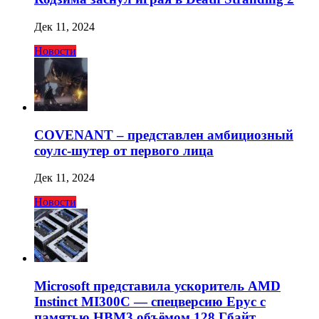
Дек 11, 2024
Новости
COVENANT – представлен амбициозный
соулс-шутер от первого лица
Дек 11, 2024
Новости
Microsoft представила ускоритель AMD
Instinct MI300C — спецверсию Epyc с
памятью HBM3 объёмом 128 Гбайт