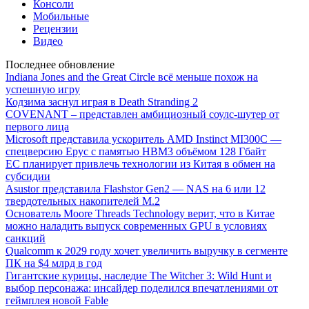
Консоли
Мобильные
Рецензии
Видео
Последнее обновление
Indiana Jones and the Great Circle всё меньше похож на
успешную игру
Кодзима заснул играя в Death Stranding 2
COVENANT – представлен амбициозный соулс-шутер от
первого лица
Microsoft представила ускоритель AMD Instinct MI300C —
спецверсию Epyc с памятью HBM3 объёмом 128 Гбайт
ЕС планирует привлечь технологии из Китая в обмен на
субсидии
Asustor представила Flashstor Gen2 — NAS на 6 или 12
твердотельных накопителей M.2
Основатель Moore Threads Technology верит, что в Китае
можно наладить выпуск современных GPU в условиях
санкций
Qualcomm к 2029 году хочет увеличить выручку в сегменте
ПК на $4 млрд в год
Гигантские курицы, наследие The Witcher 3: Wild Hunt и
выбор персонажа: инсайдер поделился впечатлениями от
геймплея новой Fable