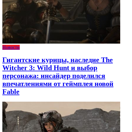
Новости
Гигантские курицы, наследие The
Witcher 3: Wild Hunt и выбор
персонажа: инсайдер поделился
впечатлениями от геймплея новой
Fable