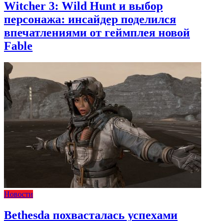
Witcher 3: Wild Hunt и выбор
персонажа: инсайдер поделился
впечатлениями от геймплея новой
Fable
Новости
Bethesda похвасталась успехами