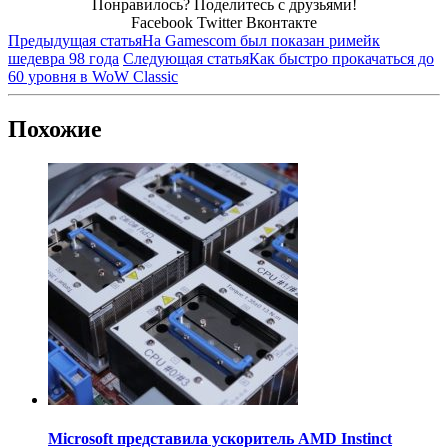
Понравилось? Поделитесь с друзьями!
Facebook
Twitter
Вконтакте
Предыдущая статья
На Gamescom был показан римейк
шедевра 98 года
Следующая статья
Как быстро прокачаться до
60 уровня в WoW Classic
Похожие
Microsoft представила ускоритель AMD Instinct