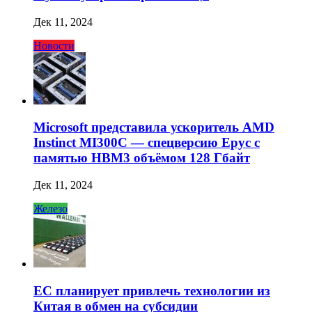
Дек 11, 2024
Новости
Microsoft представила ускоритель AMD
Instinct MI300C — спецверсию Epyc с
памятью HBM3 объёмом 128 Гбайт
Дек 11, 2024
Железо
ЕС планирует привлечь технологии из
Китая в обмен на субсидии