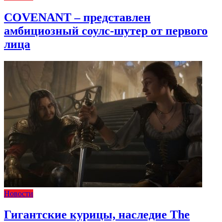
COVENANT – представлен
амбициозный соулс-шутер от первого
лица
Новости
Гигантские курицы, наследие The