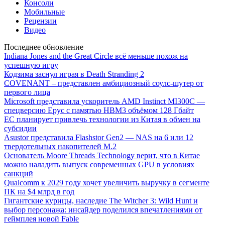
Консоли
Мобильные
Рецензии
Видео
Последнее обновление
Indiana Jones and the Great Circle всё меньше похож на
успешную игру
Кодзима заснул играя в Death Stranding 2
COVENANT – представлен амбициозный соулс-шутер от
первого лица
Microsoft представила ускоритель AMD Instinct MI300C —
спецверсию Epyc с памятью HBM3 объёмом 128 Гбайт
ЕС планирует привлечь технологии из Китая в обмен на
субсидии
Asustor представила Flashstor Gen2 — NAS на 6 или 12
твердотельных накопителей M.2
Основатель Moore Threads Technology верит, что в Китае
можно наладить выпуск современных GPU в условиях
санкций
Qualcomm к 2029 году хочет увеличить выручку в сегменте
ПК на $4 млрд в год
Гигантские курицы, наследие The Witcher 3: Wild Hunt и
выбор персонажа: инсайдер поделился впечатлениями от
геймплея новой Fable