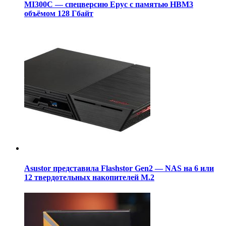
MI300C — спецверсию Epyc с памятью HBM3
объёмом 128 Гбайт
Asustor представила Flashstor Gen2 — NAS на 6 или
12 твердотельных накопителей M.2