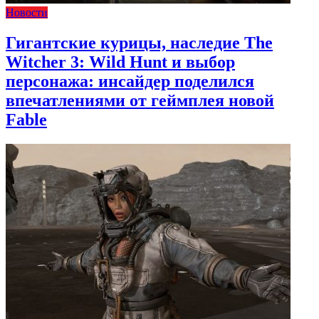
Новости
Гигантские курицы, наследие The
Witcher 3: Wild Hunt и выбор
персонажа: инсайдер поделился
впечатлениями от геймплея новой
Fable