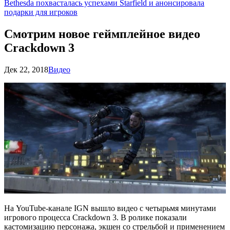
Bethesda похвасталась успехами Starfield и анонсировала
подарки для игроков
Смотрим новое геймплейное видео
Crackdown 3
Дек 22, 2018
Видео
На YouTube-канале IGN вышло видео с четырьмя минутами
игрового процесса Crackdown 3. В ролике показали
кастомизацию персонажа, экшен со стрельбой и применением