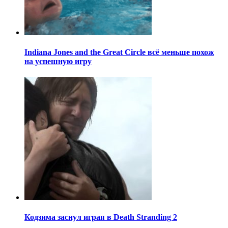
Indiana Jones and the Great Circle всё меньше похож
на успешную игру
Кодзима заснул играя в Death Stranding 2