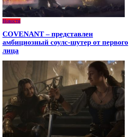
Новости
COVENANT – представлен
амбициозный соулс-шутер от первого
лица