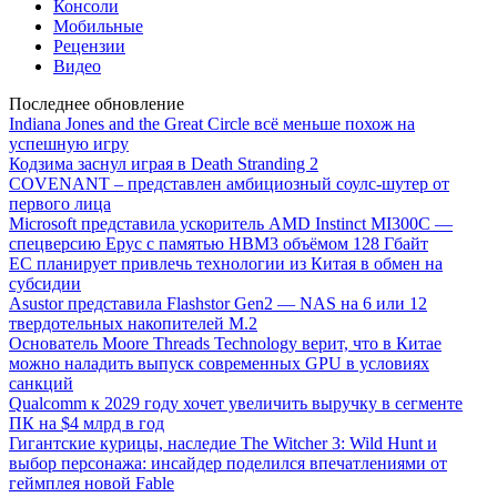
Консоли
Мобильные
Рецензии
Видео
Последнее обновление
Indiana Jones and the Great Circle всё меньше похож на
успешную игру
Кодзима заснул играя в Death Stranding 2
COVENANT – представлен амбициозный соулс-шутер от
первого лица
Microsoft представила ускоритель AMD Instinct MI300C —
спецверсию Epyc с памятью HBM3 объёмом 128 Гбайт
ЕС планирует привлечь технологии из Китая в обмен на
субсидии
Asustor представила Flashstor Gen2 — NAS на 6 или 12
твердотельных накопителей M.2
Основатель Moore Threads Technology верит, что в Китае
можно наладить выпуск современных GPU в условиях
санкций
Qualcomm к 2029 году хочет увеличить выручку в сегменте
ПК на $4 млрд в год
Гигантские курицы, наследие The Witcher 3: Wild Hunt и
выбор персонажа: инсайдер поделился впечатлениями от
геймплея новой Fable