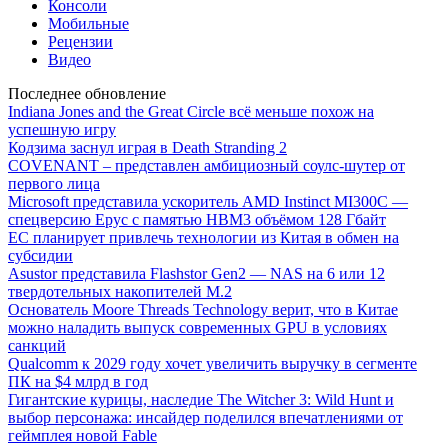
Консоли
Мобильные
Рецензии
Видео
Последнее обновление
Indiana Jones and the Great Circle всё меньше похож на
успешную игру
Кодзима заснул играя в Death Stranding 2
COVENANT – представлен амбициозный соулс-шутер от
первого лица
Microsoft представила ускоритель AMD Instinct MI300C —
спецверсию Epyc с памятью HBM3 объёмом 128 Гбайт
ЕС планирует привлечь технологии из Китая в обмен на
субсидии
Asustor представила Flashstor Gen2 — NAS на 6 или 12
твердотельных накопителей M.2
Основатель Moore Threads Technology верит, что в Китае
можно наладить выпуск современных GPU в условиях
санкций
Qualcomm к 2029 году хочет увеличить выручку в сегменте
ПК на $4 млрд в год
Гигантские курицы, наследие The Witcher 3: Wild Hunt и
выбор персонажа: инсайдер поделился впечатлениями от
геймплея новой Fable