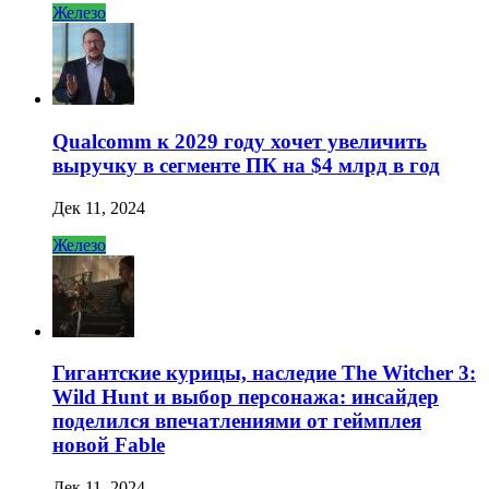
Железо
Qualcomm к 2029 году хочет увеличить
выручку в сегменте ПК на $4 млрд в год
Дек 11, 2024
Железо
Гигантские курицы, наследие The Witcher 3:
Wild Hunt и выбор персонажа: инсайдер
поделился впечатлениями от геймплея
новой Fable
Дек 11, 2024