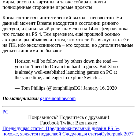
миры, рисовать картины, а также собирать почти
полноценные сторонние игровые проекты.
Когда состоится гипотетический выход – неизвестно. На
данный момент Dreams находится в состоянии раннего
доступа, и финальный релиз намечен на 14-ое февраля пока
что только на PS 4. Тем временем, ещё прошлой осенью
авторы игры объявляли о том, что хотели бы выпустить её и
на ПК, ибо эксклюзивность – это хорошо, но дополнительные
деньги лишними не бывают.
Horizon will be followed by others down the road —
you don’t need to Dream too hard to guess. But Xbox
is already well-established launching games on PC at
the same time, and eager to explore Switch…
— Tom Phillips (@tomphillipsEG) January 16, 2020
По материалам:
gameinonline.com
PC
Понравилось? Поделитесь с друзьями!
Facebook
Twitter
Вконтакте
Предыдущая статья
«Предположительный дизайн PS 5»,
похоже, является подделкой
Следующая статья
Cyberpunk 2077