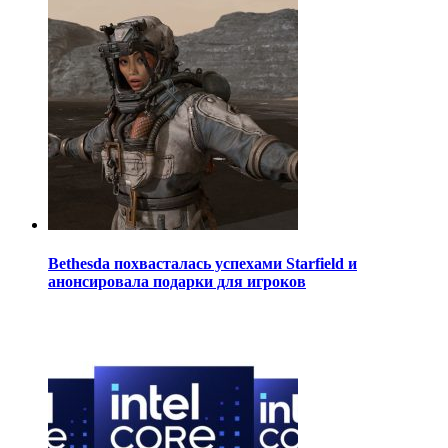
Bethesda похвасталась успехами Starfield и
анонсировала подарки для игроков