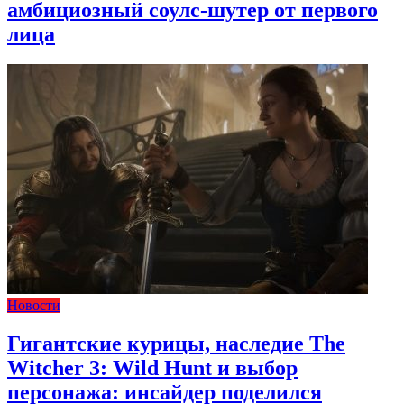
амбициозный соулс-шутер от первого
лица
Новости
Гигантские курицы, наследие The
Witcher 3: Wild Hunt и выбор
персонажа: инсайдер поделился