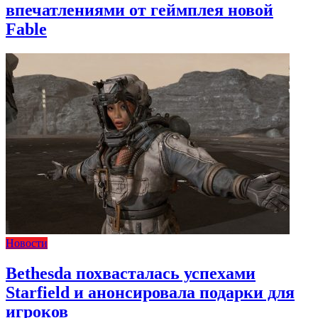
впечатлениями от геймплея новой
Fable
Новости
Bethesda похвасталась успехами
Starfield и анонсировала подарки для
игроков