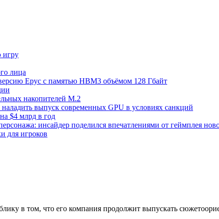
ю игру
го лица
ецверсию Epyc с памятью HBM3 объёмом 128 Гбайт
дии
тельных накопителей M.2
но наладить выпуск современных GPU в условиях санкций
на $4 млрд в год
 персонажа: инсайдер поделился впечатлениями от геймплея ново
ки для игроков
ублику в том, что его компания продолжит выпускать сюжетоори