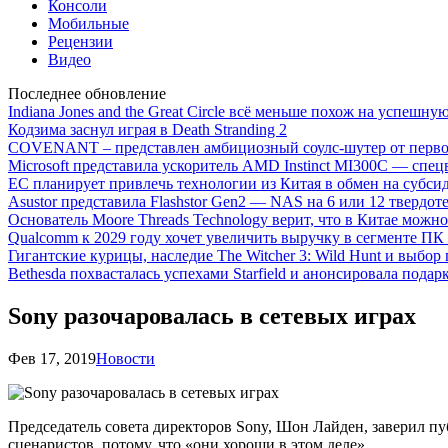
Консоли
Мобильные
Рецензии
Видео
Последнее обновление
Indiana Jones and the Great Circle всё меньше похож на успешну
Кодзима заснул играя в Death Stranding 2
COVENANT – представлен амбициозный соулс-шутер от перво
Microsoft представила ускоритель AMD Instinct MI300C — сп
ЕС планирует привлечь технологии из Китая в обмен на субси
Asustor представила Flashstor Gen2 — NAS на 6 или 12 твердо
Основатель Moore Threads Technology верит, что в Китае мож
Qualcomm к 2029 году хочет увеличить выручку в сегменте ПК 
Гигантские курицы, наследие The Witcher 3: Wild Hunt и выбор
Bethesda похвасталась успехами Starfield и анонсировала подар
Sony разочаровалась в сетевых играх
Фев 17, 2019
Новости
Председатель совета директоров Sony, Шон Лайден, заверил п
сценаристов, потому, что «они хороши в этом деле».