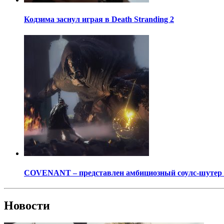
Кодзима заснул играя в Death Stranding 2
COVENANT – представлен амбициозный соулс-шутер о
Новости