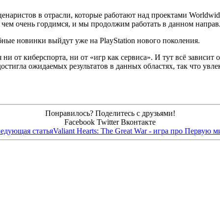
енаристов в отрасли, которые работают над проектами Worldwide 
, чем очень гордимся, и мы продолжим работать в данном напра
бные новинки выйдут уже на PlayStation нового поколения.
я ни от киберспорта, ни от «игр как сервиса». И тут всё зависи
достигла ожидаемых результатов в данных областях, так что увл
Понравилось? Поделитесь с друзьями!
Facebook
Twitter
Вконтакте
едующая статья
Valiant Hearts: The Great War - игра про Первую 