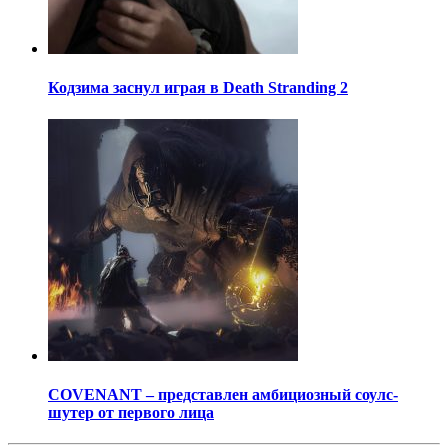
Кодзима заснул играя в Death Stranding 2
COVENANT – представлен амбициозный соулс-
шутер от первого лица