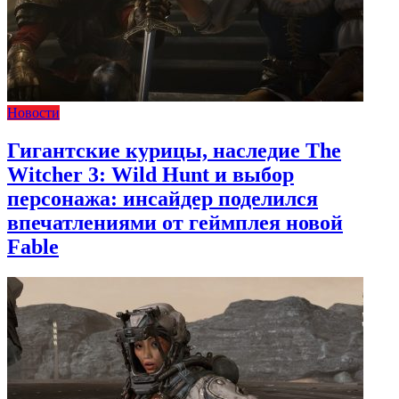
Новости
Гигантские курицы, наследие The
Witcher 3: Wild Hunt и выбор
персонажа: инсайдер поделился
впечатлениями от геймплея новой
Fable