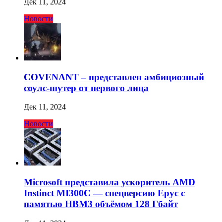
Дек 11, 2024
Новости
COVENANT – представлен амбициозный
соулс-шутер от первого лица
Дек 11, 2024
Новости
Microsoft представила ускоритель AMD
Instinct MI300C — спецверсию Epyc с
памятью HBM3 объёмом 128 Гбайт