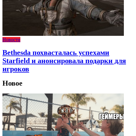
Новости
Bethesda похвасталась успехами
Starfield и анонсировала подарки для
игроков
Новое