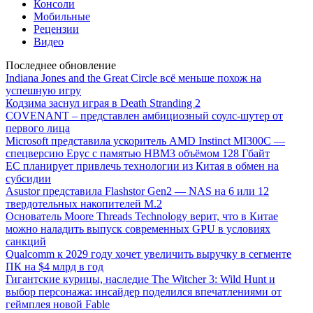
Консоли
Мобильные
Рецензии
Видео
Последнее обновление
Indiana Jones and the Great Circle всё меньше похож на
успешную игру
Кодзима заснул играя в Death Stranding 2
COVENANT – представлен амбициозный соулс-шутер от
первого лица
Microsoft представила ускоритель AMD Instinct MI300C —
спецверсию Epyc с памятью HBM3 объёмом 128 Гбайт
ЕС планирует привлечь технологии из Китая в обмен на
субсидии
Asustor представила Flashstor Gen2 — NAS на 6 или 12
твердотельных накопителей M.2
Основатель Moore Threads Technology верит, что в Китае
можно наладить выпуск современных GPU в условиях
санкций
Qualcomm к 2029 году хочет увеличить выручку в сегменте
ПК на $4 млрд в год
Гигантские курицы, наследие The Witcher 3: Wild Hunt и
выбор персонажа: инсайдер поделился впечатлениями от
геймплея новой Fable