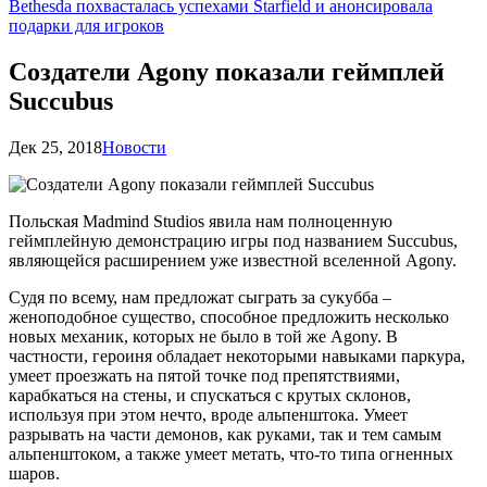
Bethesda похвасталась успехами Starfield и анонсировала
подарки для игроков
Создатели Agony показали геймплей
Succubus
Дек 25, 2018
Новости
Польская Madmind Studios явила нам полноценную
геймплейную демонстрацию игры под названием Succubus,
являющейся расширением уже известной вселенной Agony.
Судя по всему, нам предложат сыграть за сукубба –
женоподобное существо, способное предложить несколько
новых механик, которых не было в той же Agony. В
частности, героиня обладает некоторыми навыками паркура,
умеет проезжать на пятой точке под препятствиями,
карабкаться на стены, и спускаться с крутых склонов,
используя при этом нечто, вроде альпенштока. Умеет
разрывать на части демонов, как руками, так и тем самым
альпенштоком, а также умеет метать, что-то типа огненных
шаров.