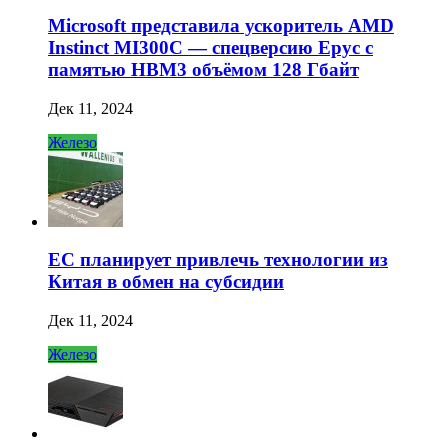
Microsoft представила ускоритель AMD
Instinct MI300C — спецверсию Epyc с
памятью HBM3 объёмом 128 Гбайт
Дек 11, 2024
Железо
ЕС планирует привлечь технологии из
Китая в обмен на субсидии
Дек 11, 2024
Железо