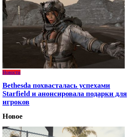
Новости
Bethesda похвасталась успехами
Starfield и анонсировала подарки для
игроков
Новое