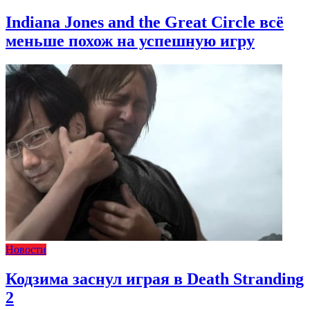
Indiana Jones and the Great Circle всё
меньше похож на успешную игру
Новости
Кодзима заснул играя в Death Stranding
2