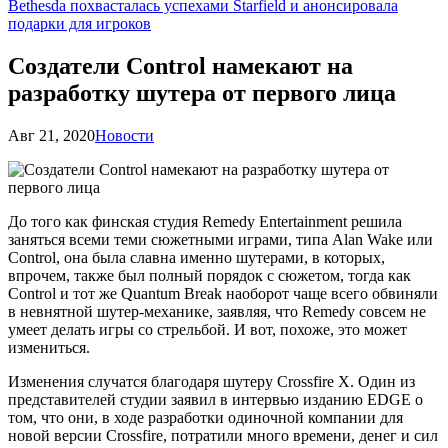
Bethesda похвасталась успехами Starfield и анонсировала
подарки для игроков
Создатели Control намекают на
разработку шутера от первого лица
Авг 21, 2020
Новости
До того как финская студия Remedy Entertainment решила
заняться всеми теми сюжетными играми, типа Alan Wake или
Control, она была славна именно шутерами, в которых,
впрочем, также был полный порядок с сюжетом, тогда как
Control и тот же Quantum Break наоборот чаще всего обвиняли
в невнятной шутер-механике, заявляя, что Remedy совсем не
умеет делать игры со стрельбой. И вот, похоже, это может
измениться.
Изменения случатся благодаря шутеру Crossfire X. Один из
представителей студии заявил в интервью изданию EDGE о
том, что они, в ходе разработки одиночной компании для
новой версии Crossfire, потратили много времени, денег и сил