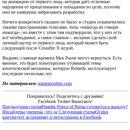
на анимацию от первого лица, которая даёт отличные
ощущения от прицеливания и попадания по цели, поэтому
они не намерены забрасывать разработку.
Ничего конкретного сказано не было: в студии ограничились
такими пространными тезисами, типа «никогда не говори
никогда», но вместе с этим там подтвердили, что у них есть
всё необходимое, а самое главное – желание сделать свой
личный шутер от первого лица, который может быть
следующей после Crossfire X игрой.
Видимо, славные времена Max Payne могут вернуться. Есть
мнение, это будет поинтереснее утомившей темы
кинетической механики, которую Remedy эксплуатирует
последние несколько лет.
По материалам:
gameinonline.com
Понравилось? Поделитесь с друзьями!
Facebook
Twitter
Вконтакте
Предыдущая статья
Ремейк Prince of Persia готовится к выходу?
Инсайдеры уверены, что да
Следующая статья
Oculus
критикуют за привязку к регистрации в Facebook