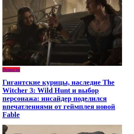
Новости
Гигантские курицы, наследие The
Witcher 3: Wild Hunt и выбор
персонажа: инсайдер поделился
впечатлениями от геймплея новой
Fable