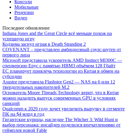
Консоли
Мобильные
Рецензии
Видео
Последнее обновление
Indiana Jones and the Great Circle всё меньше похож на
успешную игру
Кодзима заснул играя в Death Stranding 2
COVENANT – представлен амбициозный соулс-шутер от
первого лица
Microsoft представила ускоритель AMD Instinct MI300C —
спецверсию Epyc с памятью HBM3 объёмом 128 Гбайт
ЕС планирует привлечь технологии из Китая в обмен на
субсидии
Asustor представила Flashstor Gen2 — NAS на 6 или 12
твердотельных накопителей M.2
Основатель Moore Threads Technology верит, что в Китае
можно наладить выпуск современных GPU в условиях
санкций
Qualcomm к 2029 году хочет увеличить выручку в сегменте
ПК на $4 млрд в год
Гигантские курицы, наследие The Witcher 3: Wild Hunt и
выбор персонажа: инсайдер поделился впечатлениями от
геймплея новой Fable