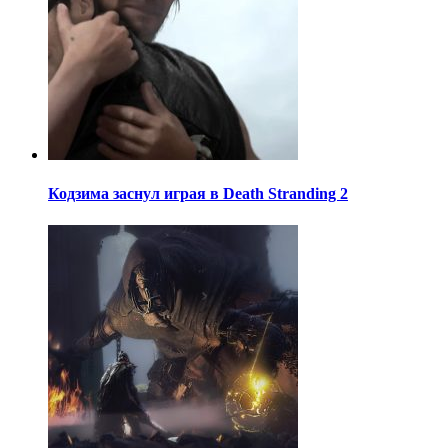
Кодзима заснул играя в Death Stranding 2