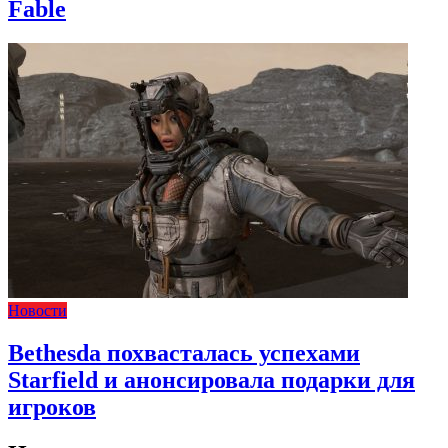
Fable
Новости
Bethesda похвасталась успехами
Starfield и анонсировала подарки для
игроков