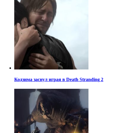
Кодзима заснул играя в Death Stranding 2