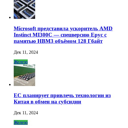
Microsoft представила ускоритель AMD
Instinct MI300C — спецверсию Epyc с
памятью HBM3 объёмом 128 Гбайт
Дек 11, 2024
Железо
ЕС планирует привлечь технологии из
Китая в обмен на субсидии
Дек 11, 2024
Железо