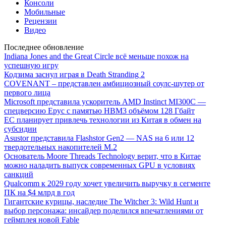
Консоли
Мобильные
Рецензии
Видео
Последнее обновление
Indiana Jones and the Great Circle всё меньше похож на
успешную игру
Кодзима заснул играя в Death Stranding 2
COVENANT – представлен амбициозный соулс-шутер от
первого лица
Microsoft представила ускоритель AMD Instinct MI300C —
спецверсию Epyc с памятью HBM3 объёмом 128 Гбайт
ЕС планирует привлечь технологии из Китая в обмен на
субсидии
Asustor представила Flashstor Gen2 — NAS на 6 или 12
твердотельных накопителей M.2
Основатель Moore Threads Technology верит, что в Китае
можно наладить выпуск современных GPU в условиях
санкций
Qualcomm к 2029 году хочет увеличить выручку в сегменте
ПК на $4 млрд в год
Гигантские курицы, наследие The Witcher 3: Wild Hunt и
выбор персонажа: инсайдер поделился впечатлениями от
геймплея новой Fable