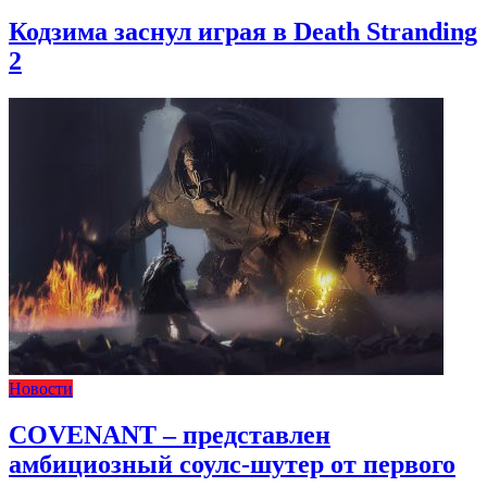
Кодзима заснул играя в Death Stranding
2
Новости
COVENANT – представлен
амбициозный соулс-шутер от первого