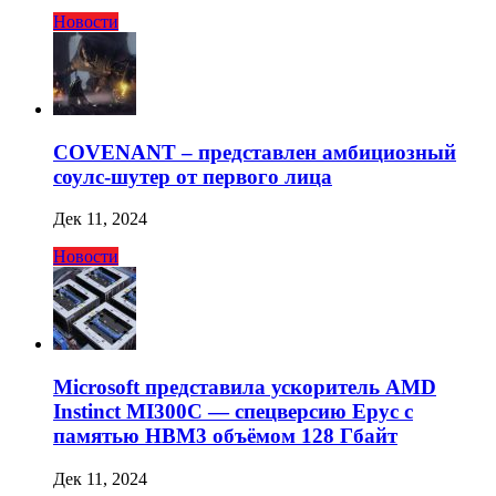
Новости
COVENANT – представлен амбициозный
соулс-шутер от первого лица
Дек 11, 2024
Новости
Microsoft представила ускоритель AMD
Instinct MI300C — спецверсию Epyc с
памятью HBM3 объёмом 128 Гбайт
Дек 11, 2024