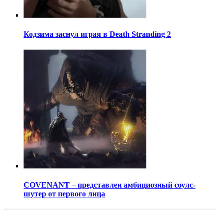
Кодзима заснул играя в Death Stranding 2
COVENANT – представлен амбициозный соулс-
шутер от первого лица