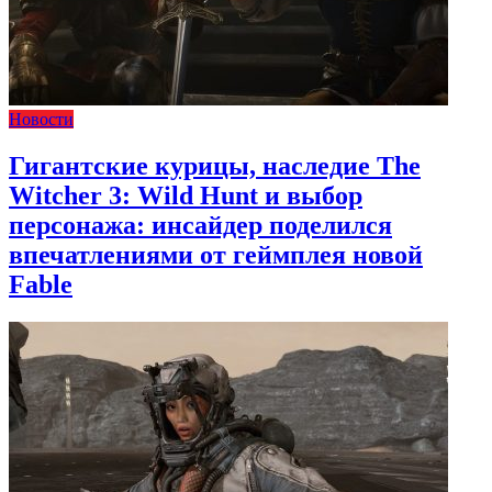
Новости
Гигантские курицы, наследие The
Witcher 3: Wild Hunt и выбор
персонажа: инсайдер поделился
впечатлениями от геймплея новой
Fable