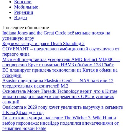
Консоли
Мобильные
Рецензии
Видео
Последнее обновление
Indiana Jones and the Great Circle всё меньше похож на
успешную игру
Кодзима заснул играя в Death Stranding 2
COVENANT – представлен амбициозный соулс-шутер от
первого лица
Microsoft представила ускоритель AMD Instinct MI300C —
спецверсию Epyc с памятью HBM3 объёмом 128 Гбайт
ЕС планирует привлечь технологии из Китая в обмен на
субсидии
Asustor представила Flashstor Gen2 — NAS на 6 или 12
твердотельных накопителей M.2
Основатель Moore Threads Technology верит, что в Китае
можно наладить выпуск современных GPU в условиях
санкций
Qualcomm к 2029 году хочет увеличить выручку в сегменте
ПК на $4 млрд в год
Гигантские курицы, наследие The Witcher 3: Wild Hunt и
выбор персонажа: инсайдер поделился впечатлениями от
геймплея новой Fable