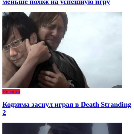
меньше похож на успешную игру
Новости
Кодзима заснул играя в Death Stranding
2