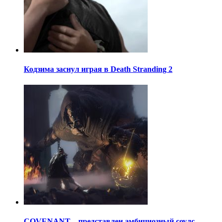
Кодзима заснул играя в Death Stranding 2
COVENANT – представлен амбициозный соулс-