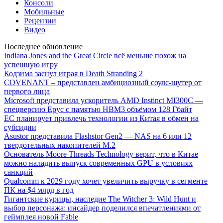
Консоли
Мобильные
Рецензии
Видео
Последнее обновление
Indiana Jones and the Great Circle всё меньше похож на
успешную игру
Кодзима заснул играя в Death Stranding 2
COVENANT – представлен амбициозный соулс-шутер от
первого лица
Microsoft представила ускоритель AMD Instinct MI300C —
спецверсию Epyc с памятью HBM3 объёмом 128 Гбайт
ЕС планирует привлечь технологии из Китая в обмен на
субсидии
Asustor представила Flashstor Gen2 — NAS на 6 или 12
твердотельных накопителей M.2
Основатель Moore Threads Technology верит, что в Китае
можно наладить выпуск современных GPU в условиях
санкций
Qualcomm к 2029 году хочет увеличить выручку в сегменте
ПК на $4 млрд в год
Гигантские курицы, наследие The Witcher 3: Wild Hunt и
выбор персонажа: инсайдер поделился впечатлениями от
геймплея новой Fable