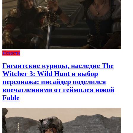
Новости
Гигантские курицы, наследие The
Witcher 3: Wild Hunt и выбор
персонажа: инсайдер поделился
впечатлениями от геймплея новой
Fable