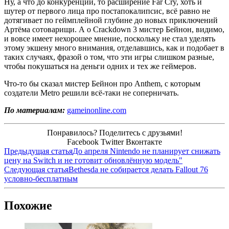
Ну, а что до конкуренции, то расширение Far Cry, хоть и
шутер от первого лица про постапокалипсис, всё равно не
дотягивает по геймплейной глубине до новых приключений
Артёма сотоварищи. А о Crackdown 3 мистер Бейнон, видимо,
и вовсе имеет нехорошее мнение, поскольку не стал уделять
этому экшену много внимания, отделавшись, как и подобает в
таких случаях, фразой о том, что эти игры слишком разные,
чтобы покушаться на деньги одних и тех же геймеров.
Что-то бы сказал мистер Бейнон про Anthem, с которым
создатели Metro решили всё-таки не соперничать.
По материалам:
gameinonline.com
Понравилось? Поделитесь с друзьями!
Facebook
Twitter
Вконтакте
Предыдущая статья
До апреля Nintendo не планирует снижать
цену на Switch и не готовит обновлённую модель"
Следующая статья
Bethesda не собирается делать Fallout 76
условно-бесплатным
Похожие