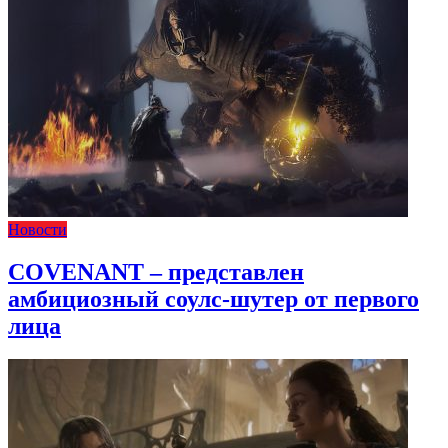
Новости
COVENANT – представлен
амбициозный соулс-шутер от первого
лица