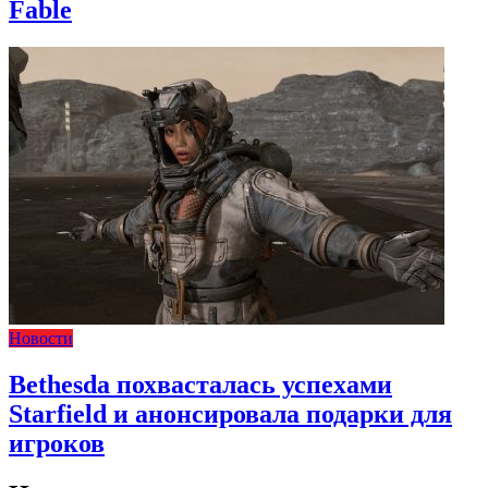
Fable
Новости
Bethesda похвасталась успехами
Starfield и анонсировала подарки для
игроков