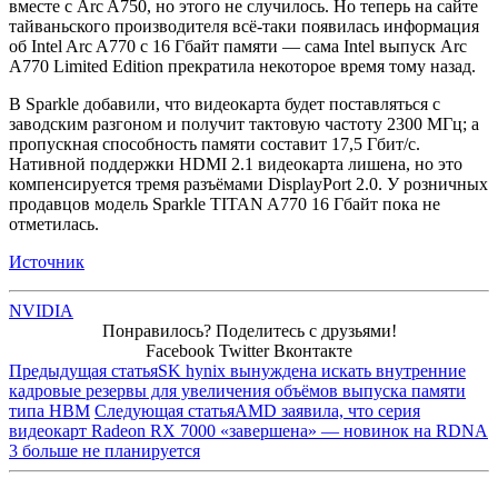
вместе с Arc A750, но этого не случилось. Но теперь на сайте
тайваньского производителя всё-таки появилась информация
об Intel Arc A770 с 16 Гбайт памяти — сама Intel выпуск Arc
A770 Limited Edition прекратила некоторое время тому назад.
В Sparkle добавили, что видеокарта будет поставляться с
заводским разгоном и получит тактовую частоту 2300 МГц; а
пропускная способность памяти составит 17,5 Гбит/с.
Нативной поддержки HDMI 2.1 видеокарта лишена, но это
компенсируется тремя разъёмами DisplayPort 2.0. У розничных
продавцов модель Sparkle TITAN A770 16 Гбайт пока не
отметилась.
Источник
NVIDIA
Понравилось? Поделитесь с друзьями!
Facebook
Twitter
Вконтакте
Предыдущая статья
SK hynix вынуждена искать внутренние
кадровые резервы для увеличения объёмов выпуска памяти
типа HBM
Следующая статья
AMD заявила, что серия
видеокарт Radeon RX 7000 «завершена» — новинок на RDNA
3 больше не планируется