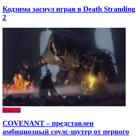
Кодзима заснул играя в Death Stranding
2
Новости
COVENANT – представлен
амбициозный соулс-шутер от первого