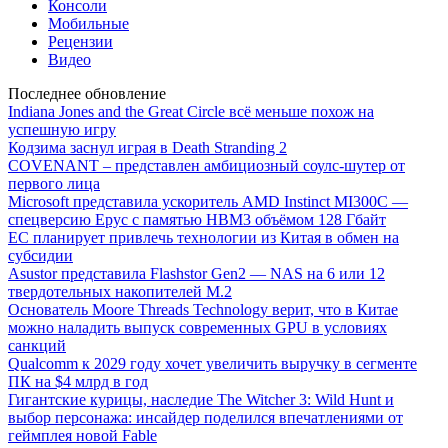
Консоли
Мобильные
Рецензии
Видео
Последнее обновление
Indiana Jones and the Great Circle всё меньше похож на
успешную игру
Кодзима заснул играя в Death Stranding 2
COVENANT – представлен амбициозный соулс-шутер от
первого лица
Microsoft представила ускоритель AMD Instinct MI300C —
спецверсию Epyc с памятью HBM3 объёмом 128 Гбайт
ЕС планирует привлечь технологии из Китая в обмен на
субсидии
Asustor представила Flashstor Gen2 — NAS на 6 или 12
твердотельных накопителей M.2
Основатель Moore Threads Technology верит, что в Китае
можно наладить выпуск современных GPU в условиях
санкций
Qualcomm к 2029 году хочет увеличить выручку в сегменте
ПК на $4 млрд в год
Гигантские курицы, наследие The Witcher 3: Wild Hunt и
выбор персонажа: инсайдер поделился впечатлениями от
геймплея новой Fable