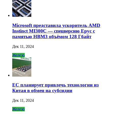
Microsoft представила ускоритель AMD
Instinct MI300C — спецверсию Epyc с
памятью HBM3 объёмом 128 Гбайт
Дек 11, 2024
Железо
ЕС планирует привлечь технологии из
Китая в обмен на субсидии
Дек 11, 2024
Железо