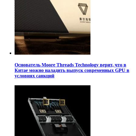
Основатель Moore Threads Technology верит, что в
Китае можно наладить выпуск современных GPU в
условиях санкций