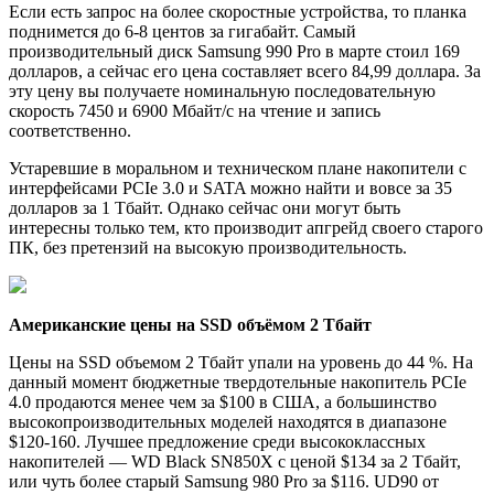
Если есть запрос на более скоростные устройства, то планка
поднимется до 6-8 центов за гигабайт. Самый
производительный диск Samsung 990 Pro в марте стоил 169
долларов, а сейчас его цена составляет всего 84,99 доллара. За
эту цену вы получаете номинальную последовательную
скорость 7450 и 6900 Мбайт/с на чтение и запись
соответственно.
Устаревшие в моральном и техническом плане накопители с
интерфейсами PCIe 3.0 и SATA можно найти и вовсе за 35
долларов за 1 Тбайт. Однако сейчас они могут быть
интересны только тем, кто производит апгрейд своего старого
ПК, без претензий на высокую производительность.
Американские цены на SSD объёмом 2 Тбайт
Цены на SSD объемом 2 Тбайт упали на уровень до 44 %. На
данный момент бюджетные твердотельные накопитель PCIe
4.0 продаются менее чем за $100 в США, а большинство
высокопроизводительных моделей находятся в диапазоне
$120-160. Лучшее предложение среди высококлассных
накопителей — WD Black SN850X с ценой $134 за 2 Тбайт,
или чуть более старый Samsung 980 Pro за $116. UD90 от