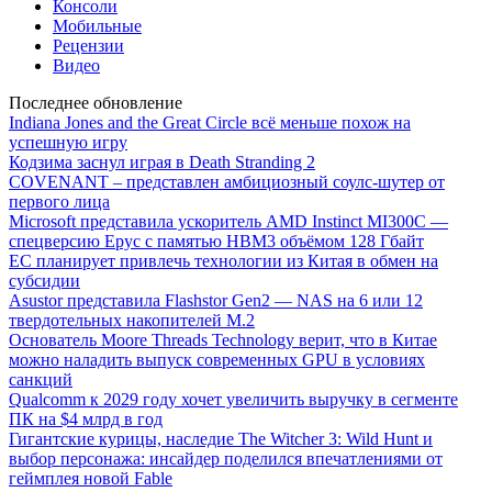
Консоли
Мобильные
Рецензии
Видео
Последнее обновление
Indiana Jones and the Great Circle всё меньше похож на
успешную игру
Кодзима заснул играя в Death Stranding 2
COVENANT – представлен амбициозный соулс-шутер от
первого лица
Microsoft представила ускоритель AMD Instinct MI300C —
спецверсию Epyc с памятью HBM3 объёмом 128 Гбайт
ЕС планирует привлечь технологии из Китая в обмен на
субсидии
Asustor представила Flashstor Gen2 — NAS на 6 или 12
твердотельных накопителей M.2
Основатель Moore Threads Technology верит, что в Китае
можно наладить выпуск современных GPU в условиях
санкций
Qualcomm к 2029 году хочет увеличить выручку в сегменте
ПК на $4 млрд в год
Гигантские курицы, наследие The Witcher 3: Wild Hunt и
выбор персонажа: инсайдер поделился впечатлениями от
геймплея новой Fable