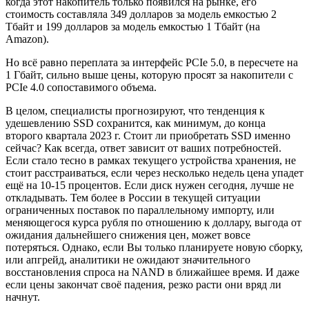
когда этот накопитель только появился на рынке, его
стоимость составляла 349 долларов за модель емкостью 2
Тбайт и 199 долларов за модель емкостью 1 Тбайт (на
Amazon).
Но всё равно переплата за интерфейс PCIe 5.0, в пересчете на
1 Гбайт, сильно выше цены, которую просят за накопители с
PCIe 4.0 сопоставимого объема.
В целом, специалисты прогнозируют, что тенденция к
удешевлению SSD сохранится, как минимум, до конца
второго квартала 2023 г. Стоит ли приобретать SSD именно
сейчас? Как всегда, ответ зависит от ваших потребностей.
Если стало тесно в рамках текущего устройства хранения, не
стоит расстраиваться, если через несколько недель цена упадет
ещё на 10-15 процентов. Если диск нужен сегодня, лучше не
откладывать. Тем более в России в текущей ситуации
ограниченных поставок по параллельному импорту, или
меняющегося курса рубля по отношению к доллару, выгода от
ожидания дальнейшего снижения цен, может вовсе
потеряться. Однако, если Вы только планируете новую сборку,
или апгрейд, аналитики не ожидают значительного
восстановления спроса на NAND в ближайшее время. И даже
если цены закончат своё падения, резко расти они вряд ли
начнут.