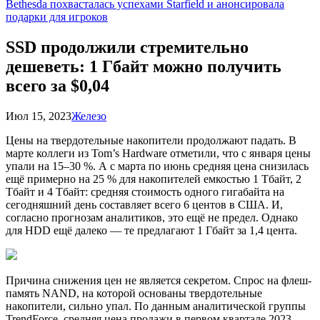
Bethesda похвасталась успехами Starfield и анонсировала
подарки для игроков
SSD продолжили стремительно
дешеветь: 1 Гбайт можно получить
всего за $0,04
Июл 15, 2023
Железо
Цены на твердотельные накопители продолжают падать. В
марте коллеги из Tom’s Hardware отметили, что с января цены
упали на 15–30 %. А с марта по июнь средняя цена снизилась
ещё примерно на 25 % для накопителей емкостью 1 Тбайт, 2
Тбайт и 4 Тбайт: средняя стоимость одного гигабайта на
сегодняшний день составляет всего 6 центов в США. И,
согласно прогнозам аналитиков, это ещё не предел. Однако
для HDD ещё далеко — те предлагают 1 Гбайт за 1,4 цента.
Причина снижения цен не является секретом. Спрос на флеш-
память NAND, на которой основаны твердотельные
накопители, сильно упал. По данным аналитической группы
TrendForce, средняя цена продажи в первом квартале 2023