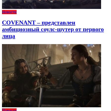
Новости
COVENANT – представлен
амбициозный соулс-шутер от первого
лица
Новости