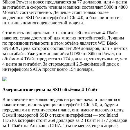
Silicon Power и вовсе предлагается за 77 долларов, или 4 цента
за гигабайт, а скорость чтения и записи составляет 5000 и 4800
Мбайт/с соответственно. Дешевле стоят только более
медленные SSD без интерфейса PCIe 4.0, и большинство из
них лишь немного дешевле этой модели.
Стоимость твердотельных накопителей емкостью 4 Тбайт
наконец стала доступной для многих потребителей. Лучшим
по производительности в этом объёме является WD Black
SN850X, цена которого составляет 299 долларов, или 7 центов
за гигабайт. Уже упоминавшийся UD90 от Silicon Power, но
объёмом 4 Тбайт продается за 174 доллара, что чуть выше, чем
4 цента за гигабайт. За старомодный 2,5-дюймовый диск с
интерфейсом SATA просят всего 154 доллара.
Американские цены на SSD объёмом 4 Тбайт
В последние несколько недель на рынке начали появляться
накопители, использующие интерфейс PCIe 5.0, и, будучи
передовыми в техническом плане, они имеют высокую цену.
Самый недорогой SSD с таким интерфейсом — это Inland
TD510, который стоит 269 долларов за 2 Тбайт и 177 долларов
за 1 Тбайт на Amazon в США. Тем не менее, еще в апреле,