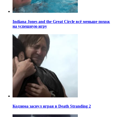
Indiana Jones and the Great Circle всё меньше похож
на успешную игру
Кодзима заснул играя в Death Stranding 2