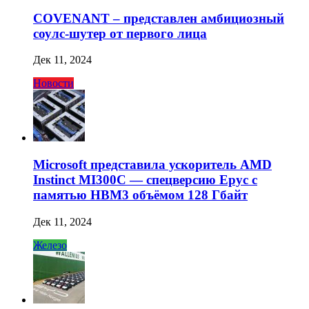
COVENANT – представлен амбициозный
соулс-шутер от первого лица
Дек 11, 2024
Новости
Microsoft представила ускоритель AMD
Instinct MI300C — спецверсию Epyc с
памятью HBM3 объёмом 128 Гбайт
Дек 11, 2024
Железо