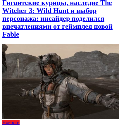
Гигантские курицы, наследие The
Witcher 3: Wild Hunt и выбор
персонажа: инсайдер поделился
впечатлениями от геймплея новой
Fable
Новости