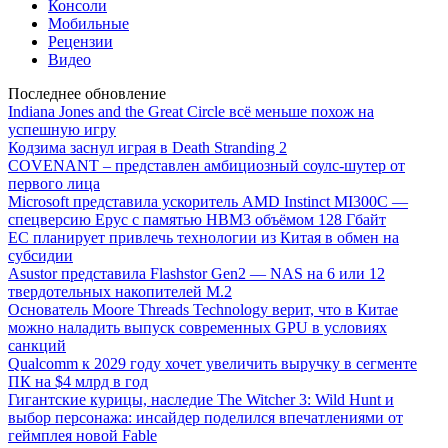
Консоли
Мобильные
Рецензии
Видео
Последнее обновление
Indiana Jones and the Great Circle всё меньше похож на
успешную игру
Кодзима заснул играя в Death Stranding 2
COVENANT – представлен амбициозный соулс-шутер от
первого лица
Microsoft представила ускоритель AMD Instinct MI300C —
спецверсию Epyc с памятью HBM3 объёмом 128 Гбайт
ЕС планирует привлечь технологии из Китая в обмен на
субсидии
Asustor представила Flashstor Gen2 — NAS на 6 или 12
твердотельных накопителей M.2
Основатель Moore Threads Technology верит, что в Китае
можно наладить выпуск современных GPU в условиях
санкций
Qualcomm к 2029 году хочет увеличить выручку в сегменте
ПК на $4 млрд в год
Гигантские курицы, наследие The Witcher 3: Wild Hunt и
выбор персонажа: инсайдер поделился впечатлениями от
геймплея новой Fable