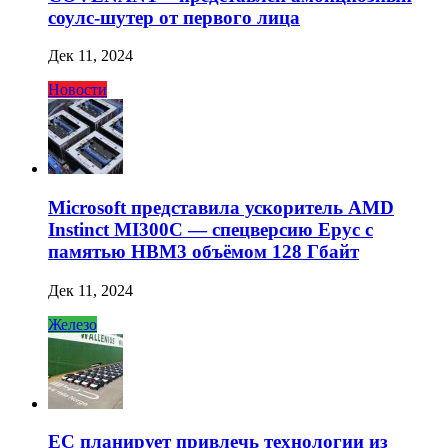
соулс-шутер от первого лица
Дек 11, 2024
Новости
Microsoft представила ускоритель AMD
Instinct MI300C — спецверсию Epyc с
памятью HBM3 объёмом 128 Гбайт
Дек 11, 2024
Железо
ЕС планирует привлечь технологии из