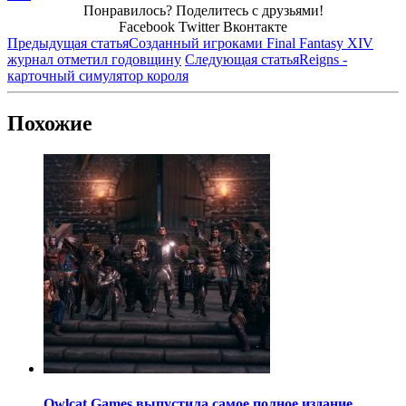
Понравилось? Поделитесь с друзьями!
Facebook
Twitter
Вконтакте
Предыдущая статья
Созданный игроками Final Fantasy XIV
журнал отметил годовщину
Следующая статья
Reigns -
карточный симулятор короля
Похожие
Owlcat Games выпустила самое полное издание