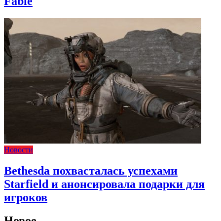
Fable
Новости
Bethesda похвасталась успехами
Starfield и анонсировала подарки для
игроков
Новое