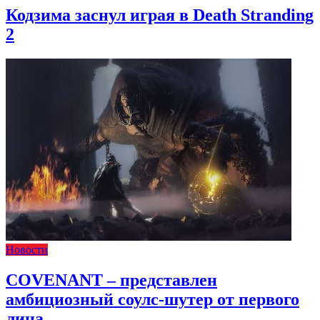
Кодзима заснул играя в Death Stranding
2
Новости
COVENANT – представлен
амбициозный соулс-шутер от первого
лица