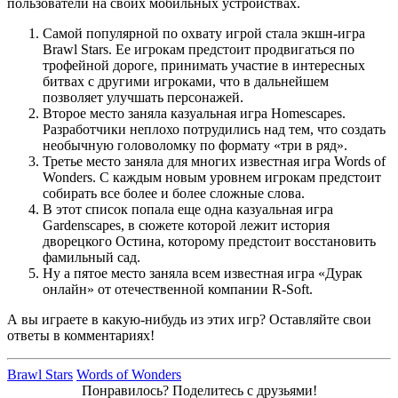
пользователи на своих мобильных устройствах.
Самой популярной по охвату игрой стала экшн-игра
Brawl Stars. Ее игрокам предстоит продвигаться по
трофейной дороге, принимать участие в интересных
битвах с другими игроками, что в дальнейшем
позволяет улучшать персонажей.
Второе место заняла казуальная игра Homescapes.
Разработчики неплохо потрудились над тем, что создать
необычную головоломку по формату «три в ряд».
Третье место заняла для многих известная игра Words of
Wonders. С каждым новым уровнем игрокам предстоит
собирать все более и более сложные слова.
В этот список попала еще одна казуальная игра
Gardenscapes, в сюжете которой лежит история
дворецкого Остина, которому предстоит восстановить
фамильный сад.
Ну а пятое место заняла всем известная игра «Дурак
онлайн» от отечественной компании R-Soft.
А вы играете в какую-нибудь из этих игр? Оставляйте свои
ответы в комментариях!
Brawl Stars
Words of Wonders
Понравилось? Поделитесь с друзьями!