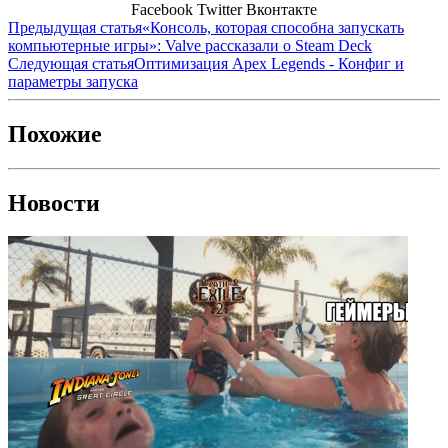
Facebook
Twitter
Вконтакте
Предыдущая статья
«Консоль, которая способна запускать
компьютерные игры»: Valve рассказали о Steam Deck
Следующая статья
Оптимизация Apex Legends - Конфиг и
параметры запуска
Похожие
Новости