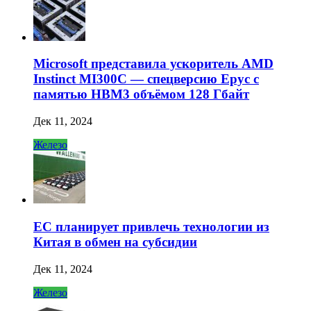
Microsoft представила ускоритель AMD
Instinct MI300C — спецверсию Epyc с
памятью HBM3 объёмом 128 Гбайт
Дек 11, 2024
Железо
ЕС планирует привлечь технологии из
Китая в обмен на субсидии
Дек 11, 2024
Железо