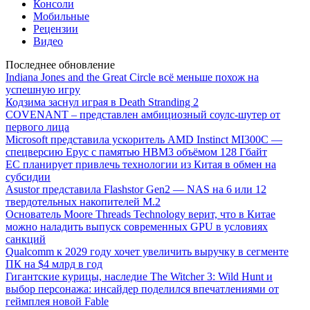
Консоли
Мобильные
Рецензии
Видео
Последнее обновление
Indiana Jones and the Great Circle всё меньше похож на
успешную игру
Кодзима заснул играя в Death Stranding 2
COVENANT – представлен амбициозный соулс-шутер от
первого лица
Microsoft представила ускоритель AMD Instinct MI300C —
спецверсию Epyc с памятью HBM3 объёмом 128 Гбайт
ЕС планирует привлечь технологии из Китая в обмен на
субсидии
Asustor представила Flashstor Gen2 — NAS на 6 или 12
твердотельных накопителей M.2
Основатель Moore Threads Technology верит, что в Китае
можно наладить выпуск современных GPU в условиях
санкций
Qualcomm к 2029 году хочет увеличить выручку в сегменте
ПК на $4 млрд в год
Гигантские курицы, наследие The Witcher 3: Wild Hunt и
выбор персонажа: инсайдер поделился впечатлениями от
геймплея новой Fable