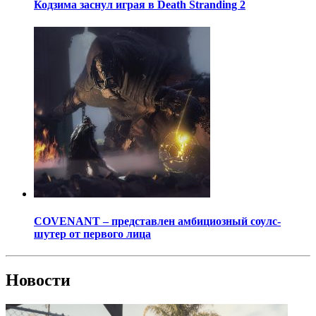
Кодзима заснул играя в Death Stranding 2
COVENANT – представлен амбициозный соулс-
шутер от первого лица
Новости