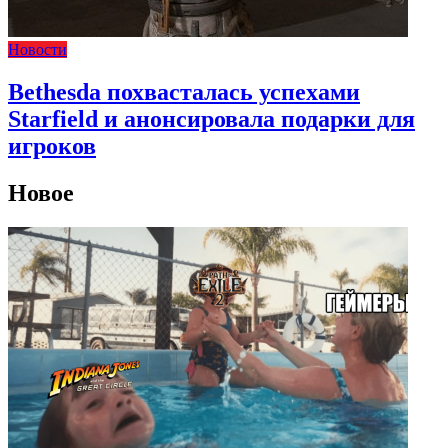
Новости
Bethesda похвасталась успехами
Starfield и анонсировала подарки для
игроков
Новое