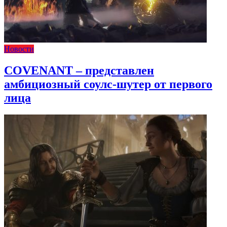
Новости
COVENANT – представлен
амбициозный соулс-шутер от первого
лица