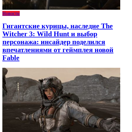
Новости
Гигантские курицы, наследие The
Witcher 3: Wild Hunt и выбор
персонажа: инсайдер поделился
впечатлениями от геймплея новой
Fable