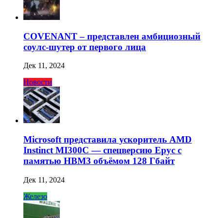
COVENANT – представлен амбициозный
соулс-шутер от первого лица
Дек 11, 2024
Новости
Microsoft представила ускоритель AMD
Instinct MI300C — спецверсию Epyc с
памятью HBM3 объёмом 128 Гбайт
Дек 11, 2024
Железо