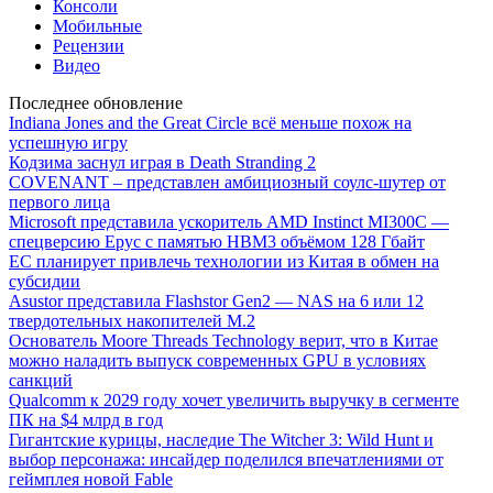
Консоли
Мобильные
Рецензии
Видео
Последнее обновление
Indiana Jones and the Great Circle всё меньше похож на
успешную игру
Кодзима заснул играя в Death Stranding 2
COVENANT – представлен амбициозный соулс-шутер от
первого лица
Microsoft представила ускоритель AMD Instinct MI300C —
спецверсию Epyc с памятью HBM3 объёмом 128 Гбайт
ЕС планирует привлечь технологии из Китая в обмен на
субсидии
Asustor представила Flashstor Gen2 — NAS на 6 или 12
твердотельных накопителей M.2
Основатель Moore Threads Technology верит, что в Китае
можно наладить выпуск современных GPU в условиях
санкций
Qualcomm к 2029 году хочет увеличить выручку в сегменте
ПК на $4 млрд в год
Гигантские курицы, наследие The Witcher 3: Wild Hunt и
выбор персонажа: инсайдер поделился впечатлениями от
геймплея новой Fable