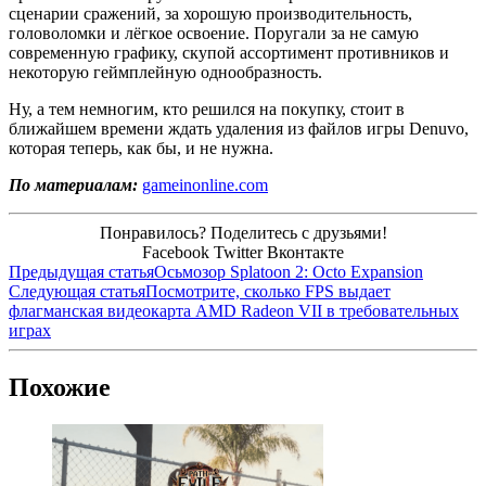
сценарии сражений, за хорошую производительность,
головоломки и лёгкое освоение. Поругали за не самую
современную графику, скупой ассортимент противников и
некоторую геймплейную однообразность.
Ну, а тем немногим, кто решился на покупку, стоит в
ближайшем времени ждать удаления из файлов игры Denuvo,
которая теперь, как бы, и не нужна.
По материалам:
gameinonline.com
Понравилось? Поделитесь с друзьями!
Facebook
Twitter
Вконтакте
Предыдущая статья
Осьмозор Splatoon 2: Octo Expansion
Следующая статья
Посмотрите, сколько FPS выдает
флагманская видеокарта AMD Radeon VII в требовательных
играх
Похожие