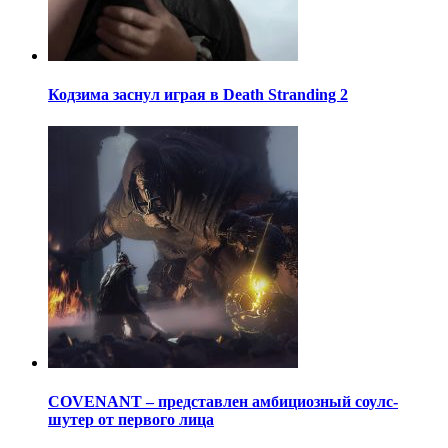
Кодзима заснул играя в Death Stranding 2
COVENANT – представлен амбициозный соулс-
шутер от первого лица