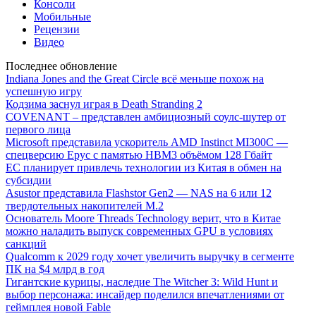
Консоли
Мобильные
Рецензии
Видео
Последнее обновление
Indiana Jones and the Great Circle всё меньше похож на
успешную игру
Кодзима заснул играя в Death Stranding 2
COVENANT – представлен амбициозный соулс-шутер от
первого лица
Microsoft представила ускоритель AMD Instinct MI300C —
спецверсию Epyc с памятью HBM3 объёмом 128 Гбайт
ЕС планирует привлечь технологии из Китая в обмен на
субсидии
Asustor представила Flashstor Gen2 — NAS на 6 или 12
твердотельных накопителей M.2
Основатель Moore Threads Technology верит, что в Китае
можно наладить выпуск современных GPU в условиях
санкций
Qualcomm к 2029 году хочет увеличить выручку в сегменте
ПК на $4 млрд в год
Гигантские курицы, наследие The Witcher 3: Wild Hunt и
выбор персонажа: инсайдер поделился впечатлениями от
геймплея новой Fable