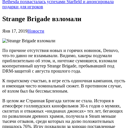
Bethesda похвасталась успехами Starfield и анонсировала
подарки для игроков
Strange Brigade взломали
Янв 17, 2019
Новости
По причине отсутствия новых и горячих новинок, Denuvo,
что-то давно не взламывали. Видимо, хакеры подумали
приблизительно об этом, и, ничтоже сумняшеся, взломали
кооперативный шутер Strange Brigade, пребывавший под
DRM-защитой с августа прошлого года.
К пиратскому счастью, в игре есть одиночная кампания, пусть
и имеющая чисто номинальный сюжет. В противном случае,
её взлом был бы бессмысленным.
В целом же Странная Бригада хитом не стала. История в
атмосфере голливудских кинофильмов 30-х годов о мумиях,
скелетах и отважных «индианах джонсах» тех лет, бегающих
по развалинам древних храмов, получила в Steam меньше
тысячи отзывов, среди которых на долю положительных
пришлось 76%. Игру похвалили за хорошо поставленные