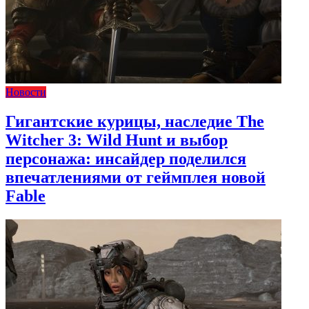
Новости
Гигантские курицы, наследие The
Witcher 3: Wild Hunt и выбор
персонажа: инсайдер поделился
впечатлениями от геймплея новой
Fable