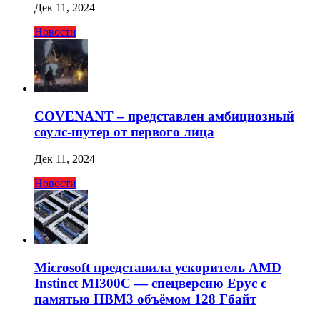
Дек 11, 2024
Новости
COVENANT – представлен амбициозный
соулс-шутер от первого лица
Дек 11, 2024
Новости
Microsoft представила ускоритель AMD
Instinct MI300C — спецверсию Epyc с
памятью HBM3 объёмом 128 Гбайт