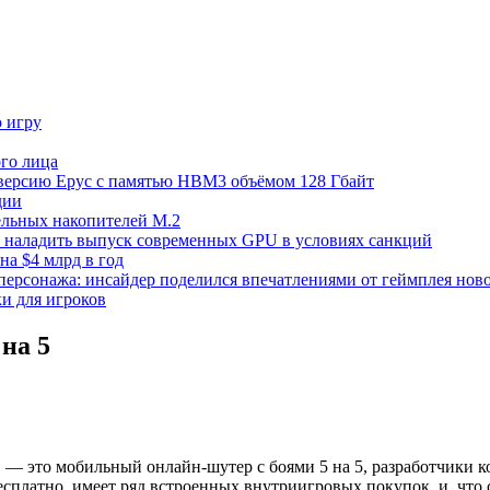
ю игру
го лица
ецверсию Epyc с памятью HBM3 объёмом 128 Гбайт
дии
тельных накопителей M.2
но наладить выпуск современных GPU в условиях санкций
на $4 млрд в год
 персонажа: инсайдер поделился впечатлениями от геймплея ново
ки для игроков
на 5
 — это мобильный онлайн-шутер с боями 5 на 5, разработчики ко
 бесплатно, имеет ряд встроенных внутриигровых покупок, и, что 