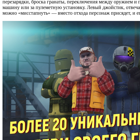
перезарядки, броска гранаты, переключения между оружием и п
машину или за пулеметную установку. Левый джойстик, отвеч
можно «мисстапнуть» — вместо отхода персонаж присядет, и е