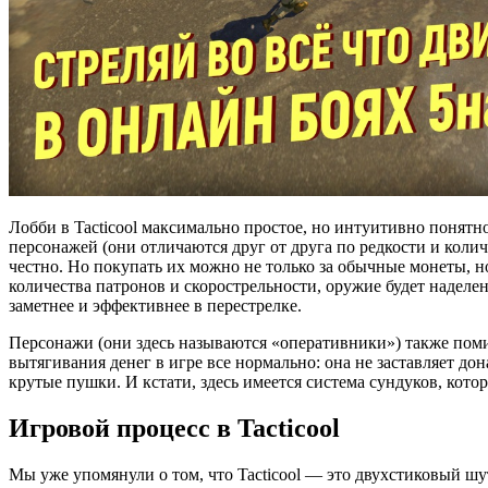
Лобби в Tacticool максимально простое, но интуитивно понятн
персонажей (они отличаются друг от друга по редкости и коли
честно. Но покупать их можно не только за обычные монеты, н
количества патронов и скорострельности, оружие будет наделе
заметнее и эффективнее в перестрелке.
Персонажи (они здесь называются «оперативники») также поми
вытягивания денег в игре все нормально: она не заставляет д
крутые пушки. И кстати, здесь имеется система сундуков, ко
Игровой процесс в Tacticool
Мы уже упомянули о том, что Tacticool — это двухстиковый шу