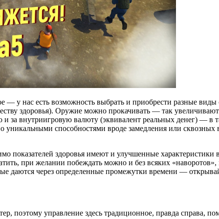
ое — у нас есть возможность выбрать и приобрести разные виды
честву здоровья). Оружие можно прокачивать — так увеличиваютс
о и за внутриигровую валюту (эквивалент реальных денег) — в т
но уникальными способностями вроде замедления или сквозных вы
мо показателей здоровья имеют и улучшенные характеристики в
онатить, при желании побеждать можно и без всяких «наворотов»,
торые даются через определенные промежутки времени — открывай
тер, поэтому управление здесь традиционное, правда справа, п