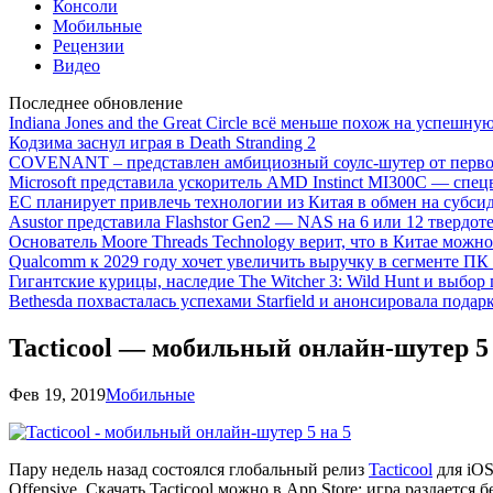
Консоли
Мобильные
Рецензии
Видео
Последнее обновление
Indiana Jones and the Great Circle всё меньше похож на успешну
Кодзима заснул играя в Death Stranding 2
COVENANT – представлен амбициозный соулс-шутер от перво
Microsoft представила ускоритель AMD Instinct MI300C — сп
ЕС планирует привлечь технологии из Китая в обмен на субси
Asustor представила Flashstor Gen2 — NAS на 6 или 12 твердо
Основатель Moore Threads Technology верит, что в Китае мож
Qualcomm к 2029 году хочет увеличить выручку в сегменте ПК 
Гигантские курицы, наследие The Witcher 3: Wild Hunt и выбор
Bethesda похвасталась успехами Starfield и анонсировала подар
Tacticool — мобильный онлайн-шутер 5 
Фев 19, 2019
Мобильные
Пару недель назад состоялся глобальный релиз
Tacticool
для iOS
Offensive. Скачать Tacticool можно в App Store: игра раздается