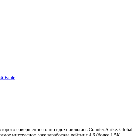
й Fable
торого совершенно точно вдохновлялись Counter-Strike: Global
самое интересное, уже заработала рейтинг 4.6 (более 1,5К