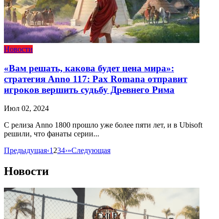
Новости
«Вам решать, какова будет цена мира»:
стратегия Anno 117: Pax Romana отправит
игроков вершить судьбу Древнего Рима
Июл 02, 2024
С релиза Anno 1800 прошло уже более пяти лет, и в Ubisoft
решили, что фанаты серии...
Предыдущая
‹
1
2
3
4
›
»
Следующая
Новости