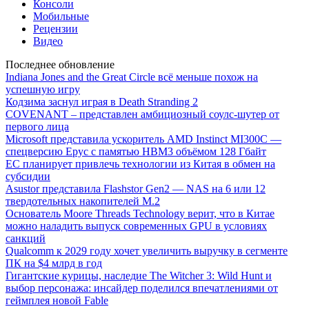
Консоли
Мобильные
Рецензии
Видео
Последнее обновление
Indiana Jones and the Great Circle всё меньше похож на
успешную игру
Кодзима заснул играя в Death Stranding 2
COVENANT – представлен амбициозный соулс-шутер от
первого лица
Microsoft представила ускоритель AMD Instinct MI300C —
спецверсию Epyc с памятью HBM3 объёмом 128 Гбайт
ЕС планирует привлечь технологии из Китая в обмен на
субсидии
Asustor представила Flashstor Gen2 — NAS на 6 или 12
твердотельных накопителей M.2
Основатель Moore Threads Technology верит, что в Китае
можно наладить выпуск современных GPU в условиях
санкций
Qualcomm к 2029 году хочет увеличить выручку в сегменте
ПК на $4 млрд в год
Гигантские курицы, наследие The Witcher 3: Wild Hunt и
выбор персонажа: инсайдер поделился впечатлениями от
геймплея новой Fable