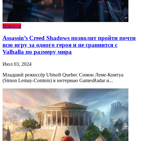
Новости
Assassin’s Creed Shadows позволит пройти почти
всю игру за одного героя и не сравнится с
Valhalla по размеру мира
Июл 03, 2024
Младший режиссёр Ubisoft Quebec Симон Леме-Комтуа
(Simon Lemay-Comtois) в интервью GamesRadar и...