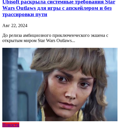
Ubisoft раскрыла системные требования Star
Wars Outlaws для игры с апскейлером и без
трассировки пути
Авг 22, 2024
До релиза амбициозного приключенческого экшена с
открытым миром Star Wars Outlaws...
Новости