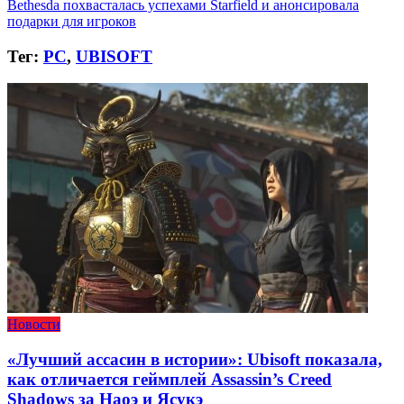
Bethesda похвасталась успехами Starfield и анонсировала
подарки для игроков
Тег:
PC
,
UBISOFT
Новости
«Лучший ассасин в истории»: Ubisoft показала,
как отличается геймплей Assassin’s Creed
Shadows за Наоэ и Ясукэ