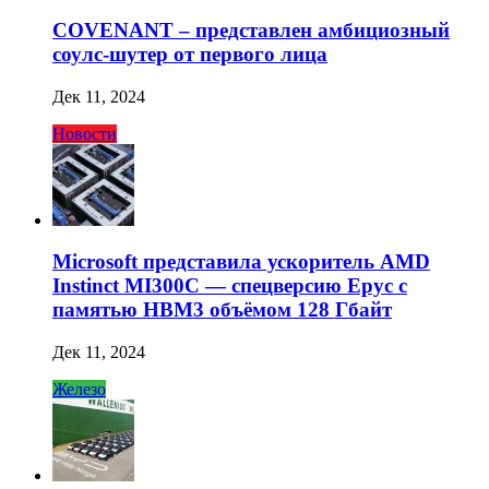
COVENANT – представлен амбициозный
соулс-шутер от первого лица
Дек 11, 2024
Новости
Microsoft представила ускоритель AMD
Instinct MI300C — спецверсию Epyc с
памятью HBM3 объёмом 128 Гбайт
Дек 11, 2024
Железо