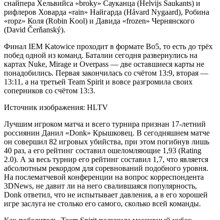
снайпера Хельвийса «broky» Сауканца (Helvijs Saukants) и
рифлеров Ховарда «rain» Найгарда (Håvard Nygaard), Робина
«ropz» Коля (Robin Kool) и Давида «frozen» Чернянского
(David Čerňanský).
Финал IEM Katowice проходит в формате Bo5, то есть до трёх
побед одной из команд. Баталии сегодня развернулись на
картах Nuke, Mirage и Overpass — две оставшиеся карты не
понадобились. Первая закончилась со счётом 13:9, вторая —
13:11, а на третьей Team Spirit и вовсе разгромила своих
соперников со счётом 13:3.
Источник изображения: HLTV
Лучшим игроком матча и всего турнира признан 17-летний
россиянин Данил «Donk» Крышковец. В сегодняшнем матче
он совершил 82 игровых убийства, при этом погибнув лишь
40 раз, а его рейтинг составил ошеломляющие 1,93 (Rating
2.0). А за весь турнир его рейтинг составил 1,7, что является
абсолютным рекордом для соревнований подобного уровня.
На послематчевой конференции на вопрос корреспондента
3DNews, не давит ли на него свалившаяся популярность,
Donk ответил, что не испытывает давления, а в его хорошей
игре заслуга не столько его самого, сколько всей команды.