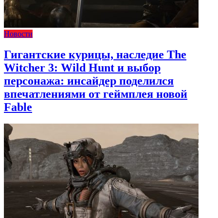
Новости
Гигантские курицы, наследие The
Witcher 3: Wild Hunt и выбор
персонажа: инсайдер поделился
впечатлениями от геймплея новой
Fable