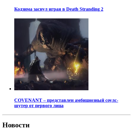
Кодзима заснул играя в Death Stranding 2
COVENANT – представлен амбициозный соулс-
шутер от первого лица
Новости