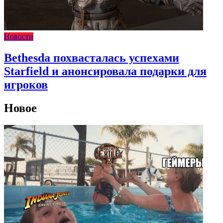
Новости
Bethesda похвасталась успехами
Starfield и анонсировала подарки для
игроков
Новое