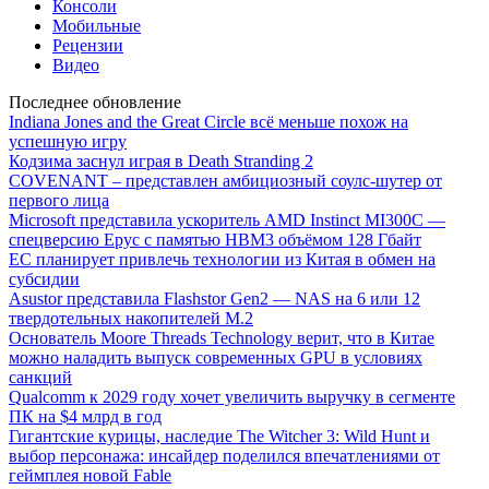
Консоли
Мобильные
Рецензии
Видео
Последнее обновление
Indiana Jones and the Great Circle всё меньше похож на
успешную игру
Кодзима заснул играя в Death Stranding 2
COVENANT – представлен амбициозный соулс-шутер от
первого лица
Microsoft представила ускоритель AMD Instinct MI300C —
спецверсию Epyc с памятью HBM3 объёмом 128 Гбайт
ЕС планирует привлечь технологии из Китая в обмен на
субсидии
Asustor представила Flashstor Gen2 — NAS на 6 или 12
твердотельных накопителей M.2
Основатель Moore Threads Technology верит, что в Китае
можно наладить выпуск современных GPU в условиях
санкций
Qualcomm к 2029 году хочет увеличить выручку в сегменте
ПК на $4 млрд в год
Гигантские курицы, наследие The Witcher 3: Wild Hunt и
выбор персонажа: инсайдер поделился впечатлениями от
геймплея новой Fable