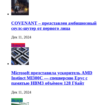
COVENANT – представлен амбициозный
соулс-шутер от первого лица
Дек 11, 2024
Новости
Microsoft представила ускоритель AMD
Instinct MI300C — спецверсию Epyc с
памятью HBM3 объёмом 128 Гбайт
Дек 11, 2024
Железо