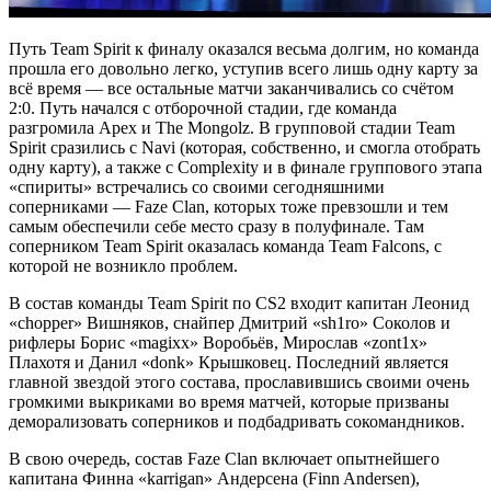
Путь Team Spirit к финалу оказался весьма долгим, но команда
прошла его довольно легко, уступив всего лишь одну карту за
всё время — все остальные матчи
заканчивались со счётом
2:0. Путь начался с отборочной стадии, где команда
разгромила Apex и The Mongolz. В групповой стадии Team
Spirit сразились с Navi (которая, собственно, и смогла отобрать
одну карту), а также с Complexity и в финале группового этапа
«спириты» встречались со своими сегодняшними
соперниками — Faze Clan, которых тоже превзошли и тем
самым обеспечили себе место сразу в полуфинале. Там
соперником Team Spirit оказалась команда Team Falcons, с
которой не возникло проблем.
В состав команды Team Spirit по CS2 входит капитан Леонид
«chopper» Вишняков, снайпер Дмитрий «sh1ro» Соколов и
рифлеры Борис «magixx» Воробьёв, Мирослав «zont1x»
Плахотя и Данил «donk» Крышковец. Последний является
главной звездой этого состава, прославившись своими очень
громкими выкриками во время матчей, которые призваны
деморализовать соперников и подбадривать сокомандников.
В свою очередь, состав Faze Clan включает опытнейшего
капитана Финна «karrigan» Андерсена (Finn Andersen),