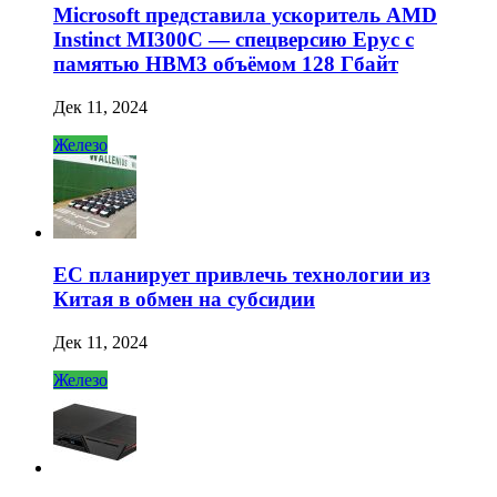
Microsoft представила ускоритель AMD
Instinct MI300C — спецверсию Epyc с
памятью HBM3 объёмом 128 Гбайт
Дек 11, 2024
Железо
ЕС планирует привлечь технологии из
Китая в обмен на субсидии
Дек 11, 2024
Железо