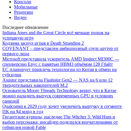
Консоли
Мобильные
Рецензии
Видео
Последнее обновление
Indiana Jones and the Great Circle всё меньше похож на
успешную игру
Кодзима заснул играя в Death Stranding 2
COVENANT – представлен амбициозный соулс-шутер от
первого лица
Microsoft представила ускоритель AMD Instinct MI300C —
спецверсию Epyc с памятью HBM3 объёмом 128 Гбайт
ЕС планирует привлечь технологии из Китая в обмен на
субсидии
Asustor представила Flashstor Gen2 — NAS на 6 или 12
твердотельных накопителей M.2
Основатель Moore Threads Technology верит, что в Китае
можно наладить выпуск современных GPU в условиях
санкций
Qualcomm к 2029 году хочет увеличить выручку в сегменте
ПК на $4 млрд в год
Гигантские курицы, наследие The Witcher 3: Wild Hunt и
выбор персонажа: инсайдер поделился впечатлениями от
геймплея новой Fable