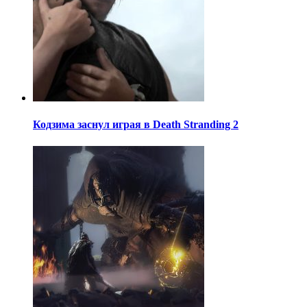
Кодзима заснул играя в Death Stranding 2