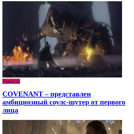
Новости
COVENANT – представлен
амбициозный соулс-шутер от первого
лица