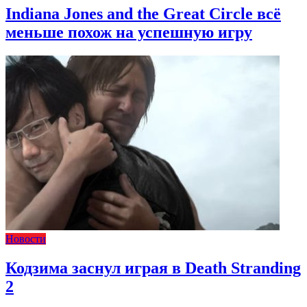
Indiana Jones and the Great Circle всё
меньше похож на успешную игру
Новости
Кодзима заснул играя в Death Stranding
2