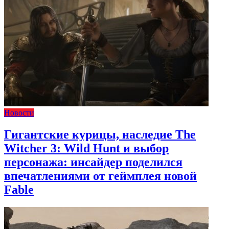
Новости
Гигантские курицы, наследие The
Witcher 3: Wild Hunt и выбор
персонажа: инсайдер поделился
впечатлениями от геймплея новой
Fable