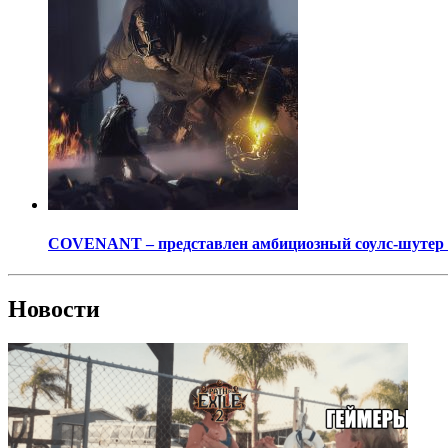
COVENANT – представлен амбициозный соулс-шутер о
Новости