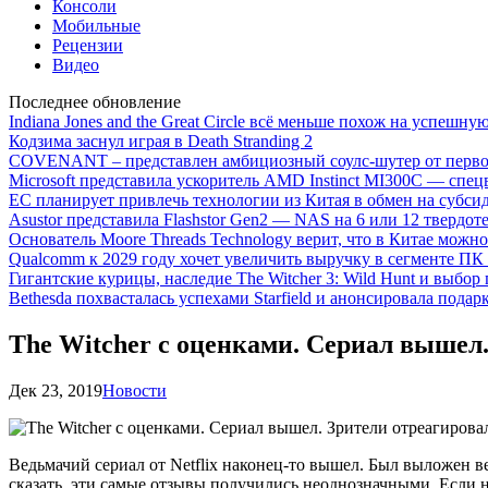
Консоли
Мобильные
Рецензии
Видео
Последнее обновление
Indiana Jones and the Great Circle всё меньше похож на успешну
Кодзима заснул играя в Death Stranding 2
COVENANT – представлен амбициозный соулс-шутер от перво
Microsoft представила ускоритель AMD Instinct MI300C — сп
ЕС планирует привлечь технологии из Китая в обмен на субси
Asustor представила Flashstor Gen2 — NAS на 6 или 12 твердо
Основатель Moore Threads Technology верит, что в Китае мож
Qualcomm к 2029 году хочет увеличить выручку в сегменте ПК 
Гигантские курицы, наследие The Witcher 3: Wild Hunt и выбор
Bethesda похвасталась успехами Starfield и анонсировала подар
The Witcher с оценками. Сериал вышел
Дек 23, 2019
Новости
Ведьмачий сериал от Netflix наконец-то вышел. Был выложен в
сказать, эти самые отзывы получились неоднозначными. Если на 