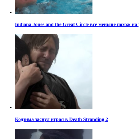
Indiana Jones and the Great Circle всё меньше похож н
Кодзима заснул играя в Death Stranding 2