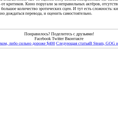
% от критиков. Кино поругали за неправильных актёров, отсутс
а большое количество эротических сцен. И тут есть сложность: к
но дождаться перевода, и оценить самостоятельно.
Понравилось? Поделитесь с друзьями!
Facebook
Twitter
Вконтакте
тком, либо сильно дороже $400
Следующая статья
В Steam, GOG и