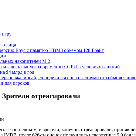
ю игру
го лица
ецверсию Epyc с памятью HBM3 объёмом 128 Гбайт
дии
тельных накопителей M.2
но наладить выпуск современных GPU в условиях санкций
на $4 млрд в год
 персонажа: инсайдер поделился впечатлениями от геймплея ново
ки для игроков
. Зрители отреагировали
есь сезон целиком, и зрители, конечно, отреагировали, приняв
IMDB, после 626-ти оценок получились невероятные 9,9 балла, то