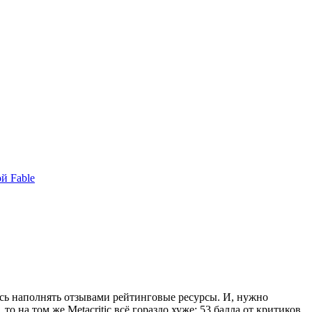
й Fable
шись наполнять отзывами рейтинговые ресурсы. И, нужно
 на том же Metacritic всё гораздо хуже: 53 балла от критиков